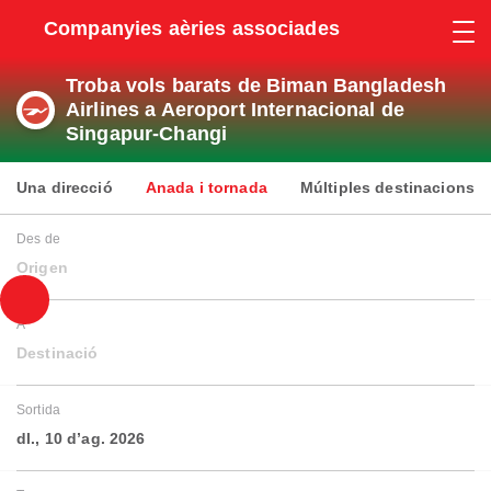
Companyies aèries associades
Troba vols barats de Biman Bangladesh
Airlines a Aeroport Internacional de
Singapur-Changi
Una direcció
Anada i tornada
Múltiples destinacions
Des de
Origen
A
Destinació
Sortida
dl., 10 d’ag. 2026