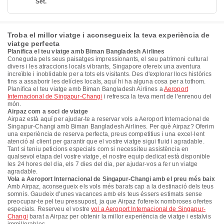
Set.
Troba el millor viatge i aconsegueix la teva experiència de
viatge perfecta
Planifica el teu viatge amb Biman Bangladesh Airlines
Coneguda pels seus paisatges impressionants, el seu patrimoni cultural
divers i les atraccions locals vibrants, Singapore ofereix una aventura
increïble i inoblidable per a tots els visitants. Des d'explorar llocs històrics
fins a assaborir les delícies locals, aquí hi ha alguna cosa per a tothom.
Planifica el teu viatge amb Biman Bangladesh Airlines a
Aeroport
Internacional de Singapur-Changi
i refresca la teva ment de l'enrenou del
món.
Airpaz com a soci de viatge
Airpaz està aquí per ajudar-te a reservar vols a Aeroport Internacional de
Singapur-Changi amb Biman Bangladesh Airlines. Per què Airpaz? Oferim
una experiència de reserva perfecta, preus competitius i una excel·lent
atenció al client per garantir que el vostre viatge sigui fluid i agradable.
Tant si teniu peticions especials com si necessiteu assistència en
qualsevol etapa del vostre viatge, el nostre equip dedicat està disponible
les 24 hores del dia, els 7 dies del dia, per ajudar-vos a fer un viatge
agradable.
Vola a Aeroport Internacional de Singapur-Changi amb el preu més baix
Amb Airpaz, aconsegueix els vols més barats cap a la destinació dels teus
somnis. Gaudeix d'unes vacances amb els teus éssers estimats sense
preocupar-te pel teu pressupost, ja que Airpaz t'ofereix nombroses ofertes
especials. Reserveu el vostre
vol a Aeroport Internacional de Singapur-
Changi
barat a Airpaz per obtenir la millor experiència de viatge i estalvis