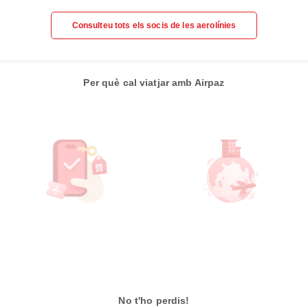
Consulteu tots els socis de les aerolínies
Per què cal viatjar amb Airpaz
No t'ho perdis!