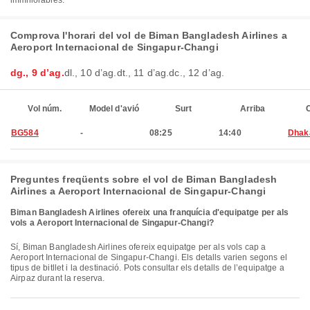
immillorables.
Comprova l'horari del vol de Biman Bangladesh Airlines a
Aeroport Internacional de Singapur-Changi
dg., 9 d’ag.
dl., 10 d’ag.
dt., 11 d’ag.
dc., 12 d’ag.
Vol núm.
Model d'avió
Surt
Arriba
C
BG584
-
08:25
14:40
Dhak
Preguntes freqüents sobre el vol de Biman Bangladesh
Airlines a Aeroport Internacional de Singapur-Changi
Biman Bangladesh Airlines ofereix una franquícia d'equipatge per als
vols a Aeroport Internacional de Singapur-Changi?
Sí, Biman Bangladesh Airlines ofereix equipatge per als vols cap a
Aeroport Internacional de Singapur-Changi. Els detalls varien segons el
tipus de bitllet i la destinació. Pots consultar els detalls de l’equipatge a
Airpaz durant la reserva.