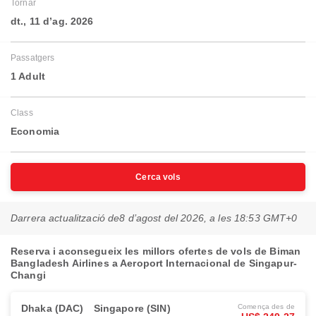
Tornar
dt., 11 d’ag. 2026
Passatgers
1 Adult
Class
Economia
Cerca vols
Darrera actualització de
8 d’agost del 2026, a les 18:53 GMT+0
Reserva i aconsegueix les millors ofertes de vols de Biman
Bangladesh Airlines a Aeroport Internacional de Singapur-
Changi
Dhaka (DAC)
Singapore (SIN)
Comença des de