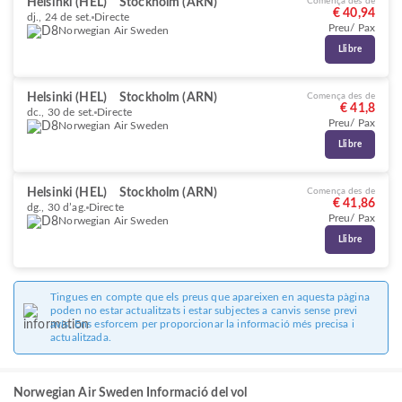
Helsinki (HEL)
Stockholm (ARN)
Comença des de
€ 40,94
dj., 24 de set.
Directe
Preu/ Pax
Norwegian Air Sweden
Llibre
Helsinki (HEL)
Stockholm (ARN)
Comença des de
€ 41,8
dc., 30 de set.
Directe
Preu/ Pax
Norwegian Air Sweden
Llibre
Helsinki (HEL)
Stockholm (ARN)
Comença des de
€ 41,86
dg., 30 d’ag.
Directe
Preu/ Pax
Norwegian Air Sweden
Llibre
Tingues en compte que els preus que apareixen en aquesta pàgina
poden no estar actualitzats i estar subjectes a canvis sense previ
avís. Ens esforcem per proporcionar la informació més precisa i
actualitzada.
Norwegian Air Sweden Informació del vol