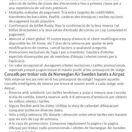
selecció de tarifes de classe des d'econòmica fins a primera classe per a
una experiència de vol més prèmium.
Múltiples mètodes de pagament: Tria entre targetes de crèdit/dèbit,
transferències bancàries, PayPal, carteres electròniques i moltes opcions
de pagament locals populars.
Confirmació de bitllet fluida: Rep la confirmació de la teva reserva i el
bitllet directament a la teva safata d'entrada de correu un cop completat el
pagament.
Atenció al client global: El nostre equip d'atenció al client multilingüe està
disponible les 24 hores, els 7 dies de la setmana per ajudar-te amb
modificacions de reserva, cancel·lacions o qualsevol pregunta.
Promocions exclusives de l'app i per a membres: Gaudeix d'ofertes
especials dissenyades per als membres d'Airpaz i ofertes només per a
l'aplicació.
Un valor excepcional: Assegurem ofertes exclusives i tarifes promocionals
especials perquè puguis treure el màxim profit al teu pressupost de viatge.
Consells per trobar vols de Norwegian Air Sweden barats a Airpaz
Vols estalviar encara més en el teu pressupost de viatge? Segueix aquests
consells intel·ligents de reserva per treure el màxim profit a cada viatge amb
Airpaz:
Reserva amb antelació: Les tarifes tendeixen a pujar a mesura que s'acosta
el dia de sortida. Intenta reservar amb 4-8 setmanes d'antelació per obtenir
les millors ofertes i tarifes.
Sigues flexible amb les dates: Utilitza la vista de calendari d'Airpaz per
comparar tarifes en diverses dates.
Vola a mitja setmana: Els dimarts i dimecres solen oferir tarifes més barates
que els vols de cap de setmana.
A la caça de promocions: Comprova regularment la pàgina i la pàgina
d'Airpaz per trobar codis promocionals i ofertes de Norwegian Air Sweden