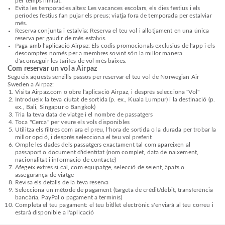
per temps limitat.
Evita les temporades altes: Les vacances escolars, els dies festius i els
períodes festius fan pujar els preus; viatja fora de temporada per estalviar
més.
Reserva conjunta i estalvia: Reserva el teu vol i allotjament en una única
reserva per gaudir de més estalvis.
Paga amb l'aplicació Airpaz: Els codis promocionals exclusius de l'app i els
descomptes només per a membres sovint són la millor manera
d'aconseguir les tarifes de vol més baixes.
Com reservar un vol a Airpaz
Segueix aquests senzills passos per reservar el teu vol de Norwegian Air
Sweden a Airpaz:
Visita Airpaz.com o obre l'aplicació Airpaz, i després selecciona "Vol"
Introdueix la teva ciutat de sortida (p. ex., Kuala Lumpur) i la destinació (p.
ex., Bali, Singapur o Bangkok)
Tria la teva data de viatge i el nombre de passatgers
Toca "Cerca" per veure els vols disponibles
Utilitza els filtres com ara el preu, l'hora de sortida o la durada per trobar la
millor opció, i després selecciona el teu vol preferit
Omple les dades dels passatgers exactament tal com apareixen al
passaport o document d'identitat (nom complet, data de naixement,
nacionalitat i informació de contacte)
Afegeix extres si cal, com equipatge, selecció de seient, àpats o
assegurança de viatge
Revisa els detalls de la teva reserva
Selecciona un mètode de pagament (targeta de crèdit/dèbit, transferència
bancària, PayPal o pagament a terminis)
Completa el teu pagament: el teu bitllet electrònic s'enviarà al teu correu i
estarà disponible a l'aplicació