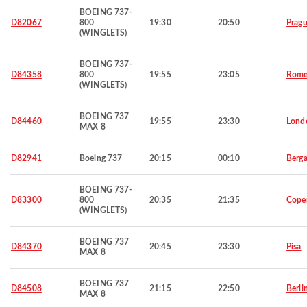
BOEING 737-
D82067
800
19:30
20:50
Prag
(WINGLETS)
BOEING 737-
D84358
800
19:55
23:05
Rom
(WINGLETS)
BOEING 737
D84460
19:55
23:30
Lond
MAX 8
D82941
Boeing 737
20:15
00:10
Berg
BOEING 737-
D83300
800
20:35
21:35
Cope
(WINGLETS)
BOEING 737
D84370
20:45
23:30
Pisa
MAX 8
BOEING 737
D84508
21:15
22:50
Berli
MAX 8