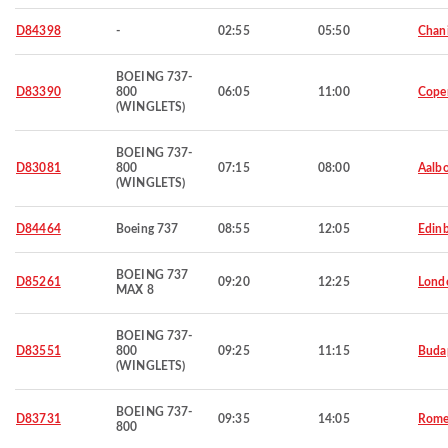
D84398
-
02:55
05:50
Chan
BOEING 737-
D83390
800
06:05
11:00
Cope
(WINGLETS)
BOEING 737-
D83081
800
07:15
08:00
Aalbo
(WINGLETS)
D84464
Boeing 737
08:55
12:05
Edin
BOEING 737
D85261
09:20
12:25
Lond
MAX 8
BOEING 737-
D83551
800
09:25
11:15
Buda
(WINGLETS)
BOEING 737-
D83731
09:35
14:05
Rom
800