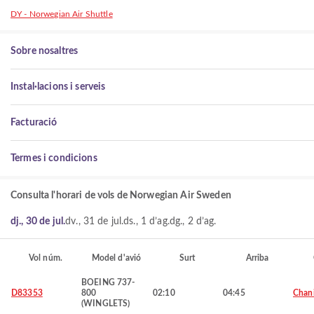
DY - Norwegian Air Shuttle
Sobre nosaltres
Instal·lacions i serveis
Facturació
Termes i condicions
Consulta l'horari de vols de Norwegian Air Sweden
dj., 30 de jul.
dv., 31 de jul.
ds., 1 d’ag.
dg., 2 d’ag.
Vol núm.
Model d'avió
Surt
Arriba
BOEING 737-
D83353
800
02:10
04:45
Chan
(WINGLETS)