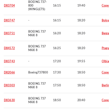
BOEING 737-
D83704
800
16:15
19:40
Cope
(WINGLETS)
D83747
-
16:15
18:20
Bolo
BOEING 737
D83751
16:20
18:20
Berg
MAX 8
BOEING 737
D84572
16:25
18:20
Prag
MAX 8
D83743
-
17:20
19:55
Olbia
D82066
Boeing737800
17:30
18:50
Cope
BOEING 737
D83303
17:50
18:50
Berli
MAX 8
BOEING 737
D83630
18:50
20:40
Cope
MAX 8