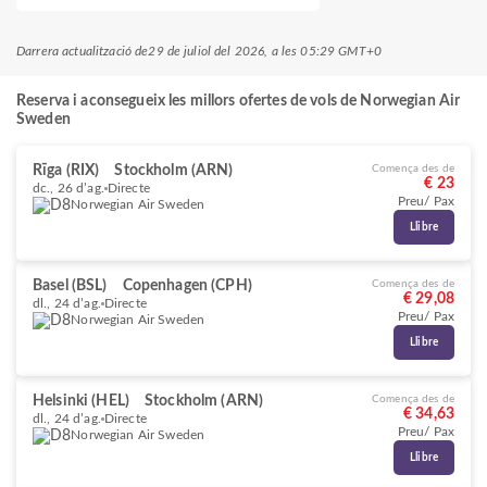
Darrera actualització de
29 de juliol del 2026, a les 05:29 GMT+0
Reserva i aconsegueix les millors ofertes de vols de Norwegian Air
Sweden
Rīga (RIX)
Stockholm (ARN)
Comença des de
€ 23
dc., 26 d’ag.
Directe
Preu/ Pax
Norwegian Air Sweden
Llibre
Basel (BSL)
Copenhagen (CPH)
Comença des de
€ 29,08
dl., 24 d’ag.
Directe
Preu/ Pax
Norwegian Air Sweden
Llibre
Helsinki (HEL)
Stockholm (ARN)
Comença des de
€ 34,63
dl., 24 d’ag.
Directe
Preu/ Pax
Norwegian Air Sweden
Llibre