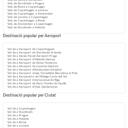
Vols de Rome a Stockholm
Vols de Stockholm a Prague
Vols de Rome a Copenhagen
Vols de Copenhagen a London
Vols de Copenhagen a Amsterdam
Vols de London a Copenhagen
Vols de Copenhagen a Rome
Vols de Amsterdam a Copenhagen
Vols de Stockholm a Helsinki
Destinació popular per Aeroport
Vol de a Aeroport de Copenhaguen
Vol de a Aeroport de Stockholm Arlanda
Vol de a Václav Havel Aeroport Praga
Vol de a Aeroport d'Hèlsinki-Vantaa
Vol de a Aeroport de Roma Fiumicino
Vol de a Aeroport de Londres Gatwick
Vol de a Aeroport d'Amsterdam-Schiphol
Vol de a Aeroport Josep Tarradellas Barcelona el Prat
Vol de a Aeropuerto de Málaga-Costa del Sol
Vol de a Aeroport Internacional de Riga
Vol de a Aeroport de París Charles de Gaulle
Vol de a Aeroport d'Oslo Gardermoen
Destinació popular per Ciutat
Vol de a Copenhagen
Vol de a Stockholm
Vol de a Prague
Vol de a Helsinki
Vol de a Rome
Vol de a London