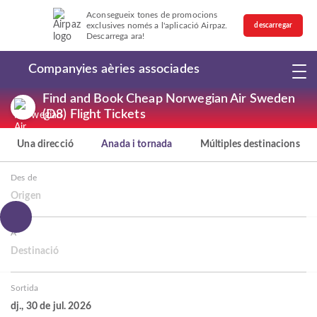
Aconsegueix tones de promocions
exclusives només a l'aplicació Airpaz.
descarregar
Descarrega ara!
Companyies aèries associades
Find and Book Cheap Norwegian Air Sweden
(D8) Flight Tickets
Una direcció
Anada i tornada
Múltiples destinacions
Des de
Origen
A
Destinació
Sortida
dj., 30 de jul. 2026