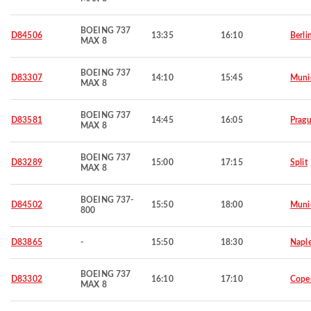
BOEING 737
D84506
13:35
16:10
Berli
MAX 8
BOEING 737
D83307
14:10
15:45
Muni
MAX 8
BOEING 737
D83581
14:45
16:05
Prag
MAX 8
BOEING 737
D83289
15:00
17:15
Split
MAX 8
BOEING 737-
D84502
15:50
18:00
Muni
800
D83865
-
15:50
18:30
Napl
BOEING 737
D83302
16:10
17:10
Cope
MAX 8