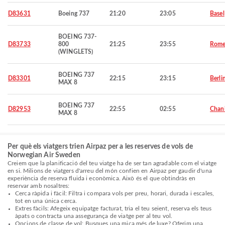
D83631
Boeing 737
21:20
23:05
Basel
BOEING 737-
D83733
800
21:25
23:55
Rom
(WINGLETS)
BOEING 737
D83301
22:15
23:15
Berli
MAX 8
BOEING 737
D82953
22:55
02:55
Chan
MAX 8
Per què els viatgers trien Airpaz per a les reserves de vols de
Norwegian Air Sweden
Creiem que la planificació del teu viatge ha de ser tan agradable com el viatge
en si. Milions de viatgers d'arreu del món confien en Airpaz per gaudir d'una
experiència de reserva fluida i econòmica. Això és el que obtindràs en
reservar amb nosaltres:
Cerca ràpida i fàcil: Filtra i compara vols per preu, horari, durada i escales,
tot en una única cerca.
Extres fàcils: Afegeix equipatge facturat, tria el teu seient, reserva els teus
àpats o contracta una assegurança de viatge per al teu vol.
Opcions de classe de vol: Busques una mica més de luxe? Oferim una