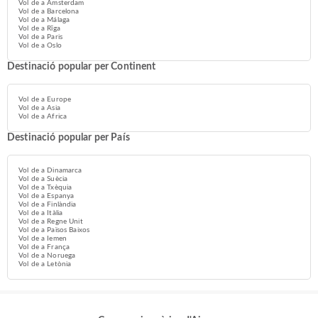
Vol de a Amsterdam
Vol de a Barcelona
Vol de a Málaga
Vol de a Rīga
Vol de a Paris
Vol de a Oslo
Destinació popular per Continent
Vol de a Europe
Vol de a Asia
Vol de a Africa
Destinació popular per País
Vol de a Dinamarca
Vol de a Suècia
Vol de a Txèquia
Vol de a Espanya
Vol de a Finlàndia
Vol de a Itàlia
Vol de a Regne Unit
Vol de a Països Baixos
Vol de a Iemen
Vol de a França
Vol de a Noruega
Vol de a Letònia