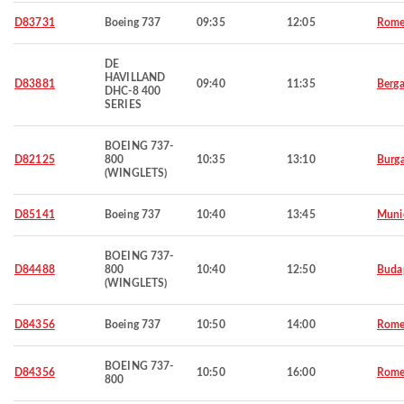
D83731
Boeing 737
09:35
12:05
Rom
DE
HAVILLAND
D83881
09:40
11:35
Berg
DHC-8 400
SERIES
BOEING 737-
D82125
800
10:35
13:10
Burg
(WINGLETS)
D85141
Boeing 737
10:40
13:45
Muni
BOEING 737-
D84488
800
10:40
12:50
Buda
(WINGLETS)
D84356
Boeing 737
10:50
14:00
Rom
BOEING 737-
D84356
10:50
16:00
Rom
800