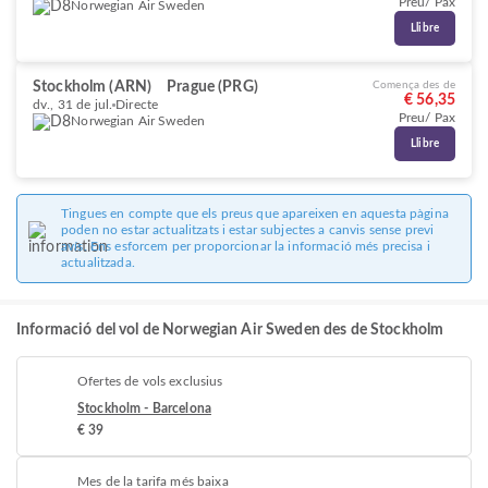
Preu/ Pax
Norwegian Air Sweden
Llibre
Stockholm (ARN)
Prague (PRG)
Comença des de
€ 56,35
dv., 31 de jul.
Directe
Preu/ Pax
Norwegian Air Sweden
Llibre
Tingues en compte que els preus que apareixen en aquesta pàgina
poden no estar actualitzats i estar subjectes a canvis sense previ
avís. Ens esforcem per proporcionar la informació més precisa i
actualitzada.
Informació del vol de Norwegian Air Sweden des de Stockholm
Ofertes de vols exclusius
Stockholm - Barcelona
€ 39
Mes de la tarifa més baixa