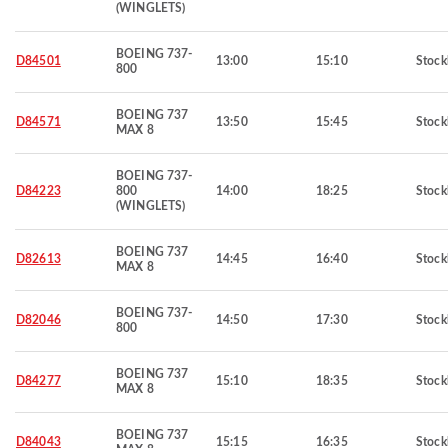
(WINGLETS)
BOEING 737-
D84501
13:00
15:10
Stoc
800
BOEING 737
D84571
13:50
15:45
Stoc
MAX 8
BOEING 737-
D84223
800
14:00
18:25
Stoc
(WINGLETS)
BOEING 737
D82613
14:45
16:40
Stoc
MAX 8
BOEING 737-
D82046
14:50
17:30
Stoc
800
BOEING 737
D84277
15:10
18:35
Stoc
MAX 8
BOEING 737
D84043
15:15
16:35
Stoc