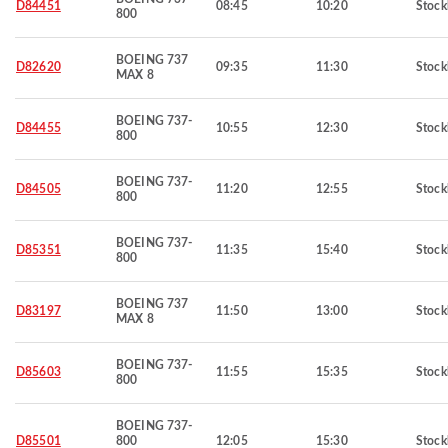
D84451
08:45
10:20
Stoc
800
BOEING 737
D82620
09:35
11:30
Stoc
MAX 8
BOEING 737-
D84455
10:55
12:30
Stoc
800
BOEING 737-
D84505
11:20
12:55
Stoc
800
BOEING 737-
D85351
11:35
15:40
Stoc
800
BOEING 737
D83197
11:50
13:00
Stoc
MAX 8
BOEING 737-
D85603
11:55
15:35
Stoc
800
BOEING 737-
D85501
800
12:05
15:30
Stoc