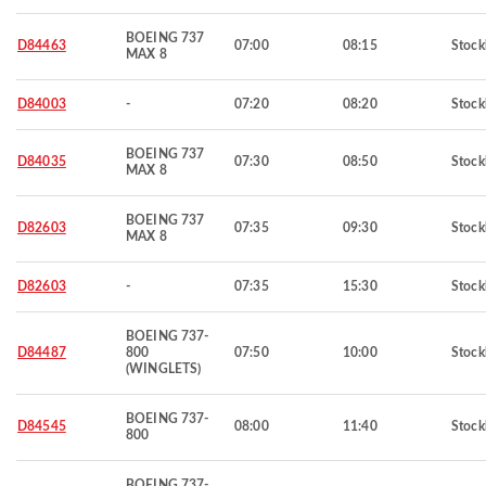
BOEING 737
D84463
07:00
08:15
Stoc
MAX 8
D84003
-
07:20
08:20
Stoc
BOEING 737
D84035
07:30
08:50
Stoc
MAX 8
BOEING 737
D82603
07:35
09:30
Stoc
MAX 8
D82603
-
07:35
15:30
Stoc
BOEING 737-
D84487
800
07:50
10:00
Stoc
(WINGLETS)
BOEING 737-
D84545
08:00
11:40
Stoc
800
BOEING 737-