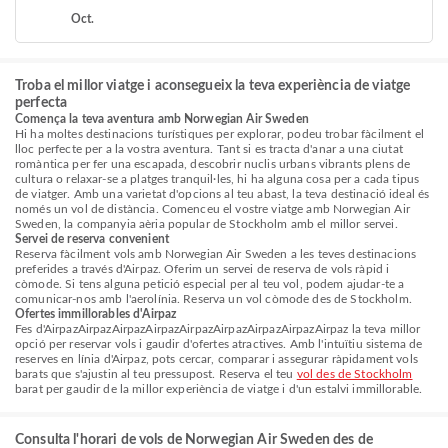
Oct.
Troba el millor viatge i aconsegueix la teva experiència de viatge
perfecta
Comença la teva aventura amb Norwegian Air Sweden
Hi ha moltes destinacions turístiques per explorar, podeu trobar fàcilment el
lloc perfecte per a la vostra aventura. Tant si es tracta d'anar a una ciutat
romàntica per fer una escapada, descobrir nuclis urbans vibrants plens de
cultura o relaxar-se a platges tranquil·les, hi ha alguna cosa per a cada tipus
de viatger. Amb una varietat d'opcions al teu abast, la teva destinació ideal és
només un vol de distància. Comenceu el vostre viatge amb Norwegian Air
Sweden, la companyia aèria popular de Stockholm amb el millor servei.
Servei de reserva convenient
Reserva fàcilment vols amb Norwegian Air Sweden a les teves destinacions
preferides a través d'Airpaz. Oferim un servei de reserva de vols ràpid i
còmode. Si tens alguna petició especial per al teu vol, podem ajudar-te a
comunicar-nos amb l'aerolínia. Reserva un vol còmode des de Stockholm.
Ofertes immillorables d'Airpaz
Fes d'AirpazAirpazAirpazAirpazAirpazAirpazAirpazAirpazAirpaz la teva millor
opció per reservar vols i gaudir d'ofertes atractives. Amb l'intuïtiu sistema de
reserves en línia d'Airpaz, pots cercar, comparar i assegurar ràpidament vols
barats que s'ajustin al teu pressupost. Reserva el teu
vol des de Stockholm
barat per gaudir de la millor experiència de viatge i d'un estalvi immillorable.
Consulta l'horari de vols de Norwegian Air Sweden des de