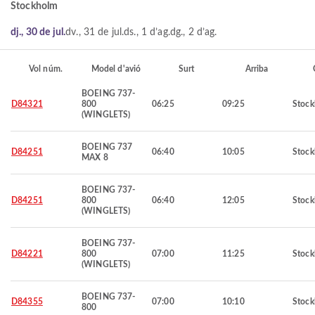
Stockholm
dj., 30 de jul.
dv., 31 de jul.
ds., 1 d’ag.
dg., 2 d’ag.
Vol núm.
Model d'avió
Surt
Arriba
BOEING 737-
D84321
800
06:25
09:25
Stoc
(WINGLETS)
BOEING 737
D84251
06:40
10:05
Stoc
MAX 8
BOEING 737-
D84251
800
06:40
12:05
Stoc
(WINGLETS)
BOEING 737-
D84221
800
07:00
11:25
Stoc
(WINGLETS)
BOEING 737-
D84355
07:00
10:10
Stoc
800