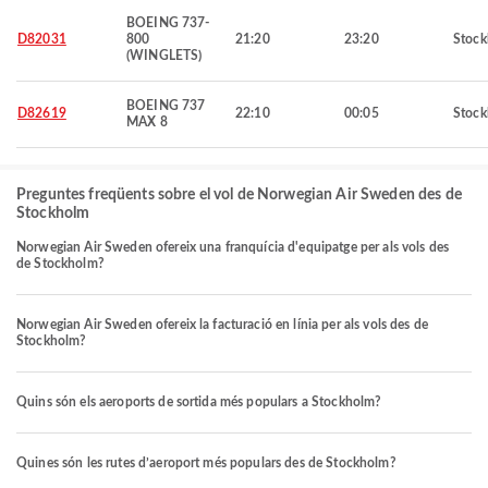
BOEING 737-
D82031
800
21:20
23:20
Stoc
(WINGLETS)
BOEING 737
D82619
22:10
00:05
Stoc
MAX 8
Preguntes freqüents sobre el vol de Norwegian Air Sweden des de
Stockholm
Norwegian Air Sweden ofereix una franquícia d'equipatge per als vols des
de Stockholm?
Norwegian Air Sweden ofereix la facturació en línia per als vols des de
Stockholm?
Quins són els aeroports de sortida més populars a Stockholm?
Quines són les rutes d’aeroport més populars des de Stockholm?