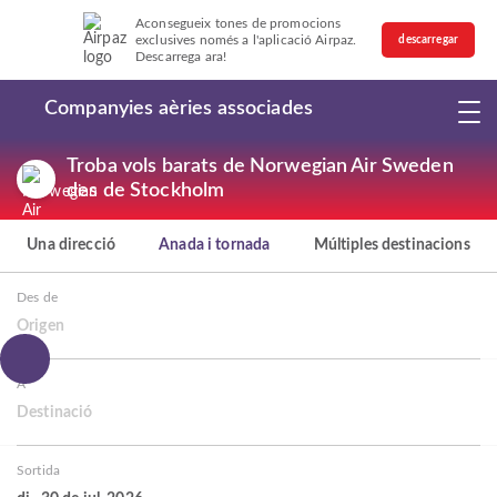
Aconsegueix tones de promocions
exclusives només a l'aplicació Airpaz.
descarregar
Descarrega ara!
Companyies aèries associades
Troba vols barats de Norwegian Air Sweden
des de Stockholm
Una direcció
Anada i tornada
Múltiples destinacions
Des de
Origen
A
Destinació
Sortida