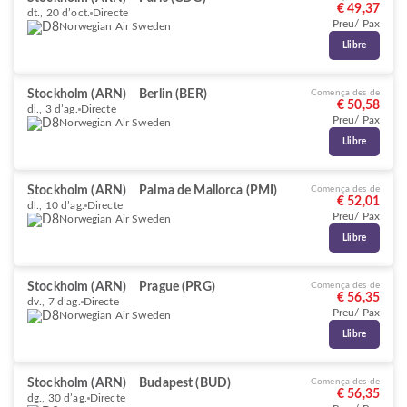
€ 49,37
dt., 20 d’oct.
Directe
Preu/ Pax
Norwegian Air Sweden
Llibre
Stockholm (ARN)
Berlin (BER)
Comença des de
€ 50,58
dl., 3 d’ag.
Directe
Preu/ Pax
Norwegian Air Sweden
Llibre
Stockholm (ARN)
Palma de Mallorca (PMI)
Comença des de
€ 52,01
dl., 10 d’ag.
Directe
Preu/ Pax
Norwegian Air Sweden
Llibre
Stockholm (ARN)
Prague (PRG)
Comença des de
€ 56,35
dv., 7 d’ag.
Directe
Preu/ Pax
Norwegian Air Sweden
Llibre
Stockholm (ARN)
Budapest (BUD)
Comença des de
€ 56,35
dg., 30 d’ag.
Directe