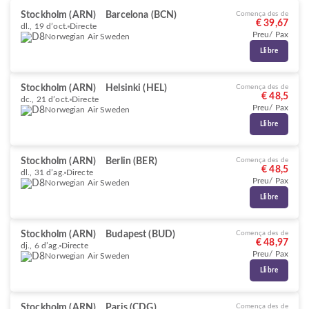
Stockholm (ARN)
Barcelona (BCN)
Comença des de
€ 39,67
dl., 19 d’oct.
Directe
Preu/ Pax
Norwegian Air Sweden
Llibre
Stockholm (ARN)
Helsinki (HEL)
Comença des de
€ 48,5
dc., 21 d’oct.
Directe
Preu/ Pax
Norwegian Air Sweden
Llibre
Stockholm (ARN)
Berlin (BER)
Comença des de
€ 48,5
dl., 31 d’ag.
Directe
Preu/ Pax
Norwegian Air Sweden
Llibre
Stockholm (ARN)
Budapest (BUD)
Comença des de
€ 48,97
dj., 6 d’ag.
Directe
Preu/ Pax
Norwegian Air Sweden
Llibre
Stockholm (ARN)
Paris (CDG)
Comença des de