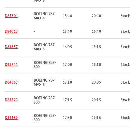
MAX 8
BOEING 737
D85701
15:40
20:40
Stoc
MAX 8
D84013
-
15:40
16:40
Stoc
BOEING 737
D84357
16:05
19:15
Stoc
MAX 8
BOEING 737-
D83211
17:00
18:10
Stoc
800
BOEING 737
D84369
17:10
20:05
Stoc
MAX 8
BOEING 737-
D84323
17:15
20:15
Stoc
800
BOEING 737-
D84459
17:30
19:15
Stoc
800