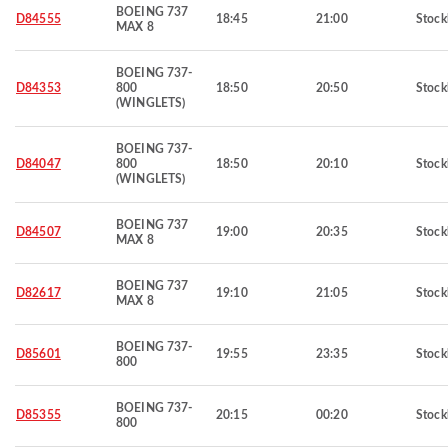
BOEING 737
D84555
18:45
21:00
Stoc
MAX 8
BOEING 737-
D84353
800
18:50
20:50
Stoc
(WINGLETS)
BOEING 737-
D84047
800
18:50
20:10
Stoc
(WINGLETS)
BOEING 737
D84507
19:00
20:35
Stoc
MAX 8
BOEING 737
D82617
19:10
21:05
Stoc
MAX 8
BOEING 737-
D85601
19:55
23:35
Stoc
800
BOEING 737-
D85355
20:15
00:20
Stoc
800