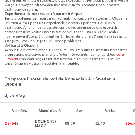
teus éssers estimats en aquesta ciutat excepcional. Per acompanyar el vostre
viatge, Norwegian Air Sweden us ofereix un vol còmode fins a la vostra
destinació de somni.
Experiència de reserva perfecta amb Airpaz
Teniu problemes per reservar un vol amb Norwegian Air Sweden a Otopeni?
Utilitzeu Airpaz per a una experiència de reserva perfecta a qualsevol
destinació. Amb la nostra assistència, podeu afegir peticions especials i
personalitzar les vostres necessitats de vol, tot en una aplicació. Amb el
nostre servei d'atenció al client les 24 hores del dia, els 7 dies de la setmana,
assegureu-vos un viatge fluid i sense problemes.
Vol barat a Otopeni
Aconsegueix ofertes especials per al teu vol amb Airpaz. Aprofita les nostres
promocions exclusives plenes d'ofertes interessants i comença el teu
vol a
Otopeni
amb confiança i facilitat! Reserva el teu vol barat amb la millor
experiència de viatge i un estalvi immillorable.
Comprova l'horari del vol de Norwegian Air Sweden a
Otopeni
dj., 6 d’ag.
Vol núm.
Model d'avió
Surt
Arriba
C
BOEING 737
D84545
08:00
11:40
Stoc
MAX 8