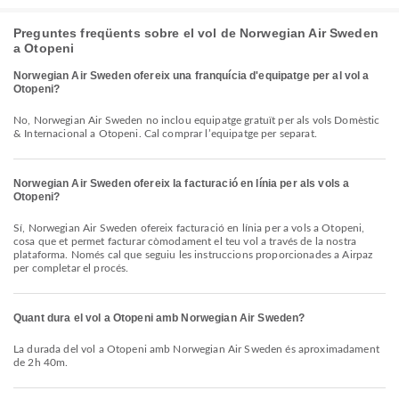
Preguntes freqüents sobre el vol de Norwegian Air Sweden
a Otopeni
Norwegian Air Sweden ofereix una franquícia d'equipatge per al vol a
Otopeni?
No, Norwegian Air Sweden no inclou equipatge gratuït per als vols Domèstic
& Internacional a Otopeni. Cal comprar l’equipatge per separat.
Norwegian Air Sweden ofereix la facturació en línia per als vols a
Otopeni?
Sí, Norwegian Air Sweden ofereix facturació en línia per a vols a Otopeni,
cosa que et permet facturar còmodament el teu vol a través de la nostra
plataforma. Només cal que seguiu les instruccions proporcionades a Airpaz
per completar el procés.
Quant dura el vol a Otopeni amb Norwegian Air Sweden?
La durada del vol a Otopeni amb Norwegian Air Sweden és aproximadament
de 2h 40m.