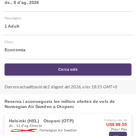
ds., 8 d’ag. 2026
Passatgers
1 Adult
Class
Economia
Cerca vols
Darrera actualització de
2 d’agost del 2026, a les 18:35 GMT+0
Reserva i aconsegueix les millors ofertes de vols de
Norwegian Air Sweden a Otopeni
Helsinki (HEL)
Otopeni (OTP)
Comença des de
US$ 88.55
dc., 12 d’ag.
Directe
Preu/ Pax
Norwegian Air Sweden