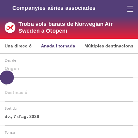
Companyies aèries associades
Troba vols barats de Norwegian Air
Sweden a Otopeni
Una direcció
Anada i tornada
Múltiples destinacions
Des de
Origen
A
Destinació
Sortida
dv., 7 d’ag. 2026
Tornar