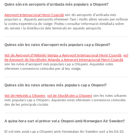
Quins són els aeroports d’arribada més populars a Otopeni?
Aeroport Internacional Henri Coandă
són els aeroports d’arribada més
populars a . Aquests aeroports ofereixen Taxi i molts altres serveis per millorar
la vostra experiència de viatge. Podeu consultar informació detallada sobre
els serveis i la distribució dels terminals en aquests aeroports.
Quines són les rutes d’aeroport més populars cap a Otopeni?
vol de Aeroport d'Hèlsinki-Vantaa a Aeroport Internacional Henri Coandă
,
vol
de Aeroport de Stockholm Arlanda a Aeroport Internacional Henri Coandă
són les rutes d’aeroport més populars cap a Otopeni. Aquestes rutes
ofereixen connexions còmodes per al teu viatge.
Quines són les rutes urbanes més populars cap a Otopeni?
vol de Helsinki a Otopeni
,
vol de Stockholm a Otopeni
són les rutes urbanes
més populars cap a Otopeni. Aquestes rutes ofereixen connexions còmodes
des de les principals ciutats.
A quina hora surt el primer vol a Otopeni amb Norwegian Air Sweden?
El vol més aviat cap a Otopeni amb Norwegian Air Sweden surt a les 06:10.