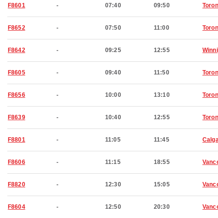
F8601
-
07:40
09:50
Toron
F8652
-
07:50
11:00
Toron
F8642
-
09:25
12:55
Winn
F8605
-
09:40
11:50
Toron
F8656
-
10:00
13:10
Toron
F8639
-
10:40
12:55
Toron
F8801
-
11:05
11:45
Calg
F8606
-
11:15
18:55
Vanc
F8820
-
12:30
15:05
Vanc
F8604
-
12:50
20:30
Vanc