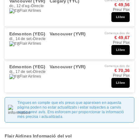
Vancouver (YVR)
Calgary (YYC)
Comença des de
€ 49,56
dc., 12 d’ag.
Directe
Preu/ Pax
Flair Airlines
Llibre
Edmonton (YEG)
Vancouver (YVR)
Comença des de
€ 49,67
dl., 14 de set.
Directe
Preu/ Pax
Flair Airlines
Llibre
Edmonton (YEG)
Vancouver (YVR)
Comença des de
€ 70,36
dj., 17 de set.
Directe
Preu/ Pax
Flair Airlines
Llibre
Tingues en compte que els preus que apareixen en aquesta
pàgina poden no estar actualitzats i estar subjectes a canvis
sense previ avís. Ens esforcem per proporcionar la informació
més precisa i actualitzada.
Flair Airlines Informació del vol