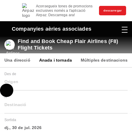
Aconsegueix tones de promocions
exclusives només a l'aplicació
descarregar
Airpaz. Descarrega ara!
Companyies aèries associades
Find and Book Cheap Flair Airlines (F8)
Flight Tickets
Una direcció
Anada i tornada
Múltiples destinacions
Des de
Origen
A
Destinació
Sortida
dj., 30 de jul. 2026