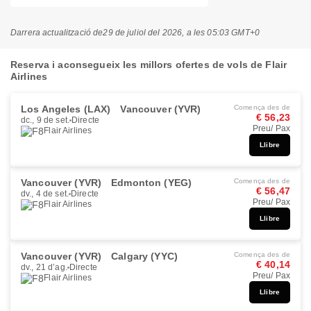
Darrera actualització de
29 de juliol del 2026, a les 05:03 GMT+0
Reserva i aconsegueix les millors ofertes de vols de Flair
Airlines
Los Angeles (LAX)
Vancouver (YVR)
Comença des de
€ 56,23
dc., 9 de set.
Directe
Preu/ Pax
Flair Airlines
Llibre
Vancouver (YVR)
Edmonton (YEG)
Comença des de
€ 56,47
dv., 4 de set.
Directe
Preu/ Pax
Flair Airlines
Llibre
Vancouver (YVR)
Calgary (YYC)
Comença des de
€ 40,14
dv., 21 d’ag.
Directe
Preu/ Pax
Flair Airlines
Llibre