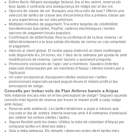
Extres fàcils: Afegeix equipatge facturat, tria el teu seient, reserva els
teus àpats o contracta una assegurança de viatge per al teu vol.
Opcions de classe de vol: Busques una mica més de luxe? Oferim una
selecció de tarifes de classe des d'econòmica fins a primera classe per
a una experiència de vol més prèmium.
Múltiples mètodes de pagament: Tria entre targetes de crèdit/dèbit,
transferències bancàries, PayPal, carteres electròniques i moltes
opcions de pagament locals populars.
Confirmació de bitllet fluida: Rep la confirmació de la teva reserva i el
bitllet directament a la teva safata d'entrada de correu un cop completat
el pagament.
Atenció al client global: El nostre equip d'atenció al client multilingüe
està disponible les 24 hores, els 7 dies de la setmana per ajudar-te amb
modificacions de reserva, cancel·lacions o qualsevol pregunta.
Promocions exclusives de l'app i per a membres: Gaudeix d'ofertes
especials dissenyades per als membres d'Airpaz i ofertes només per a
l'aplicació.
Un valor excepcional: Assegurem ofertes exclusives i tarifes
promocionals especials perquè puguis treure el màxim profit al teu
pressupost de viatge.
Consells per trobar vols de Flair Airlines barats a Airpaz
Vols estalviar encara més en el teu pressupost de viatge? Segueix aquests
consells intel·ligents de reserva per treure el màxim profit a cada viatge
amb Airpaz:
Reserva amb antelació: Les tarifes tendeixen a pujar a mesura que
s'acosta el dia de sortida. Intenta reservar amb 4-8 setmanes d'antelació
per obtenir les millors ofertes i tarifes.
Sigues flexible amb les dates: Utilitza la vista de calendari d'Airpaz per
comparar tarifes en diverses dates.
Vola a mitja setmana: Els dimarts i dimecres solen oferir tarifes més