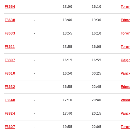
F8654
-
13:00
16:10
Toron
F8638
-
13:40
19:30
Edmo
F8633
-
13:55
16:10
Toron
F8611
-
13:55
16:05
Toron
F8807
-
16:15
16:55
Calg
F8610
-
16:50
00:25
Vanc
F8632
-
16:55
22:45
Edmo
F8648
-
17:10
20:40
Winn
F8824
-
17:40
20:15
Vanc
F8607
-
19:55
22:05
Toron