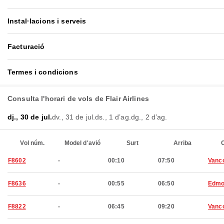
Instal·lacions i serveis
Facturació
Termes i condicions
Consulta l'horari de vols de Flair Airlines
dj., 30 de jul.
dv., 31 de jul.
ds., 1 d’ag.
dg., 2 d’ag.
Vol núm.
Model d'avió
Surt
Arriba
C
F8602
-
00:10
07:50
Vanc
F8636
-
00:55
06:50
Edmo
F8822
-
06:45
09:20
Vanc