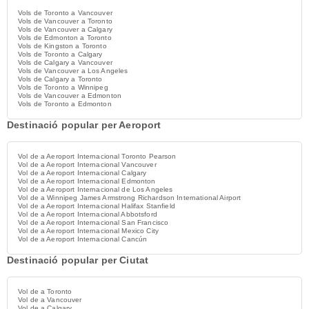
Vols de Toronto a Vancouver
Vols de Vancouver a Toronto
Vols de Vancouver a Calgary
Vols de Edmonton a Toronto
Vols de Kingston a Toronto
Vols de Toronto a Calgary
Vols de Calgary a Vancouver
Vols de Vancouver a Los Angeles
Vols de Calgary a Toronto
Vols de Toronto a Winnipeg
Vols de Vancouver a Edmonton
Vols de Toronto a Edmonton
Destinació popular per Aeroport
Vol de a Aeroport Internacional Toronto Pearson
Vol de a Aeroport Internacional Vancouver
Vol de a Aeroport Internacional Calgary
Vol de a Aeroport Internacional Edmonton
Vol de a Aeroport Internacional de Los Angeles
Vol de a Winnipeg James Armstrong Richardson International Airport
Vol de a Aeroport Internacional Halifax Stanfield
Vol de a Aeroport Internacional Abbotsford
Vol de a Aeroport Internacional San Francisco
Vol de a Aeroport Internacional Mexico City
Vol de a Aeroport Internacional Cancún
Destinació popular per Ciutat
Vol de a Toronto
Vol de a Vancouver
Vol de a Calgary