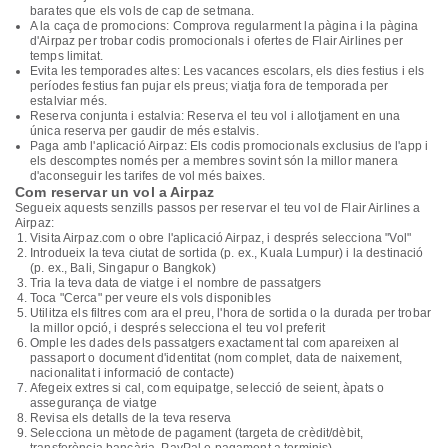
barates que els vols de cap de setmana.
A la caça de promocions: Comprova regularment la pàgina i la pàgina
d'Airpaz per trobar codis promocionals i ofertes de Flair Airlines per
temps limitat.
Evita les temporades altes: Les vacances escolars, els dies festius i els
períodes festius fan pujar els preus; viatja fora de temporada per
estalviar més.
Reserva conjunta i estalvia: Reserva el teu vol i allotjament en una
única reserva per gaudir de més estalvis.
Paga amb l'aplicació Airpaz: Els codis promocionals exclusius de l'app i
els descomptes només per a membres sovint són la millor manera
d'aconseguir les tarifes de vol més baixes.
Com reservar un vol a Airpaz
Segueix aquests senzills passos per reservar el teu vol de Flair Airlines a
Airpaz:
Visita Airpaz.com o obre l'aplicació Airpaz, i després selecciona "Vol"
Introdueix la teva ciutat de sortida (p. ex., Kuala Lumpur) i la destinació
(p. ex., Bali, Singapur o Bangkok)
Tria la teva data de viatge i el nombre de passatgers
Toca "Cerca" per veure els vols disponibles
Utilitza els filtres com ara el preu, l'hora de sortida o la durada per trobar
la millor opció, i després selecciona el teu vol preferit
Omple les dades dels passatgers exactament tal com apareixen al
passaport o document d'identitat (nom complet, data de naixement,
nacionalitat i informació de contacte)
Afegeix extres si cal, com equipatge, selecció de seient, àpats o
assegurança de viatge
Revisa els detalls de la teva reserva
Selecciona un mètode de pagament (targeta de crèdit/dèbit,