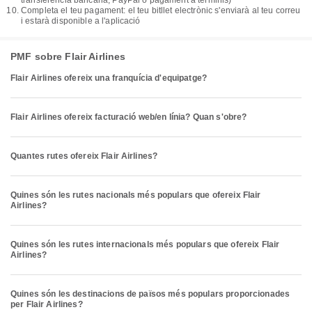
transferència bancària, PayPal o pagament a terminis)
Completa el teu pagament: el teu bitllet electrònic s'enviarà al teu correu
i estarà disponible a l'aplicació
PMF sobre Flair Airlines
Flair Airlines ofereix una franquícia d'equipatge?
Flair Airlines ofereix facturació web/en línia? Quan s'obre?
Quantes rutes ofereix Flair Airlines?
Quines són les rutes nacionals més populars que ofereix Flair
Airlines?
Quines són les rutes internacionals més populars que ofereix Flair
Airlines?
Quines són les destinacions de països més populars proporcionades
per Flair Airlines?