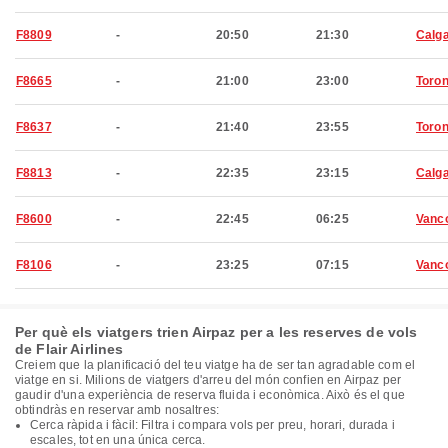
F8809
-
20:50
21:30
Calg
F8665
-
21:00
23:00
Toron
F8637
-
21:40
23:55
Toron
F8813
-
22:35
23:15
Calg
F8600
-
22:45
06:25
Vanc
F8106
-
23:25
07:15
Vanc
Per què els viatgers trien Airpaz per a les reserves de vols
de Flair Airlines
Creiem que la planificació del teu viatge ha de ser tan agradable com el
viatge en si. Milions de viatgers d'arreu del món confien en Airpaz per
gaudir d'una experiència de reserva fluida i econòmica. Això és el que
obtindràs en reservar amb nosaltres:
Cerca ràpida i fàcil: Filtra i compara vols per preu, horari, durada i
escales, tot en una única cerca.