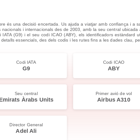
e és una decisió encertada. Us ajuda a viatjar amb confiança i a 
nacionals i internacionals des de 2003, amb la seu central ubicada a 
 IATA (G9) i el seu codi ICAO (ABY), els identificadors estàndard uti
detalls essencials, des dels codis i les rutes fins a les dades clau, pe
Codi IATA
Codi ICAO
G9
ABY
Seu central
Primer avió de vol
Emirats Àrabs Units
Airbus A310
Director General
Adel Ali