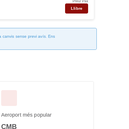
Preu/ Pax
Llibre
a canvis sense previ avís. Ens
Aeroport més popular
CMB