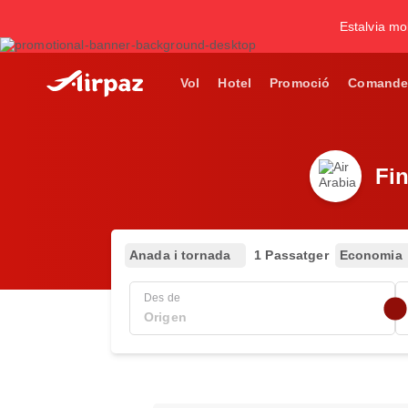
Estalvia mol
Vol
Hotel
Promoció
Comande
Fin
Anada i tornada
1 Passatger
Economia
Des de