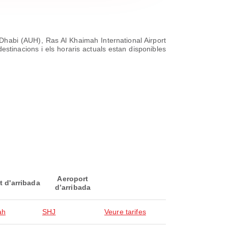
 Dhabi (AUH), Ras Al Khaimah International Airport
estinacions i els horaris actuals estan disponibles
Aeroport
t d'arribada
d’arribada
ah
SHJ
Veure tarifes