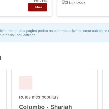
Preu/ Pax
Air Arabia
Llibre
en en aquesta pàgina poden no estar actualitzats i estar subjectes 
 precisa i actualitzada.
l
Rutes més populars
Colombo - Sharjah