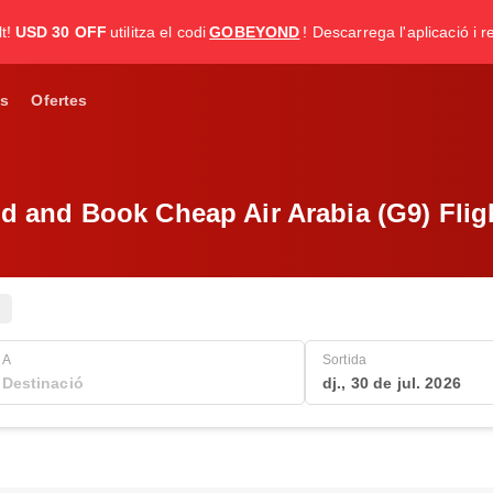
t!
USD 30 OFF
utilitza el codi
GOBEYOND
! Descarrega l'aplicació i re
s
Ofertes
d and Book Cheap Air Arabia (G9) Flig
A
Sortida
dj., 30 de jul. 2026