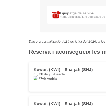
Equipatge de cabina
Franquícia gratuïta d’equipatge de
Darrera actualització de
29 de juliol del 2026, a l
Reserva i aconsegueix les mi
Kuwait (KWI)
Sharjah (SHJ)
dj., 30 de jul.
Directe
Air Arabia
Kuwait (KWI)
Sharjah (SHJ)