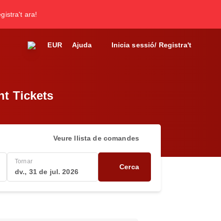
gistra't ara!
EUR
Ajuda
Inicia sessió/ Registra't
ht Tickets
Veure llista de comandes
Tornar
Cerca
dv., 31 de jul. 2026