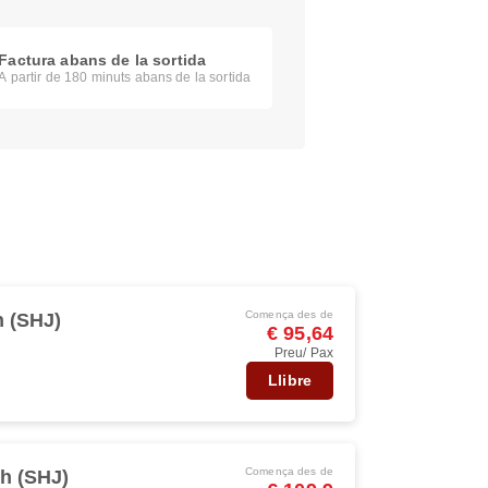
Factura abans de la sortida
A partir de 180 minuts abans de la sortida
Comença des de
h (SHJ)
€ 95,64
Preu/ Pax
Llibre
Comença des de
h (SHJ)