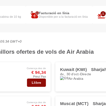
Facturació en línia
 cabina de 10 kg
Disponible per a la facturació en línia
es 05:34 GMT+0
llors ofertes de vols de Air Arabia
Comença des de
Kuwait (KWI)
Sharja
€ 94,34
dv., 30 d’oct.
Directe
Preu/ Pax
Air Arabia
Llibre
Comença des de
Muscat (MCT)
Sharja