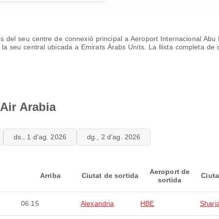
des del seu centre de connexió principal a Aeroport Internacional Abu
a seu central ubicada a Emirats Àrabs Units. La llista completa de d
 Air Arabia
ds., 1 d’ag. 2026
dg., 2 d’ag. 2026
Aeroport de
Arriba
Ciutat de sortida
Ciuta
sortida
06:15
Alexandria
HBE
Sharj