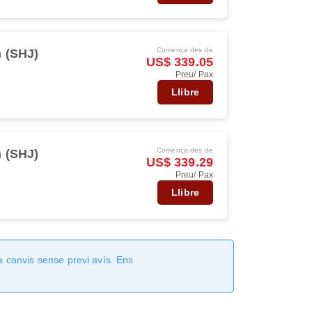
Comença des de
h (SHJ)
US$ 339.05
Preu/ Pax
Llibre
Comença des de
h (SHJ)
US$ 339.29
Preu/ Pax
Llibre
a canvis sense previ avís. Ens