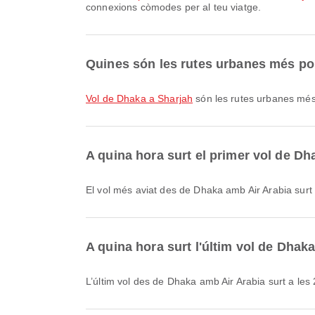
connexions còmodes per al teu viatge.
Quines són les rutes urbanes més p
vol de Dhaka a Sharjah
són les rutes urbanes més
A quina hora surt el primer vol de D
El vol més aviat des de Dhaka amb Air Arabia surt
A quina hora surt l'últim vol de Dhak
L’últim vol des de Dhaka amb Air Arabia surt a les