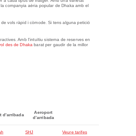
er a cada tipus de viatger. Amb una varietat
a, la companyia aèria popular de Dhaka amb el
 de vols ràpid i còmode. Si tens alguna petició
ractives. Amb l'intuïtiu sistema de reserves en
vol des de Dhaka
barat per gaudir de la millor
Aeroport
t d'arribada
d’arribada
ah
SHJ
Veure tarifes