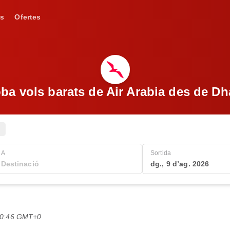
s
Ofertes
ba vols barats de Air Arabia des de D
A
Sortida
dg., 9 d’ag. 2026
 20:46 GMT+0