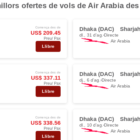
llors ofertes de vols de Air Arabia de
Comença des de
Dhaka (DAC)
Sharja
US$ 209.45
dl., 31 d’ag.
Directe
Preu/ Pax
Air Arabia
Llibre
Comença des de
Dhaka (DAC)
Sharja
US$ 337.11
dj., 6 d’ag.
Directe
Preu/ Pax
Air Arabia
Llibre
Comença des de
Dhaka (DAC)
Sharja
US$ 338.56
dl., 10 d’ag.
Directe
Preu/ Pax
Air Arabia
Llibre