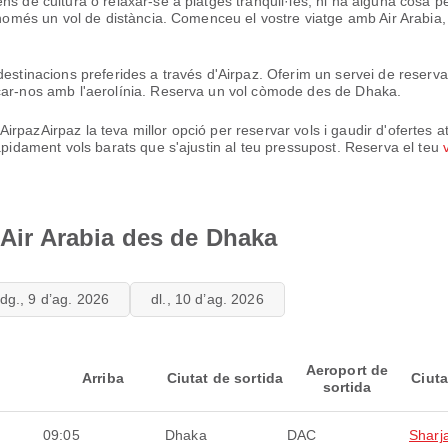
ns de cultura o relaxar-se a platges tranquil·les, hi ha alguna cosa p
és només un vol de distància. Comenceu el vostre viatge amb Air Arabi
destinacions preferides a través d'Airpaz. Oferim un servei de reserva
icar-nos amb l'aerolínia. Reserva un vol còmode des de Dhaka.
pazAirpaz la teva millor opció per reservar vols i gaudir d'ofertes at
ràpidament vols barats que s'ajustin al teu pressupost. Reserva el teu
 Air Arabia des de Dhaka
dg., 9 d’ag. 2026
dl., 10 d’ag. 2026
Aeroport de
Arriba
Ciutat de sortida
Ciuta
sortida
09:05
Dhaka
DAC
Sharj