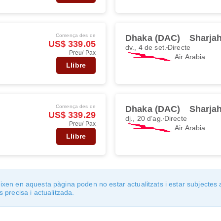
Comença des de
Dhaka (DAC)
Sharja
US$ 339.05
dv., 4 de set.
Directe
Preu/ Pax
Air Arabia
Llibre
Comença des de
Dhaka (DAC)
Sharja
US$ 339.29
dj., 20 d’ag.
Directe
Preu/ Pax
Air Arabia
Llibre
en en aquesta pàgina poden no estar actualitzats i estar subjectes 
 precisa i actualitzada.