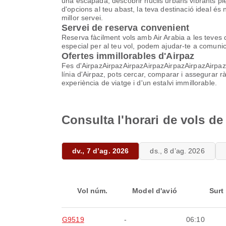
una escapada, descobrir nuclis urbans vibrants ple
d'opcions al teu abast, la teva destinació ideal 
millor servei.
Servei de reserva convenient
Reserva fàcilment vols amb Air Arabia a les teves 
especial per al teu vol, podem ajudar-te a comun
Ofertes immillorables d'Airpaz
Fes d'AirpazAirpazAirpazAirpazAirpazAirpazAirpazAir
línia d'Airpaz, pots cercar, comparar i assegurar 
experiència de viatge i d'un estalvi immillorable.
Consulta l'horari de vols de
dv., 7 d’ag. 2026
ds., 8 d’ag. 2026
Vol núm.
Model d'avió
Surt
G9519
-
06:10