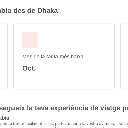
rabia des de Dhaka
Mes de la tarifa més baixa
Oct.
nsegueix la teva experiència de viatge p
abia
podeu trobar fàcilment el lloc perfecte per a la vostra aventura. Tant 