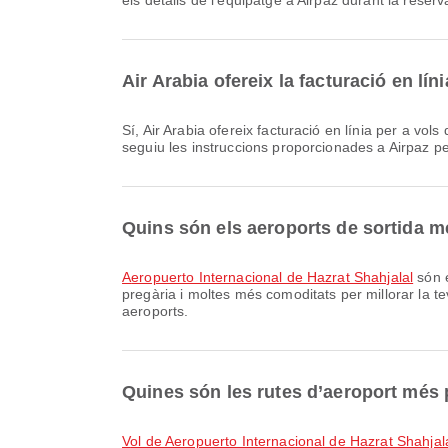
els detalls de l’equipatge a Airpaz durant la reserv
Air Arabia ofereix la facturació en lí
Sí, Air Arabia ofereix facturació en línia per a vols des de Dhaka, cosa que et permet facturar còmodament el teu vol a través de la nostra plataforma. Només cal que
seguiu les instruccions proporcionades a Airpaz pe
Quins són els aeroports de sortida 
Aeropuerto Internacional de Hazrat Shahjalal
són e
pregària i moltes més comoditats per millorar la te
aeroports.
Quines són les rutes d’aeroport més
vol de Aeropuerto Internacional de Hazrat Shahjal