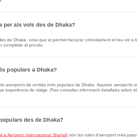
a.
nia per als vols des de Dhaka?
r completar el procés.
més populars a Dhaka?
ls aeroports de sortida més populars de Dhaka. Aquests aeroports of
va experiència de viatge. Pots consultar informació detallada sobre els
 populars des de Dhaka?
al a Aeroport Internacional Sharjah
són les rutes d’aeroport més popu