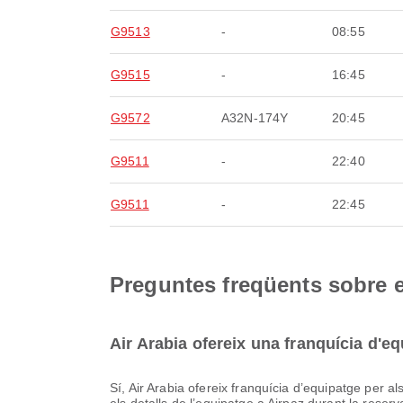
G9513
-
08:55
G9515
-
16:45
G9572
A32N-174Y
20:45
G9511
-
22:40
G9511
-
22:45
Preguntes freqüents sobre e
Air Arabia ofereix una franquícia d'e
Sí, Air Arabia ofereix franquícia d’equipatge per als vols Domèstic & Internacional des de Dhaka. Els detalls varien segons el tipus de bitllet i la destinació. Pots consultar