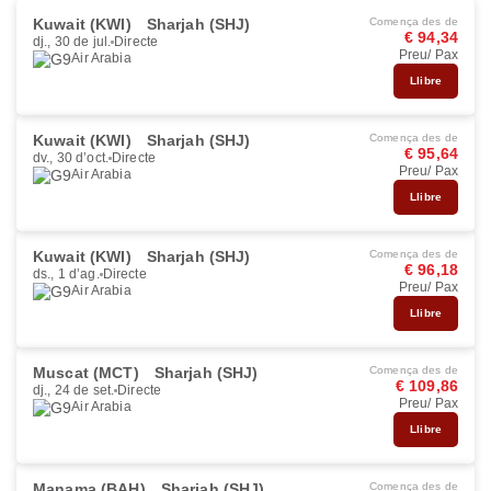
Kuwait (KWI)
Sharjah (SHJ)
Comença des de
€ 94,34
dj., 30 de jul.
Directe
Preu/ Pax
Air Arabia
Llibre
Kuwait (KWI)
Sharjah (SHJ)
Comença des de
€ 95,64
dv., 30 d’oct.
Directe
Preu/ Pax
Air Arabia
Llibre
Kuwait (KWI)
Sharjah (SHJ)
Comença des de
€ 96,18
ds., 1 d’ag.
Directe
Preu/ Pax
Air Arabia
Llibre
Muscat (MCT)
Sharjah (SHJ)
Comença des de
€ 109,86
dj., 24 de set.
Directe
Preu/ Pax
Air Arabia
Llibre
Manama (BAH)
Sharjah (SHJ)
Comença des de