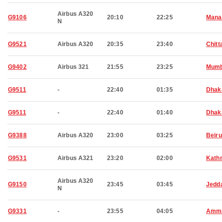
Airbus A320
G9106
20:10
22:25
Man
N
G9521
Airbus A320
20:35
23:40
Chitt
G9402
Airbus 321
21:55
23:25
Mumb
G9511
-
22:40
01:35
Dhak
G9511
-
22:40
01:40
Dhak
G9388
Airbus A320
23:00
03:25
Beiru
G9531
Airbus A321
23:20
02:00
Kath
Airbus A320
G9150
23:45
03:45
Jedd
N
G9331
-
23:55
04:05
Amm