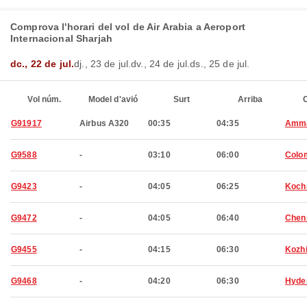
Comprova l'horari del vol de Air Arabia a Aeroport
Internacional Sharjah
dc., 22 de jul.
dj., 23 de jul.
dv., 24 de jul.
ds., 25 de jul.
Vol núm.
Model d'avió
Surt
Arriba
C
G91917
Airbus A320
00:35
04:35
Amm
G9588
-
03:10
06:00
Colo
G9423
-
04:05
06:25
Koch
G9472
-
04:05
06:40
Chen
G9455
-
04:15
06:30
Kozh
G9468
-
04:20
06:30
Hyde