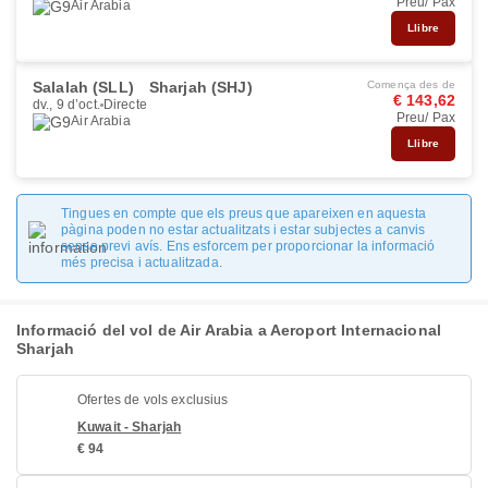
Preu/ Pax
Air Arabia
Llibre
Salalah (SLL)
Sharjah (SHJ)
Comença des de
€ 143,62
dv., 9 d’oct.
Directe
Preu/ Pax
Air Arabia
Llibre
Tingues en compte que els preus que apareixen en aquesta
pàgina poden no estar actualitzats i estar subjectes a canvis
sense previ avís. Ens esforcem per proporcionar la informació
més precisa i actualitzada.
Informació del vol de Air Arabia a Aeroport Internacional
Sharjah
Ofertes de vols exclusius
Kuwait - Sharjah
€ 94