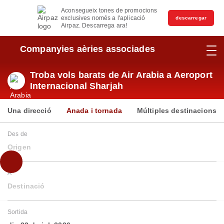
Aconsegueix tones de promocions
exclusives només a l'aplicació
descarregar
Airpaz. Descarrega ara!
Companyies aèries associades
Troba vols barats de Air Arabia a Aeroport
Internacional Sharjah
Una direcció
Anada i tornada
Múltiples destinacions
Des de
Origen
A
Destinació
Sortida