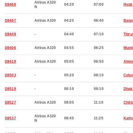
Airbus A320
G9468
04:20
07:00
Hyde
N
G9497
Airbus A320
04:25
06:40
Bang
G9449
-
04:40
07:10
Thir
G9406
Airbus A320
04:55
06:25
Mumb
G9419
Airbus A320
05:05
06:50
Ahme
G9503
-
05:20
08:10
Colo
G9519
-
06:10
09:10
Dhak
G9527
Airbus A320
08:05
11:10
Chitt
Airbus A320
G9537
08:45
11:25
Kath
N