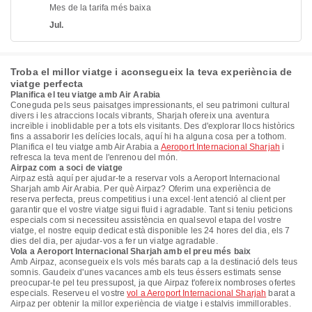
Mes de la tarifa més baixa
Jul.
Troba el millor viatge i aconsegueix la teva experiència de
viatge perfecta
Planifica el teu viatge amb Air Arabia
Coneguda pels seus paisatges impressionants, el seu patrimoni cultural
divers i les atraccions locals vibrants, Sharjah ofereix una aventura
increïble i inoblidable per a tots els visitants. Des d'explorar llocs històrics
fins a assaborir les delícies locals, aquí hi ha alguna cosa per a tothom.
Planifica el teu viatge amb Air Arabia a
Aeroport Internacional Sharjah
i
refresca la teva ment de l'enrenou del món.
Airpaz com a soci de viatge
Airpaz està aquí per ajudar-te a reservar vols a Aeroport Internacional
Sharjah amb Air Arabia. Per què Airpaz? Oferim una experiència de
reserva perfecta, preus competitius i una excel·lent atenció al client per
garantir que el vostre viatge sigui fluid i agradable. Tant si teniu peticions
especials com si necessiteu assistència en qualsevol etapa del vostre
viatge, el nostre equip dedicat està disponible les 24 hores del dia, els 7
dies del dia, per ajudar-vos a fer un viatge agradable.
Vola a Aeroport Internacional Sharjah amb el preu més baix
Amb Airpaz, aconsegueix els vols més barats cap a la destinació dels teus
somnis. Gaudeix d'unes vacances amb els teus éssers estimats sense
preocupar-te pel teu pressupost, ja que Airpaz t'ofereix nombroses ofertes
especials. Reserveu el vostre
vol a Aeroport Internacional Sharjah
barat a
Airpaz per obtenir la millor experiència de viatge i estalvis immillorables.