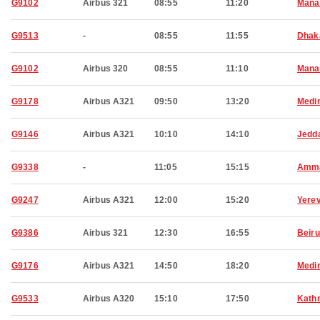
G9102
Airbus 321
08:55
11:20
Man
G9513
-
08:55
11:55
Dhak
G9102
Airbus 320
08:55
11:10
Man
G9178
Airbus A321
09:50
13:20
Medi
G9146
Airbus A321
10:10
14:10
Jedd
G9338
-
11:05
15:15
Amm
G9247
Airbus A321
12:00
15:20
Yere
G9386
Airbus 321
12:30
16:55
Beiru
G9176
Airbus A321
14:50
18:20
Medi
G9533
Airbus A320
15:10
17:50
Kath