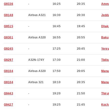
G9336
-
16:25
20:35
Amm
G9148
Airbus A321
16:30
20:30
Jedd
G9515
-
16:45
19:45
Dhak
G9301
Airbus A320
16:55
20:55
Baku
G9245
-
17:25
20:45
Yere
G9297
A32N-174Y
17:30
21:00
Tbilis
G9104
Airbus A320
17:50
20:05
Man
G9104
Airbus 321
18:10
20:35
Man
G9443
-
19:20
21:50
Thir
G9427
-
19:25
21:45
Koch