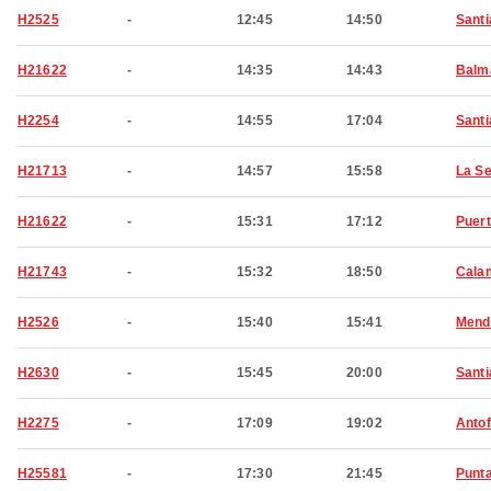
H2525
-
12:45
14:50
Santi
H21622
-
14:35
14:43
Balm
H2254
-
14:55
17:04
Santi
H21713
-
14:57
15:58
La S
H21622
-
15:31
17:12
Puert
H21743
-
15:32
18:50
Cala
H2526
-
15:40
15:41
Mend
H2630
-
15:45
20:00
Santi
H2275
-
17:09
19:02
Anto
H25581
-
17:30
21:45
Punt