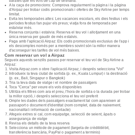
barates que els vols de cap de setmana.
A la caça de promocions: Comprova regularment la pàgina i la pàgina
d'Airpaz per trobar codis promocionals i ofertes de Sky Airline per temps
limitat.
Evita les temporades altes: Les vacances escolars, els dies festius i els
períodes festius fan pujar els preus; viatja fora de temporada per
estalviar més.
Reserva conjunta i estalvia: Reserva el teu vol i allotjament en una
única reserva per gaudir de més estalvis.
Paga amb l'aplicació Airpaz: Els codis promocionals exclusius de l'app i
els descomptes només per a membres sovint són la millor manera
d'aconseguir les tarifes de vol més baixes.
Com reservar un vol a Airpaz
Segueix aquests senzills passos per reservar el teu vol de Sky Airline a
Airpaz:
Visita Airpaz.com o obre l'aplicació Airpaz, i després selecciona "Vol"
Introdueix la teva ciutat de sortida (p. ex., Kuala Lumpur) i la destinació
(p. ex., Bali, Singapur o Bangkok)
Tria la teva data de viatge i el nombre de passatgers
Toca "Cerca" per veure els vols disponibles
Utilitza els filtres com ara el preu, l'hora de sortida o la durada per trobar
la millor opció, i després selecciona el teu vol preferit
Omple les dades dels passatgers exactament tal com apareixen al
passaport o document d'identitat (nom complet, data de naixement,
nacionalitat i informació de contacte)
Afegeix extres si cal, com equipatge, selecció de seient, àpats o
assegurança de viatge
Revisa els detalls de la teva reserva
Selecciona un mètode de pagament (targeta de crèdit/dèbit,
transferència bancària, PayPal o pagament a terminis)