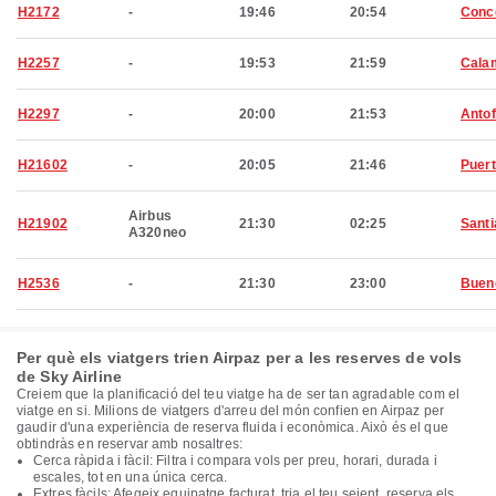
H2172
-
19:46
20:54
Conc
H2257
-
19:53
21:59
Cala
H2297
-
20:00
21:53
Anto
H21602
-
20:05
21:46
Puert
Airbus
H21902
21:30
02:25
Santi
A320neo
H2536
-
21:30
23:00
Buen
Per què els viatgers trien Airpaz per a les reserves de vols
de Sky Airline
Creiem que la planificació del teu viatge ha de ser tan agradable com el
viatge en si. Milions de viatgers d'arreu del món confien en Airpaz per
gaudir d'una experiència de reserva fluida i econòmica. Això és el que
obtindràs en reservar amb nosaltres:
Cerca ràpida i fàcil: Filtra i compara vols per preu, horari, durada i
escales, tot en una única cerca.
Extres fàcils: Afegeix equipatge facturat, tria el teu seient, reserva els