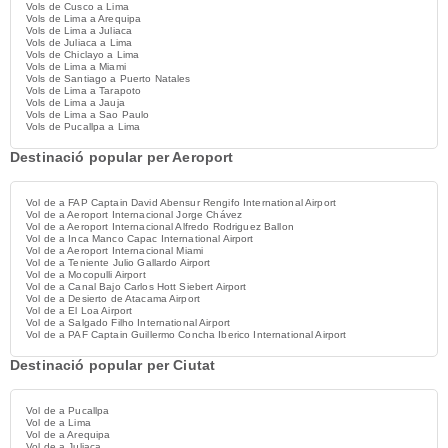
Vols de Cusco a Lima
Vols de Lima a Arequipa
Vols de Lima a Juliaca
Vols de Juliaca a Lima
Vols de Chiclayo a Lima
Vols de Lima a Miami
Vols de Santiago a Puerto Natales
Vols de Lima a Tarapoto
Vols de Lima a Jauja
Vols de Lima a Sao Paulo
Vols de Pucallpa a Lima
Destinació popular per Aeroport
Vol de a FAP Captain David Abensur Rengifo International Airport
Vol de a Aeroport Internacional Jorge Chávez
Vol de a Aeroport Internacional Alfredo Rodriguez Ballon
Vol de a Inca Manco Capac International Airport
Vol de a Aeroport Internacional Miami
Vol de a Teniente Julio Gallardo Airport
Vol de a Mocopulli Airport
Vol de a Canal Bajo Carlos Hott Siebert Airport
Vol de a Desierto de Atacama Airport
Vol de a El Loa Airport
Vol de a Salgado Filho International Airport
Vol de a PAF Captain Guillermo Concha Iberico International Airport
Destinació popular per Ciutat
Vol de a Pucallpa
Vol de a Lima
Vol de a Arequipa
Vol de a Juliaca