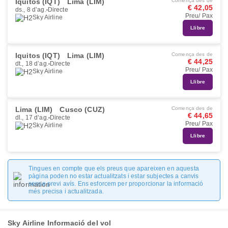
Iquitos (IQT)
Lima (LIM)
Comença des de
€ 42,05
ds., 8 d’ag.
Directe
Preu/ Pax
Sky Airline
Llibre
Iquitos (IQT)
Lima (LIM)
Comença des de
€ 44,25
dt., 18 d’ag.
Directe
Preu/ Pax
Sky Airline
Llibre
Lima (LIM)
Cusco (CUZ)
Comença des de
€ 44,65
dl., 17 d’ag.
Directe
Preu/ Pax
Sky Airline
Llibre
Tingues en compte que els preus que apareixen en aquesta
pàgina poden no estar actualitzats i estar subjectes a canvis
sense previ avís. Ens esforcem per proporcionar la informació
més precisa i actualitzada.
Sky Airline Informació del vol