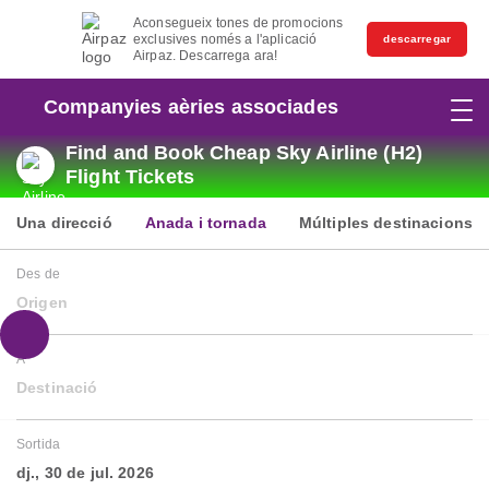
Aconsegueix tones de promocions
exclusives només a l'aplicació
descarregar
Airpaz. Descarrega ara!
Companyies aèries associades
Find and Book Cheap Sky Airline (H2)
Flight Tickets
Una direcció
Anada i tornada
Múltiples destinacions
Des de
Origen
A
Destinació
Sortida
dj., 30 de jul. 2026