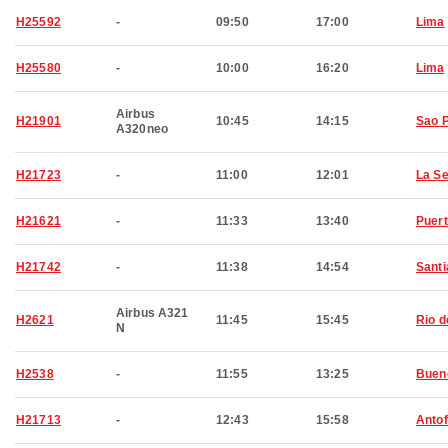
H25592
-
09:50
17:00
Lima
H25580
-
10:00
16:20
Lima
Airbus
H21901
10:45
14:15
Sao 
A320neo
H21723
-
11:00
12:01
La S
H21621
-
11:33
13:40
Puert
H21742
-
11:38
14:54
Santi
Airbus A321
H2621
11:45
15:45
Rio d
N
H2538
-
11:55
13:25
Buen
H21713
-
12:43
15:58
Anto