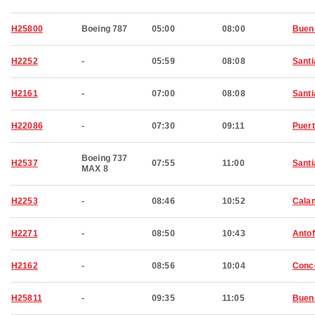
H25800
Boeing 787
05:00
08:00
Buen
H2252
-
05:59
08:08
Santi
H2161
-
07:00
08:08
Santi
H22086
-
07:30
09:11
Puert
Boeing 737
H2537
07:55
11:00
Santi
MAX 8
H2253
-
08:46
10:52
Cala
H2271
-
08:50
10:43
Anto
H2162
-
08:56
10:04
Conc
H25811
-
09:35
11:05
Buen