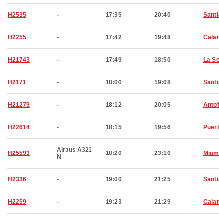
H2535
-
17:35
20:40
Santi
H2255
-
17:42
19:48
Cala
H21743
-
17:49
18:50
La S
H2171
-
18:00
19:08
Santi
H21279
-
18:12
20:05
Anto
H22614
-
18:15
19:56
Puert
Airbus A321
H25593
18:20
23:10
Miam
N
H2336
-
19:00
21:25
Santi
H2259
-
19:23
21:29
Cala