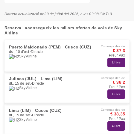
Darrera actualització de
29 de juliol del 2026, a les 03:38 GMT+0
Reserva i aconsegueix les millors ofertes de vols de Sky
Airline
Puerto Maldonado (PEM)
Cusco (CUZ)
Comença des de
€ 37,3
ds., 10 d’oct.
Directe
Preu/ Pax
Sky Airline
Llibre
Juliaca (JUL)
Lima (LIM)
Comença des de
€ 38,2
dt., 15 de set.
Directe
Preu/ Pax
Sky Airline
Llibre
Lima (LIM)
Cusco (CUZ)
Comença des de
€ 38,35
dt., 15 de set.
Directe
Preu/ Pax
Sky Airline
Llibre