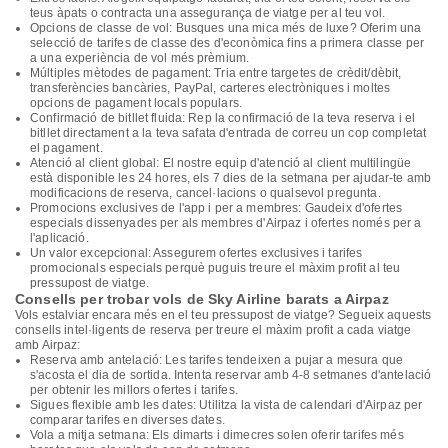
teus àpats o contracta una assegurança de viatge per al teu vol.
Opcions de classe de vol: Busques una mica més de luxe? Oferim una
selecció de tarifes de classe des d'econòmica fins a primera classe per
a una experiència de vol més prèmium.
Múltiples mètodes de pagament: Tria entre targetes de crèdit/dèbit,
transferències bancàries, PayPal, carteres electròniques i moltes
opcions de pagament locals populars.
Confirmació de bitllet fluida: Rep la confirmació de la teva reserva i el
bitllet directament a la teva safata d'entrada de correu un cop completat
el pagament.
Atenció al client global: El nostre equip d'atenció al client multilingüe
està disponible les 24 hores, els 7 dies de la setmana per ajudar-te amb
modificacions de reserva, cancel·lacions o qualsevol pregunta.
Promocions exclusives de l'app i per a membres: Gaudeix d'ofertes
especials dissenyades per als membres d'Airpaz i ofertes només per a
l'aplicació.
Un valor excepcional: Assegurem ofertes exclusives i tarifes
promocionals especials perquè puguis treure el màxim profit al teu
pressupost de viatge.
Consells per trobar vols de Sky Airline barats a Airpaz
Vols estalviar encara més en el teu pressupost de viatge? Segueix aquests
consells intel·ligents de reserva per treure el màxim profit a cada viatge
amb Airpaz:
Reserva amb antelació: Les tarifes tendeixen a pujar a mesura que
s'acosta el dia de sortida. Intenta reservar amb 4-8 setmanes d'antelació
per obtenir les millors ofertes i tarifes.
Sigues flexible amb les dates: Utilitza la vista de calendari d'Airpaz per
comparar tarifes en diverses dates.
Vola a mitja setmana: Els dimarts i dimecres solen oferir tarifes més