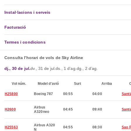
Instal·lacions i serveis
Facturació
Termes i condicions
Consulta l'horari de vols de Sky Airline
dj., 30 de jul.
dv., 31 de jul.
ds., 1 d’ag.
dg., 2 d’ag.
Vol núm.
Model d'avió
Surt
Arriba
C
H25800
Boeing 787
00:55
04:00
Santi
Airbus
H2600
04:45
09:40
Santi
A320neo
Airbus A320
H25563
04:55
08:30
Sao 
N