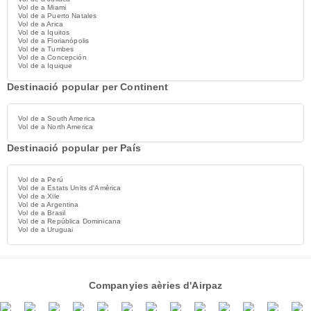
Vol de a Miami
Vol de a Puerto Natales
Vol de a Arica
Vol de a Iquitos
Vol de a Florianópolis
Vol de a Tumbes
Vol de a Concepción
Vol de a Iquique
Destinació popular per Continent
Vol de a South America
Vol de a North America
Destinació popular per País
Vol de a Perú
Vol de a Estats Units d'Amèrica
Vol de a Xile
Vol de a Argentina
Vol de a Brasil
Vol de a República Dominicana
Vol de a Uruguai
Companyies aèries d'Airpaz