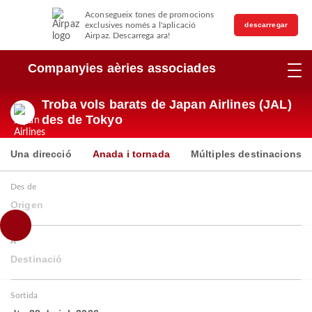
Aconsegueix tones de promocions
exclusives només a l'aplicació
descarregar
Airpaz. Descarrega ara!
Companyies aèries associades
Troba vols barats de Japan Airlines (JAL)
des de Tokyo
Una direcció
Anada i tornada
Múltiples destinacions
Des de
Origen
A
Destinació
Sortida