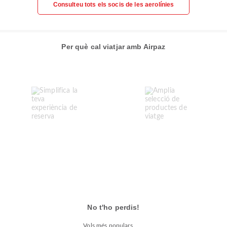
Consulteu tots els socis de les aerolínies
Per què cal viatjar amb Airpaz
No t'ho perdis!
Vols més populars