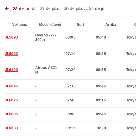
dt., 28 de jul.
dc., 29 de jul.
dj., 30 de jul.
dv., 31 de jul.
Vol núm.
Model d'avió
Surt
Arriba
C
Boeing 777-
JL5093
00:05
05:40
Toky
300er
JL6003
-
07:10
08:55
Toky
Airbus A321
JL6129
07:20
08:55
Toky
N
JL6045
-
07:35
09:45
Toky
JL6025
-
07:40
09:15
Toky
JL6005
-
08:00
09:45
Toky
JL6033
-
08:15
10:20
Toky