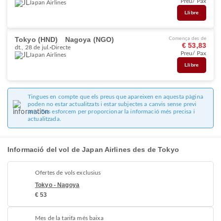
Preu/ Pax
Japan Airlines
Llibre
Tokyo (HND)
Nagoya (NGO)
Comença des de
€ 53,83
dt., 28 de jul.
Directe
Preu/ Pax
Japan Airlines
Llibre
Tingues en compte que els preus que apareixen en aquesta pàgina
poden no estar actualitzats i estar subjectes a canvis sense previ
avís. Ens esforcem per proporcionar la informació més precisa i
actualitzada.
Informació del vol de Japan Airlines des de Tokyo
Ofertes de vols exclusius
Tokyo - Nagoya
€ 53
Mes de la tarifa més baixa