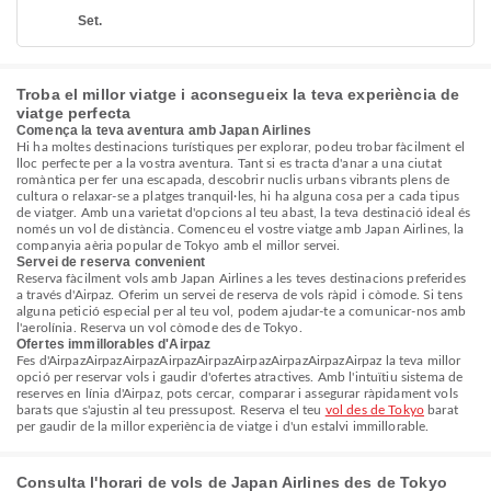
Set.
Troba el millor viatge i aconsegueix la teva experiència de
viatge perfecta
Comença la teva aventura amb Japan Airlines
Hi ha moltes destinacions turístiques per explorar, podeu trobar fàcilment el
lloc perfecte per a la vostra aventura. Tant si es tracta d'anar a una ciutat
romàntica per fer una escapada, descobrir nuclis urbans vibrants plens de
cultura o relaxar-se a platges tranquil·les, hi ha alguna cosa per a cada tipus
de viatger. Amb una varietat d'opcions al teu abast, la teva destinació ideal és
només un vol de distància. Comenceu el vostre viatge amb Japan Airlines, la
companyia aèria popular de Tokyo amb el millor servei.
Servei de reserva convenient
Reserva fàcilment vols amb Japan Airlines a les teves destinacions preferides
a través d'Airpaz. Oferim un servei de reserva de vols ràpid i còmode. Si tens
alguna petició especial per al teu vol, podem ajudar-te a comunicar-nos amb
l'aerolínia. Reserva un vol còmode des de Tokyo.
Ofertes immillorables d'Airpaz
Fes d'AirpazAirpazAirpazAirpazAirpazAirpazAirpazAirpazAirpaz la teva millor
opció per reservar vols i gaudir d'ofertes atractives. Amb l'intuïtiu sistema de
reserves en línia d'Airpaz, pots cercar, comparar i assegurar ràpidament vols
barats que s'ajustin al teu pressupost. Reserva el teu
vol des de Tokyo
barat
per gaudir de la millor experiència de viatge i d'un estalvi immillorable.
Consulta l'horari de vols de Japan Airlines des de Tokyo