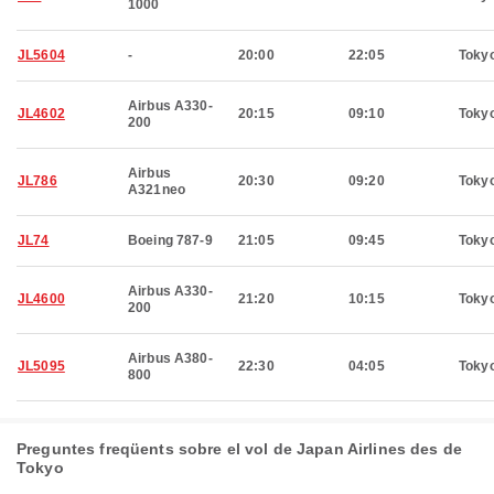
1000
JL5604
-
20:00
22:05
Toky
Airbus A330-
JL4602
20:15
09:10
Toky
200
Airbus
JL786
20:30
09:20
Toky
A321neo
JL74
Boeing 787-9
21:05
09:45
Toky
Airbus A330-
JL4600
21:20
10:15
Toky
200
Airbus A380-
JL5095
22:30
04:05
Toky
800
Preguntes freqüents sobre el vol de Japan Airlines des de
Tokyo