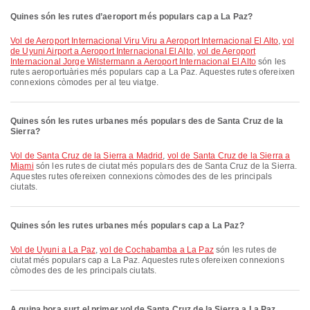
Quines són les rutes d’aeroport més populars cap a La Paz?
vol de Aeroport Internacional Viru Viru a Aeroport Internacional El Alto
,
vol
de Uyuni Airport a Aeroport Internacional El Alto
,
vol de Aeroport
Internacional Jorge Wilstermann a Aeroport Internacional El Alto
són les
rutes aeroportuàries més populars cap a La Paz. Aquestes rutes ofereixen
connexions còmodes per al teu viatge.
Quines són les rutes urbanes més populars des de Santa Cruz de la
Sierra?
vol de Santa Cruz de la Sierra a Madrid
,
vol de Santa Cruz de la Sierra a
Miami
són les rutes de ciutat més populars des de Santa Cruz de la Sierra.
Aquestes rutes ofereixen connexions còmodes des de les principals
ciutats.
Quines són les rutes urbanes més populars cap a La Paz?
vol de Uyuni a La Paz
,
vol de Cochabamba a La Paz
són les rutes de
ciutat més populars cap a La Paz. Aquestes rutes ofereixen connexions
còmodes des de les principals ciutats.
A quina hora surt el primer vol de Santa Cruz de la Sierra a La Paz