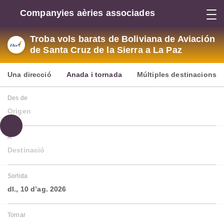
Companyies aèries associades
Troba vols barats de Boliviana de Aviación
de Santa Cruz de la Sierra a La Paz
Una direcció
Anada i tornada
Múltiples destinacions
Des de
Origen
A
Destinació
Sortida
dl., 10 d’ag. 2026
Tornar