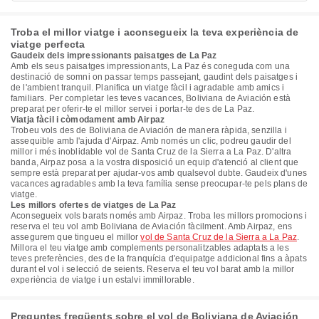
Troba el millor viatge i aconsegueix la teva experiència de
viatge perfecta
Gaudeix dels impressionants paisatges de La Paz
Amb els seus paisatges impressionants, La Paz és coneguda com una
destinació de somni on passar temps passejant, gaudint dels paisatges i
de l'ambient tranquil. Planifica un viatge fàcil i agradable amb amics i
familiars. Per completar les teves vacances, Boliviana de Aviación està
preparat per oferir-te el millor servei i portar-te des de La Paz.
Viatja fàcil i còmodament amb Airpaz
Trobeu vols des de Boliviana de Aviación de manera ràpida, senzilla i
assequible amb l'ajuda d'Airpaz. Amb només un clic, podreu gaudir del
millor i més inoblidable vol de Santa Cruz de la Sierra a La Paz. D'altra
banda, Airpaz posa a la vostra disposició un equip d'atenció al client que
sempre està preparat per ajudar-vos amb qualsevol dubte. Gaudeix d'unes
vacances agradables amb la teva família sense preocupar-te pels plans de
viatge.
Les millors ofertes de viatges de La Paz
Aconsegueix vols barats només amb Airpaz. Troba les millors promocions i
reserva el teu vol amb Boliviana de Aviación fàcilment. Amb Airpaz, ens
assegurem que tingueu el millor
vol de Santa Cruz de la Sierra a La Paz
.
Millora el teu viatge amb complements personalitzables adaptats a les
teves preferències, des de la franquícia d'equipatge addicional fins a àpats
durant el vol i selecció de seients. Reserva el teu vol barat amb la millor
experiència de viatge i un estalvi immillorable.
Preguntes freqüents sobre el vol de Boliviana de Aviación