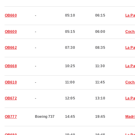
OB660
-
05:10
06:15
La P
OB600
-
05:15
06:00
Coch
OB662
-
07:30
08:35
La P
OB668
-
10:25
11:30
La P
OB610
-
11:00
11:45
Coch
OB672
-
12:05
13:10
La P
OB777
Boeing 737
14:45
19:45
Madr