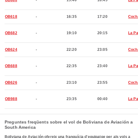
OB680
-
15:40
16:45
La P
OB618
-
16:35
17:20
Coch
OB682
-
19:10
20:15
La P
OB624
-
22:20
23:05
Coch
OB688
-
22:35
23:40
La P
OB626
-
23:10
23:55
Coch
OB988
-
23:35
00:40
La P
Preguntes freqüents sobre el vol de Boliviana de Aviación a
South America
Boliviana de Aviación ofereix una franquícia d'equipatge per als vols a