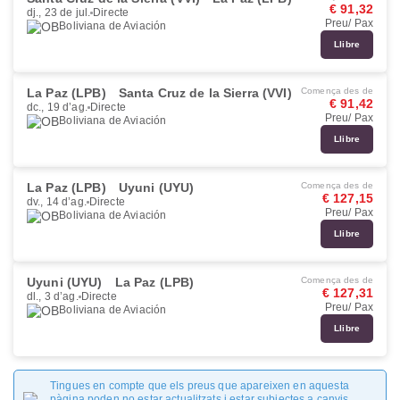
€ 91,32
dj., 23 de jul.
Directe
Preu/ Pax
Boliviana de Aviación
Llibre
La Paz (LPB)
Santa Cruz de la Sierra (VVI)
Comença des de
€ 91,42
dc., 19 d’ag.
Directe
Preu/ Pax
Boliviana de Aviación
Llibre
La Paz (LPB)
Uyuni (UYU)
Comença des de
€ 127,15
dv., 14 d’ag.
Directe
Preu/ Pax
Boliviana de Aviación
Llibre
Uyuni (UYU)
La Paz (LPB)
Comença des de
€ 127,31
dl., 3 d’ag.
Directe
Preu/ Pax
Boliviana de Aviación
Llibre
Tingues en compte que els preus que apareixen en aquesta
pàgina poden no estar actualitzats i estar subjectes a canvis