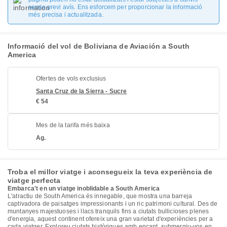
sense previ avís. Ens esforcem per proporcionar la informació
més precisa i actualitzada.
Informació del vol de Boliviana de Aviación a South
America
Ofertes de vols exclusius
Santa Cruz de la Sierra - Sucre
€ 54
Mes de la tarifa més baixa
Ag.
Troba el millor viatge i aconsegueix la teva experiència de
viatge perfecta
Embarca't en un viatge inoblidable a South America
L'atractiu de South America és innegable, que mostra una barreja
captivadora de paisatges impressionants i un ric patrimoni cultural. Des de
muntanyes majestuoses i llacs tranquils fins a ciutats bullicioses plenes
d'energia, aquest continent ofereix una gran varietat d'experiències per a
cada viatger. Exploreu ciutats històriques amb encant, submergiu-vos en