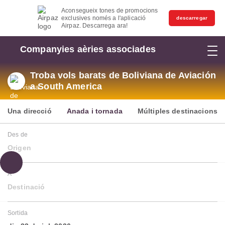
Aconsegueix tones de promocions
exclusives només a l'aplicació
descarregar
Airpaz. Descarrega ara!
Companyies aèries associades
Troba vols barats de Boliviana de Aviación
a South America
Una direcció
Anada i tornada
Múltiples destinacions
Des de
Origen
A
Destinació
Sortida