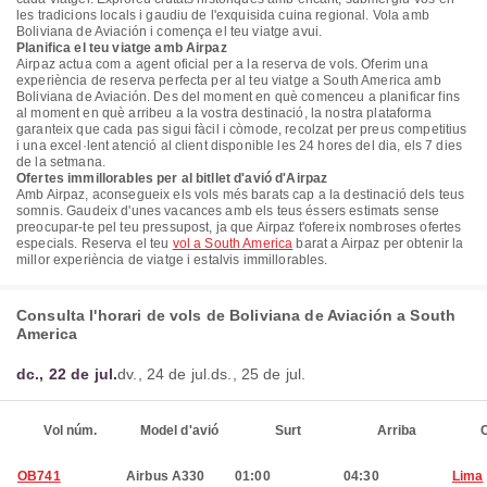
les tradicions locals i gaudiu de l'exquisida cuina regional. Vola amb
Boliviana de Aviación i comença el teu viatge avui.
Planifica el teu viatge amb Airpaz
Airpaz actua com a agent oficial per a la reserva de vols. Oferim una
experiència de reserva perfecta per al teu viatge a South America amb
Boliviana de Aviación. Des del moment en què comenceu a planificar fins
al moment en què arribeu a la vostra destinació, la nostra plataforma
garanteix que cada pas sigui fàcil i còmode, recolzat per preus competitius
i una excel·lent atenció al client disponible les 24 hores del dia, els 7 dies
de la setmana.
Ofertes immillorables per al bitllet d'avió d'Airpaz
Amb Airpaz, aconsegueix els vols més barats cap a la destinació dels teus
somnis. Gaudeix d'unes vacances amb els teus éssers estimats sense
preocupar-te pel teu pressupost, ja que Airpaz t'ofereix nombroses ofertes
especials. Reserva el teu
vol a South America
barat a Airpaz per obtenir la
millor experiència de viatge i estalvis immillorables.
Consulta l'horari de vols de Boliviana de Aviación a South
America
dc., 22 de jul.
dv., 24 de jul.
ds., 25 de jul.
Vol núm.
Model d'avió
Surt
Arriba
C
OB741
Airbus A330
01:00
04:30
Lima