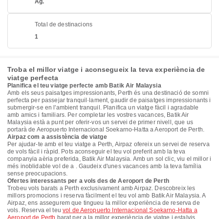
Ag.
Total de destinacions
1
Troba el millor viatge i aconsegueix la teva experiència de
viatge perfecta
Planifica el teu viatge perfecte amb Batik Air Malaysia
Amb els seus paisatges impressionants, Perth és una destinació de somni
perfecta per passejar tranquil·lament, gaudir de paisatges impressionants i
submergir-se en l'ambient tranquil. Planifica un viatge fàcil i agradable
amb amics i familiars. Per completar les vostres vacances, Batik Air
Malaysia està a punt per oferir-vos un servei de primer nivell, que us
portarà de Aeropuerto Internacional Soekarno-Hatta a Aeroport de Perth.
Airpaz com a assistència de viatge
Per ajudar-te amb el teu viatge a Perth, Airpaz ofereix un servei de reserva
de vols fàcil i ràpid. Pots aconseguir el teu vol preferit amb la teva
companyia aèria preferida, Batik Air Malaysia. Amb un sol clic, viu el millor i
més inoblidable vol de a . Gaudeix d'unes vacances amb la teva família
sense preocupacions.
Ofertes interessants per a vols des de Aeroport de Perth
Trobeu vols barats a Perth exclusivament amb Airpaz. Descobreix les
millors promocions i reserva fàcilment el teu vol amb Batik Air Malaysia. A
Airpaz, ens assegurem que tingueu la millor experiència de reserva de
vols. Reserva el teu
vol de Aeropuerto Internacional Soekarno-Hatta a
Aeroport de Perth
barat per a la millor experiència de viatge i estalvis