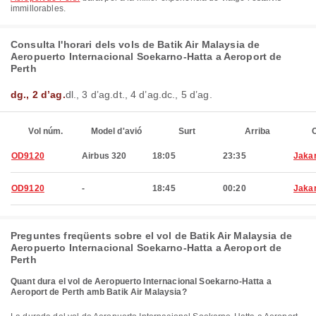
immillorables.
Consulta l'horari dels vols de Batik Air Malaysia de
Aeropuerto Internacional Soekarno-Hatta a Aeroport de
Perth
dg., 2 d’ag.
dl., 3 d’ag.
dt., 4 d’ag.
dc., 5 d’ag.
Vol núm.
Model d'avió
Surt
Arriba
C
OD9120
Airbus 320
18:05
23:35
Jaka
OD9120
-
18:45
00:20
Jaka
Preguntes freqüents sobre el vol de Batik Air Malaysia de
Aeropuerto Internacional Soekarno-Hatta a Aeroport de
Perth
Quant dura el vol de Aeropuerto Internacional Soekarno-Hatta a
Aeroport de Perth amb Batik Air Malaysia?