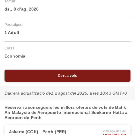
Tornar
ds., 8 d’ag. 2026
Passatgers
1 Adult
Class
Economia
Cerca vols
Darrera actualització de
1 d’agost del 2026, a les 18:43 GMT+0
Reserva i aconsegueix les millors ofertes de vols de Batik
Air Malaysia de Aeropuerto Internacional Soekarno-Hatta a
Aeroport de Perth
Jakarta (CGK)
Perth (PER)
Comença des de