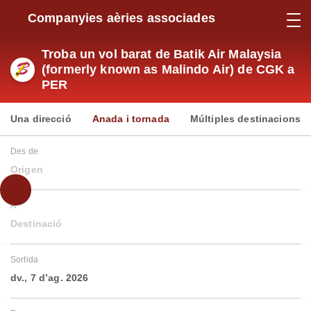
Companyies aèries associades
Troba un vol barat de Batik Air Malaysia
(formerly known as Malindo Air) de CGK a
PER
Una direcció
Anada i tornada
Múltiples destinacions
Des de
Origen
A
Destinació
Sortida
dv., 7 d’ag. 2026