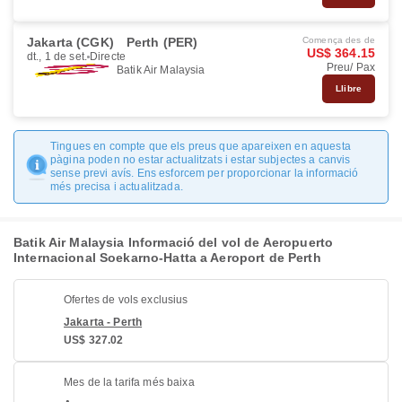
Jakarta (CGK)
Perth (PER)
Comença des de
US$ 364.15
dt., 1 de set.
Directe
Preu/ Pax
Batik Air Malaysia
Llibre
Tingues en compte que els preus que apareixen en aquesta
pàgina poden no estar actualitzats i estar subjectes a canvis
sense previ avís. Ens esforcem per proporcionar la informació
més precisa i actualitzada.
Batik Air Malaysia Informació del vol de Aeropuerto
Internacional Soekarno-Hatta a Aeroport de Perth
Ofertes de vols exclusius
Jakarta - Perth
US$ 327.02
Mes de la tarifa més baixa