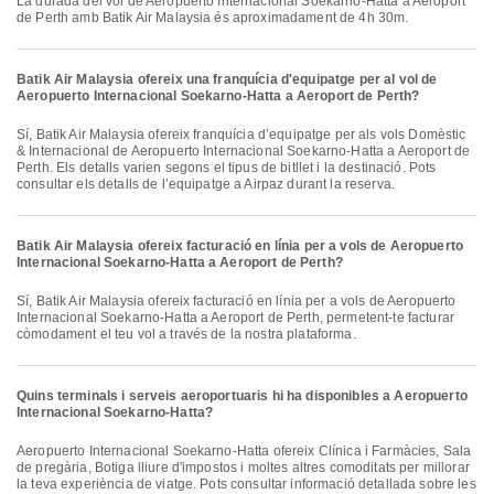
La durada del vol de Aeropuerto Internacional Soekarno-Hatta a Aeroport
de Perth amb Batik Air Malaysia és aproximadament de 4h 30m.
Batik Air Malaysia ofereix una franquícia d'equipatge per al vol de
Aeropuerto Internacional Soekarno-Hatta a Aeroport de Perth?
Sí, Batik Air Malaysia ofereix franquícia d’equipatge per als vols Domèstic
& Internacional de Aeropuerto Internacional Soekarno-Hatta a Aeroport de
Perth. Els detalls varien segons el tipus de bitllet i la destinació. Pots
consultar els detalls de l’equipatge a Airpaz durant la reserva.
Batik Air Malaysia ofereix facturació en línia per a vols de Aeropuerto
Internacional Soekarno-Hatta a Aeroport de Perth?
Sí, Batik Air Malaysia ofereix facturació en línia per a vols de Aeropuerto
Internacional Soekarno-Hatta a Aeroport de Perth, permetent-te facturar
còmodament el teu vol a través de la nostra plataforma.
Quins terminals i serveis aeroportuaris hi ha disponibles a Aeropuerto
Internacional Soekarno-Hatta?
Aeropuerto Internacional Soekarno-Hatta ofereix Clínica i Farmàcies, Sala
de pregària, Botiga lliure d'impostos i moltes altres comoditats per millorar
la teva experiència de viatge. Pots consultar informació detallada sobre les