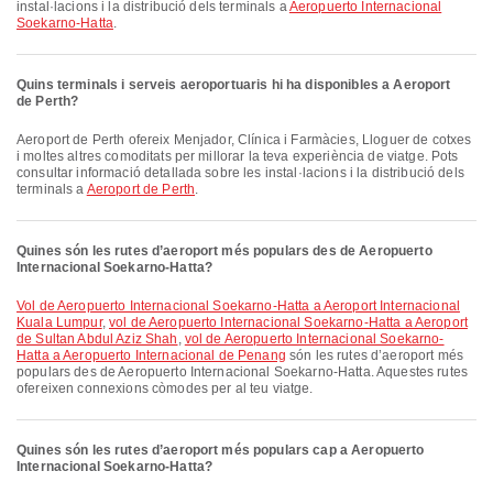
instal·lacions i la distribució dels terminals a
Aeropuerto Internacional
Soekarno-Hatta
.
Quins terminals i serveis aeroportuaris hi ha disponibles a Aeroport
de Perth?
Aeroport de Perth ofereix Menjador, Clínica i Farmàcies, Lloguer de cotxes
i moltes altres comoditats per millorar la teva experiència de viatge. Pots
consultar informació detallada sobre les instal·lacions i la distribució dels
terminals a
Aeroport de Perth
.
Quines són les rutes d’aeroport més populars des de Aeropuerto
Internacional Soekarno-Hatta?
vol de Aeropuerto Internacional Soekarno-Hatta a Aeroport Internacional
Kuala Lumpur
,
vol de Aeropuerto Internacional Soekarno-Hatta a Aeroport
de Sultan Abdul Aziz Shah
,
vol de Aeropuerto Internacional Soekarno-
Hatta a Aeropuerto Internacional de Penang
són les rutes d’aeroport més
populars des de Aeropuerto Internacional Soekarno-Hatta. Aquestes rutes
ofereixen connexions còmodes per al teu viatge.
Quines són les rutes d’aeroport més populars cap a Aeropuerto
Internacional Soekarno-Hatta?