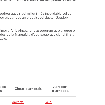
rat per oferir-te el millor servei i portar-te des de
odreu gaudir del millor i més inoblidable vol de
t per ajudar-vos amb qualsevol dubte. Gaudeix
cilment. Amb Airpaz, ens assegurem que tingueu el
des de la franquícia d'equipatge addicional fins a
able.
t de
Aeroport
Ciutat d'arribada
da
d’arribada
Jakarta
CGK