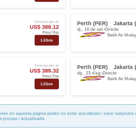
Comença des de
Perth (PER)
Jakarta
US$ 389.12
dj., 10 de set.
Directe
Preu/ Pax
Batik Air Mala
Llibre
Comença des de
Perth (PER)
Jakarta
US$ 389.32
dg., 23 d’ag.
Directe
Preu/ Pax
Batik Air Mala
Llibre
en en aquesta pàgina poden no estar actualitzats i estar subjectes 
 precisa i actualitzada.