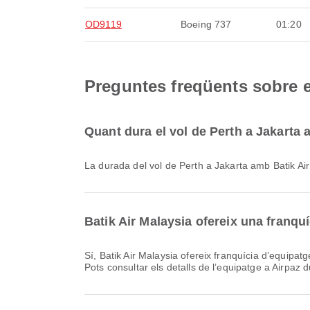
OD9119
Boeing 737
01:20
Preguntes freqüents sobre el
Quant dura el vol de Perth a Jakarta 
La durada del vol de Perth a Jakarta amb Batik 
Batik Air Malaysia ofereix una franquí
Sí, Batik Air Malaysia ofereix franquícia d’equipatge per als vols Domèstic & Internacional de Perth a Jakarta. Els detalls varien segons el tipus de bitllet i la destinació.
Pots consultar els detalls de l’equipatge a Airpaz d