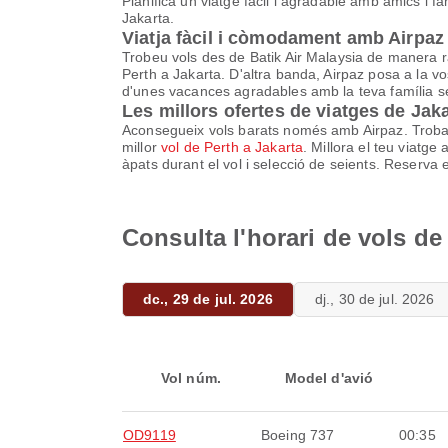
Planifica un viatge fàcil i agradable amb amics i fa
Jakarta.
Viatja fàcil i còmodament amb Airpaz
Trobeu vols des de Batik Air Malaysia de manera rà
Perth a Jakarta. D'altra banda, Airpaz posa a la v
d'unes vacances agradables amb la teva família s
Les millors ofertes de viatges de Jak
Aconsegueix vols barats només amb Airpaz. Troba l
millor
vol de Perth a Jakarta
. Millora el teu viatg
àpats durant el vol i selecció de seients. Reserva e
Consulta l'horari de vols de
dc., 29 de jul. 2026
dj., 30 de jul. 2026
Vol núm.
Model d'avió
OD9119
Boeing 737
00:35