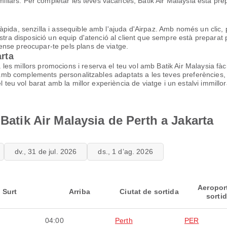
miliars. Per completar les teves vacances, Batik Air Malaysia està prepa
pida, senzilla i assequible amb l'ajuda d'Airpaz. Amb només un clic, p
ostra disposició un equip d'atenció al client que sempre està prepara
ense preocupar-te pels plans de viatge.
arta
es millors promocions i reserva el teu vol amb Batik Air Malaysia fà
e amb complements personalitzables adaptats a les teves preferències, 
l teu vol barat amb la millor experiència de viatge i un estalvi immillor
 Batik Air Malaysia de Perth a Jakarta
dv., 31 de jul. 2026
ds., 1 d’ag. 2026
Aeropor
Surt
Arriba
Ciutat de sortida
sorti
04:00
Perth
PER