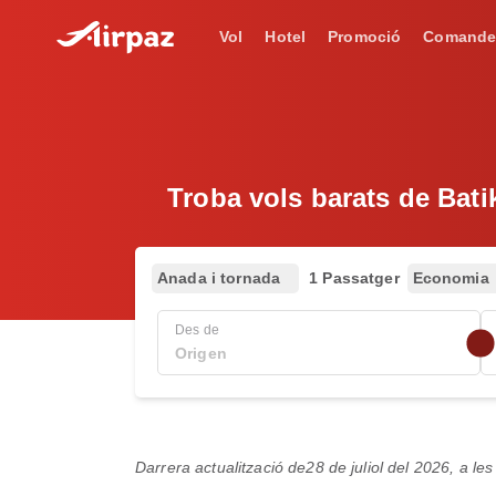
Vol
Hotel
Promoció
Comande
Troba vols barats de Bati
Anada i tornada
1 Passatger
Economia
Des de
Darrera actualització de
28 de juliol del 2026, a l