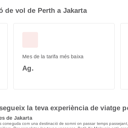
ó de vol de Perth a Jakarta
Mes de la tarifa més baixa
Ag.
nsegueix la teva experiència de viatge p
es de Jakarta
 coneguda com una destinació de somni on passar temps passejant, ga