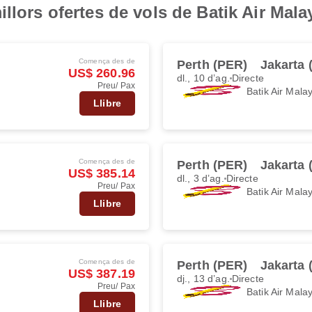
llors ofertes de vols de Batik Air Mala
Comença des de
Perth (PER)
Jakarta
US$ 260.96
dl., 10 d’ag.
Directe
Preu/ Pax
Batik Air Mala
Llibre
Comença des de
Perth (PER)
Jakarta
US$ 385.14
dl., 3 d’ag.
Directe
Preu/ Pax
Batik Air Mala
Llibre
Comença des de
Perth (PER)
Jakarta
US$ 387.19
dj., 13 d’ag.
Directe
Preu/ Pax
Batik Air Mala
Llibre