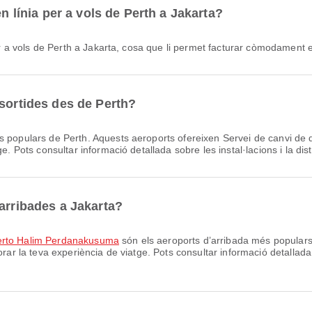
en línia per a vols de Perth a Jakarta?
 per a vols de Perth a Jakarta, cosa que li permet facturar còmodament 
 sortides des de Perth?
 populars de Perth. Aquests aeroports ofereixen Servei de canvi de di
e. Pots consultar informació detallada sobre les instal·lacions i la di
arribades a Jakarta?
rto Halim Perdanakusuma
són els aeroports d’arribada més populars
rar la teva experiència de viatge. Pots consultar informació detallada s