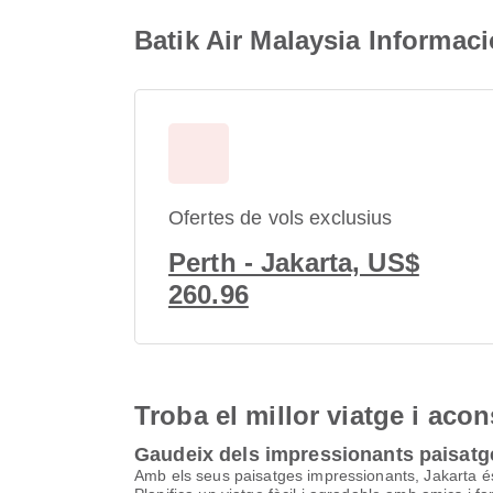
Batik Air Malaysia Informaci
Ofertes de vols exclusius
Perth - Jakarta, US$
260.96
Troba el millor viatge i aco
Gaudeix dels impressionants paisatg
Amb els seus paisatges impressionants, Jakarta és