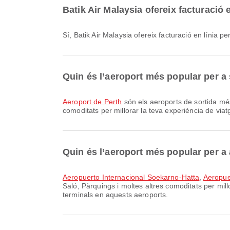
Batik Air Malaysia ofereix facturació 
Sí, Batik Air Malaysia ofereix facturació en línia
Quin és l’aeroport més popular per a
Aeroport de Perth
són els aeroports de sortida més
comoditats per millorar la teva experiència de viatg
Quin és l’aeroport més popular per a 
Aeropuerto Internacional Soekarno-Hatta
,
Aeropue
Saló, Pàrquings i moltes altres comoditats per millo
terminals en aquests aeroports.