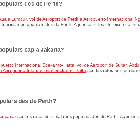
populars des de Perth?
l Kuala Lumpur
,
vol de Aeroport de Perth a Aeropuerto Internacional N
rtuàries més populars des de Perth. Aquestes rutes ofereixen connex
populars cap a Jakarta?
opuerto Internacional Soekarno-Hatta
,
vol de Aeroport de Sultan Abdu
a Aeropuerto Internacional Soekarno-Hatta
són les rutes aeroportuàr
pulars des de Perth?
Denpasar
són les rutes de ciutat més populars des de Perth. Aqueste