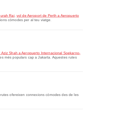
gurah Rai
,
vol de Aeroport de Perth a Aeropuerto
ions còmodes per al teu viatge.
l Aziz Shah a Aeropuerto Internacional Soekarno-
ies més populars cap a Jakarta. Aquestes rutes
s rutes ofereixen connexions còmodes des de les