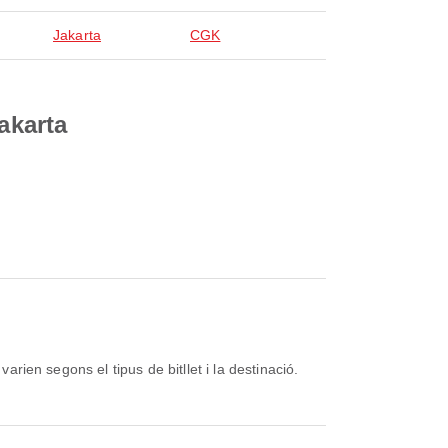
Jakarta
CGK
akarta