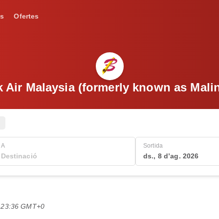
s
Ofertes
k Air Malaysia (formerly known as Malin
A
Sortida
ds., 8 d’ag. 2026
es 23:36 GMT+0