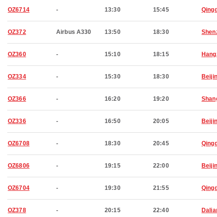
OZ6714
-
13:30
15:45
Qing
OZ372
Airbus A330
13:50
18:30
Shen
OZ360
-
15:10
18:15
Hang
OZ334
-
15:30
18:30
Beiji
OZ366
-
16:20
19:20
Shan
OZ336
-
16:50
20:05
Beiji
OZ6708
-
18:30
20:45
Qing
OZ6806
-
19:15
22:00
Beiji
OZ6704
-
19:30
21:55
Qing
OZ378
-
20:15
22:40
Dalia