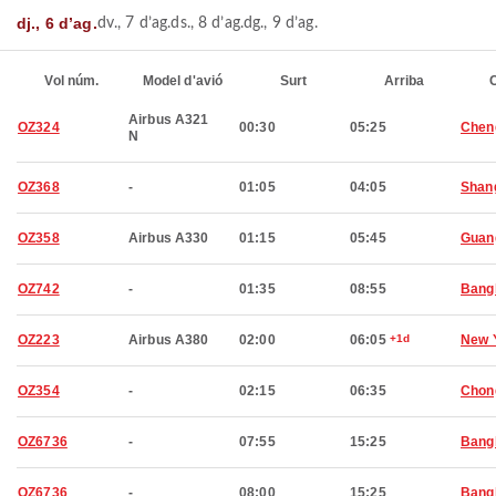
dj., 6 d’ag.
dv., 7 d’ag.
ds., 8 d’ag.
dg., 9 d’ag.
Vol núm.
Model d'avió
Surt
Arriba
C
Airbus A321
OZ324
00:30
05:25
Chen
N
OZ368
-
01:05
04:05
Shan
OZ358
Airbus A330
01:15
05:45
Guan
OZ742
-
01:35
08:55
Bang
OZ223
Airbus A380
02:00
06:05
+1d
New 
OZ354
-
02:15
06:35
Chon
OZ6736
-
07:55
15:25
Bang
OZ6736
-
08:00
15:25
Bang