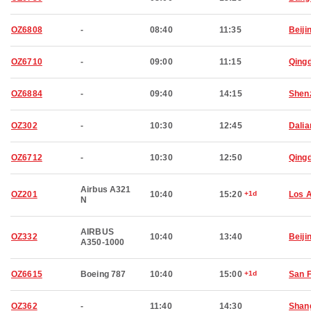
OZ6808
-
08:40
11:35
Beiji
OZ6710
-
09:00
11:15
Qing
OZ6884
-
09:40
14:15
Shen
OZ302
-
10:30
12:45
Dalia
OZ6712
-
10:30
12:50
Qing
Airbus A321
OZ201
10:40
15:20
+1d
Los 
N
AIRBUS
OZ332
10:40
13:40
Beiji
A350-1000
OZ6615
Boeing 787
10:40
15:00
+1d
San 
OZ362
-
11:40
14:30
Shan