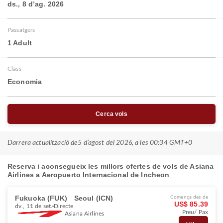
ds., 8 d’ag. 2026
Passatgers
1 Adult
Class
Economia
Cerca vols
Darrera actualització de
5 d’agost del 2026, a les 00:34 GMT+0
Reserva i aconsegueix les millors ofertes de vols de Asiana
Airlines a Aeropuerto Internacional de Incheon
Fukuoka (FUK)
Seoul (ICN)
Comença des de
US$ 85.39
dv., 11 de set.
Directe
Preu/ Pax
Asiana Airlines