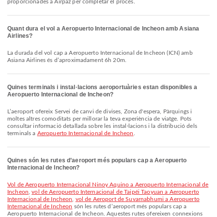
proporcionades a Airpaz per completar el procés.
Quant dura el vol a Aeropuerto Internacional de Incheon amb Asiana
Airlines?
La durada del vol cap a Aeropuerto Internacional de Incheon (ICN) amb
Asiana Airlines és d’aproximadament 6h 20m.
Quines terminals i instal·lacions aeroportuàries estan disponibles a
Aeropuerto Internacional de Incheon?
L’aeroport ofereix Servei de canvi de divises, Zona d'espera, Pàrquings i
moltes altres comoditats per millorar la teva experiència de viatge. Pots
consultar informació detallada sobre les instal·lacions i la distribució dels
terminals a
Aeropuerto Internacional de Incheon
.
Quines són les rutes d’aeroport més populars cap a Aeropuerto
Internacional de Incheon?
vol de Aeropuerto Internacional Ninoy Aquino a Aeropuerto Internacional de
Incheon
,
vol de Aeropuerto Internacional de Taipéi Taoyuan a Aeropuerto
Internacional de Incheon
,
vol de Aeroport de Suvarnabhumi a Aeropuerto
Internacional de Incheon
són les rutes d’aeroport més populars cap a
Aeropuerto Internacional de Incheon. Aquestes rutes ofereixen connexions