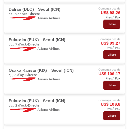
Dalian (DLC)
Seoul (ICN)
Comença des de
US$ 98.26
dt., 8 de set.
Directe
Preu/ Pax
Asiana Airlines
Llibre
Fukuoka (FUK)
Seoul (ICN)
Comença des de
US$ 99.27
dc., 7 d’oct.
Directe
Preu/ Pax
Asiana Airlines
Llibre
Osaka Kansai (KIX)
Seoul (ICN)
Comença des de
US$ 106.17
dj., 6 d’ag.
Directe
Preu/ Pax
Asiana Airlines
Llibre
Fukuoka (FUK)
Seoul (ICN)
Comença des de
US$ 106.8
dv., 2 d’oct.
Directe
Preu/ Pax
Asiana Airlines
Llibre