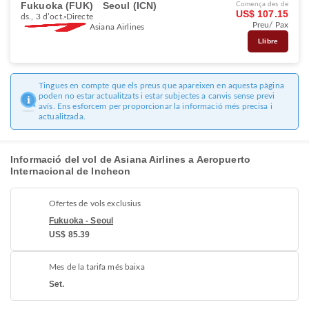
Fukuoka (FUK)
Seoul (ICN)
Comença des de
US$ 107.15
ds., 3 d’oct.
Directe
Preu/ Pax
Asiana Airlines
Llibre
Tingues en compte que els preus que apareixen en aquesta pàgina
poden no estar actualitzats i estar subjectes a canvis sense previ
avís. Ens esforcem per proporcionar la informació més precisa i
actualitzada.
Informació del vol de Asiana Airlines a Aeropuerto
Internacional de Incheon
Ofertes de vols exclusius
Fukuoka - Seoul
US$ 85.39
Mes de la tarifa més baixa
Set.