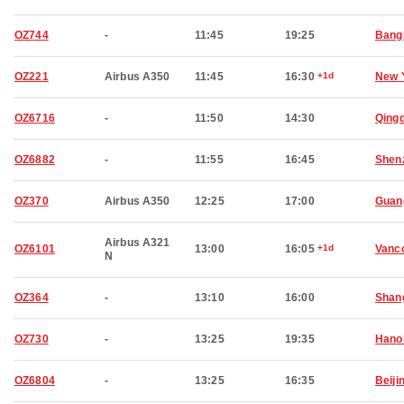
OZ744
-
11:45
19:25
Bang
OZ221
Airbus A350
11:45
16:30
+1d
New 
OZ6716
-
11:50
14:30
Qing
OZ6882
-
11:55
16:45
Shen
OZ370
Airbus A350
12:25
17:00
Guan
Airbus A321
OZ6101
13:00
16:05
+1d
Vanc
N
OZ364
-
13:10
16:00
Shan
OZ730
-
13:25
19:35
Hano
OZ6804
-
13:25
16:35
Beiji