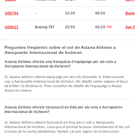
OZ6764
-
23:30
06:55
Bang
OZ6621
Boeing 787
23:55
04:20
+1d
San 
Preguntes freqüents sobre el vol de Asiana Airlines a
Aeropuerto Internacional de Incheon
Asiana Airlines ofereix una franquícia d'equipatge per als vols a
Aeropuerto Internacional de Incheon?
Sí, Asiana Airlines ofereix equipatge per als vols Domèstic & Internacional
cap a Aeropuerto Internacional de Incheon. Els detalls varien segons el tipus
de bitllet i la destinació. Pots consultar els detalls de l’equipatge a Airpaz
durant la reserva.
Asiana Airlines ofereix facturació en línia per als vols a Aeropuerto
Internacional de Incheon?
Sí, Asiana Airlines ofereix facturació en línia per a vols a Aeropuerto
Internacional de Incheon, cosa que et permet facturar còmodament el teu vol
a través de la nostra plataforma. Només cal que seguiu les instruccions