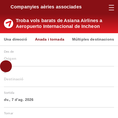
Companyies aèries associades
Troba vols barats de Asiana Airlines a
Aeropuerto Internacional de Incheon
Una direcció
Anada i tornada
Múltiples destinacions
Des de
Origen
A
Destinació
Sortida
dv., 7 d’ag. 2026
Tornar