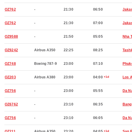
OZ762
-
21:30
06:50
Jaka
OZ762
-
21:30
07:00
Jaka
OZ9588
-
21:50
05:05
Nha 
OZ9242
Airbus A350
22:25
08:25
Tash
OZ748
Boeing 787-9
23:00
07:10
Phuk
OZ203
Airbus A380
23:00
04:00
+1d
Los 
OZ756
-
23:00
05:55
Da N
OZ6762
-
23:10
06:35
Bang
OZ756
-
23:10
06:05
Da N
OZ211
Airbus A350
23:20
04:05
+1d
San 