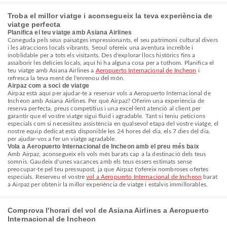
Troba el millor viatge i aconsegueix la teva experiència de
viatge perfecta
Planifica el teu viatge amb Asiana Airlines
Coneguda pels seus paisatges impressionants, el seu patrimoni cultural divers
i les atraccions locals vibrants, Seoul ofereix una aventura increïble i
inoblidable per a tots els visitants. Des d'explorar llocs històrics fins a
assaborir les delícies locals, aquí hi ha alguna cosa per a tothom. Planifica el
teu viatge amb Asiana Airlines a
Aeropuerto Internacional de Incheon
i
refresca la teva ment de l'enrenou del món.
Airpaz com a soci de viatge
Airpaz està aquí per ajudar-te a reservar vols a Aeropuerto Internacional de
Incheon amb Asiana Airlines. Per què Airpaz? Oferim una experiència de
reserva perfecta, preus competitius i una excel·lent atenció al client per
garantir que el vostre viatge sigui fluid i agradable. Tant si teniu peticions
especials com si necessiteu assistència en qualsevol etapa del vostre viatge, el
nostre equip dedicat està disponible les 24 hores del dia, els 7 dies del dia,
per ajudar-vos a fer un viatge agradable.
Vola a Aeropuerto Internacional de Incheon amb el preu més baix
Amb Airpaz, aconsegueix els vols més barats cap a la destinació dels teus
somnis. Gaudeix d'unes vacances amb els teus éssers estimats sense
preocupar-te pel teu pressupost, ja que Airpaz t'ofereix nombroses ofertes
especials. Reserveu el vostre
vol a Aeropuerto Internacional de Incheon
barat
a Airpaz per obtenir la millor experiència de viatge i estalvis immillorables.
Comprova l'horari del vol de Asiana Airlines a Aeropuerto
Internacional de Incheon