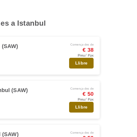
nes a Istanbul
l (SAW)
Comença des de
€ 38
Preu/ Pax
Llibre
nbul (SAW)
Comença des de
€ 50
Preu/ Pax
Llibre
l (SAW)
Comença des de