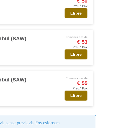
€ 50
Preu/ Pax
Llibre
nbul (SAW)
Comença des de
€ 53
Preu/ Pax
Llibre
nbul (SAW)
Comença des de
€ 55
Preu/ Pax
Llibre
vis sense previ avís. Ens esforcem