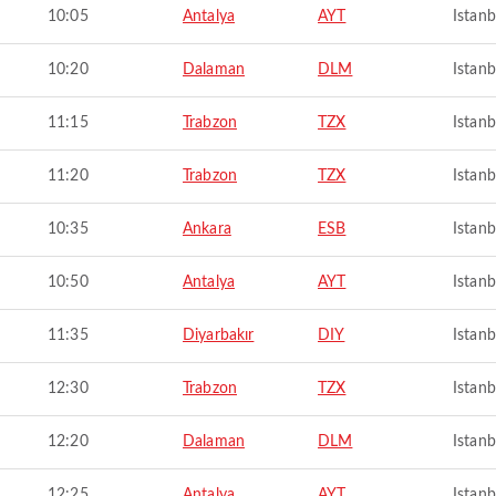
10:05
Antalya
AYT
Istanb
10:20
Dalaman
DLM
Istanb
11:15
Trabzon
TZX
Istanb
11:20
Trabzon
TZX
Istanb
10:35
Ankara
ESB
Istanb
10:50
Antalya
AYT
Istanb
11:35
Diyarbakır
DIY
Istanb
12:30
Trabzon
TZX
Istanb
12:20
Dalaman
DLM
Istanb
12:25
Antalya
AYT
Istanb