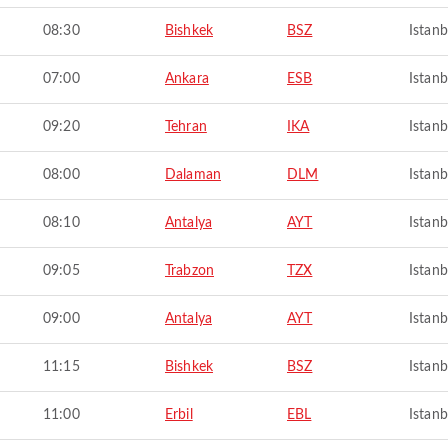
08:30
Bishkek
BSZ
Istanb
07:00
Ankara
ESB
Istanb
09:20
Tehran
IKA
Istanb
08:00
Dalaman
DLM
Istanb
08:10
Antalya
AYT
Istanb
09:05
Trabzon
TZX
Istanb
09:00
Antalya
AYT
Istanb
11:15
Bishkek
BSZ
Istanb
11:00
Erbil
EBL
Istanb