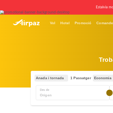
Estalvia mo
Vol
Hotel
Promoció
Comande
Trob
Anada i tornada
1 Passatger
Economia
Des de