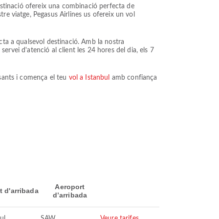
destinació ofereix una combinació perfecta de
re viatge, Pegasus Airlines us ofereix un vol
cta a qualsevol destinació. Amb la nostra
servei d'atenció al client les 24 hores del dia, els 7
ssants i comença el teu
vol a Istanbul
amb confiança
Aeroport
t d'arribada
d’arribada
ul
SAW
Veure tarifes