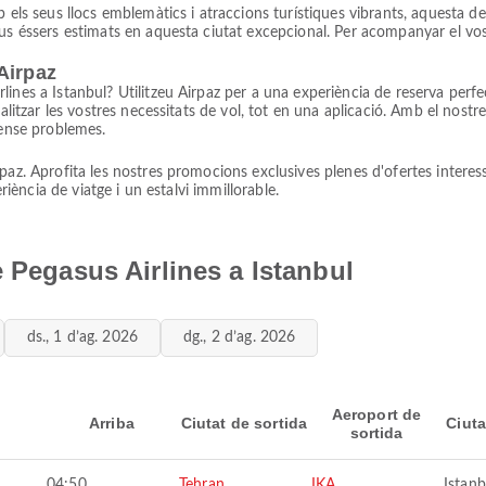
b els seus llocs emblemàtics i atraccions turístiques vibrants, aquesta 
us éssers estimats en aquesta ciutat excepcional. Per acompanyar el vost
Airpaz
ines a Istanbul? Utilitzeu Airpaz per a una experiència de reserva perfe
litzar les vostres necessitats de vol, tot en una aplicació. Amb el nostre 
sense problemes.
paz. Aprofita les nostres promocions exclusives plenes d'ofertes intere
eriència de viatge i un estalvi immillorable.
 Pegasus Airlines a Istanbul
ds., 1 d’ag. 2026
dg., 2 d’ag. 2026
Aeroport de
Arriba
Ciutat de sortida
Ciuta
sortida
04:50
Tehran
IKA
Istanb