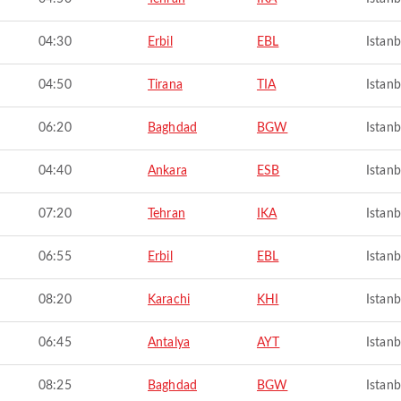
04:30
Erbil
EBL
Istanb
04:50
Tirana
TIA
Istanb
06:20
Baghdad
BGW
Istanb
04:40
Ankara
ESB
Istanb
07:20
Tehran
IKA
Istanb
06:55
Erbil
EBL
Istanb
08:20
Karachi
KHI
Istanb
06:45
Antalya
AYT
Istanb
08:25
Baghdad
BGW
Istanb