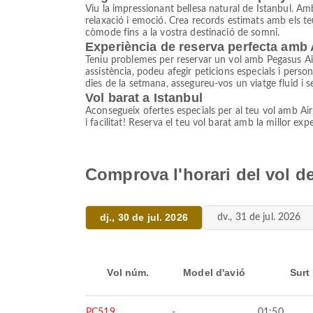
Viu la impressionant bellesa natural de Istanbul. Am
relaxació i emoció. Crea records estimats amb els te
còmode fins a la vostra destinació de somni.
Experiència de reserva perfecta amb 
Teniu problemes per reservar un vol amb Pegasus Airl
assistència, podeu afegir peticions especials i persona
dies de la setmana, assegureu-vos un viatge fluid i 
Vol barat a Istanbul
Aconsegueix ofertes especials per al teu vol amb Air
i facilitat! Reserva el teu vol barat amb la millor exp
Comprova l'horari del vol de
dj., 30 de jul. 2026
dv., 31 de jul. 2026
Vol núm.
Model d'avió
Surt
PC519
-
01:50