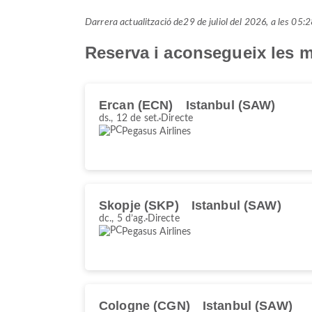
Darrera actualització de
29 de juliol del 2026, a les 0
Reserva i aconsegueix les mi
Ercan (ECN)
Istanbul (SAW)
ds., 12 de set.
Directe
Pegasus Airlines
Skopje (SKP)
Istanbul (SAW)
dc., 5 d’ag.
Directe
Pegasus Airlines
Cologne (CGN)
Istanbul (SAW)