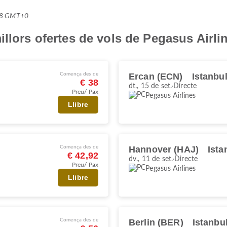
5:28 GMT+0
llors ofertes de vols de Pegasus Airli
Comença des de
Ercan (ECN)
Istanbu
€ 38
dt., 15 de set.
Directe
Preu/ Pax
Pegasus Airlines
Llibre
Comença des de
Hannover (HAJ)
Ista
€ 42,92
dv., 11 de set.
Directe
Preu/ Pax
Pegasus Airlines
Llibre
Comença des de
Berlin (BER)
Istanbu