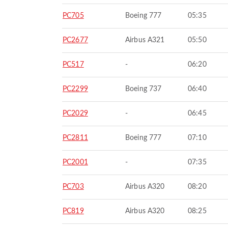
PC705
Boeing 777
05:35
PC2677
Airbus A321
05:50
PC517
-
06:20
PC2299
Boeing 737
06:40
PC2029
-
06:45
PC2811
Boeing 777
07:10
PC2001
-
07:35
PC703
Airbus A320
08:20
PC819
Airbus A320
08:25