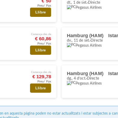
€ 50
dt., 1 de set.
Directe
Preu/ Pax
Pegasus Airlines
Llibre
Comença des de
Hamburg (HAM)
Ista
€ 60,86
dv., 11 de set.
Directe
Preu/ Pax
Pegasus Airlines
Llibre
Comença des de
Hamburg (HAM)
Ista
€ 129,78
dg., 4 d’oct.
Directe
Preu/ Pax
Pegasus Airlines
Llibre
 en aquesta pàgina poden no estar actualitzats i estar subjectes a can