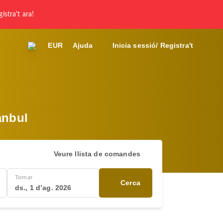
gistra't ara!
EUR
Ajuda
Inicia sessió/ Registra't
anbul
Veure llista de comandes
Tornar
Cerca
ds., 1 d’ag. 2026