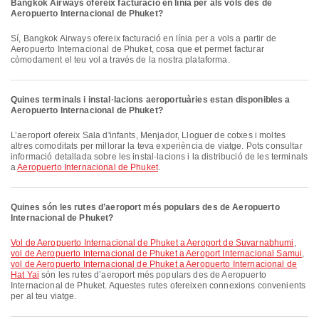
Bangkok Airways ofereix facturació en línia per als vols des de
Aeropuerto Internacional de Phuket?
Sí, Bangkok Airways ofereix facturació en línia per a vols a partir de
Aeropuerto Internacional de Phuket, cosa que et permet facturar
còmodament el teu vol a través de la nostra plataforma.
Quines terminals i instal·lacions aeroportuàries estan disponibles a
Aeropuerto Internacional de Phuket?
L’aeroport ofereix Sala d'infants, Menjador, Lloguer de cotxes i moltes
altres comoditats per millorar la teva experiència de viatge. Pots consultar
informació detallada sobre les instal·lacions i la distribució de les terminals
a
Aeropuerto Internacional de Phuket
.
Quines són les rutes d’aeroport més populars des de Aeropuerto
Internacional de Phuket?
vol de Aeropuerto Internacional de Phuket a Aeroport de Suvarnabhumi
,
vol de Aeropuerto Internacional de Phuket a Aeroport Internacional Samui
,
vol de Aeropuerto Internacional de Phuket a Aeropuerto Internacional de
Hat Yai
són les rutes d’aeroport més populars des de Aeropuerto
Internacional de Phuket. Aquestes rutes ofereixen connexions convenients
per al teu viatge.