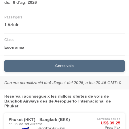
ds., 8 d’ag. 2026
Passatgers
1 Adult
Class
Economia
Cerca vols
Darrera actualització de
4 d’agost del 2026, a les 20:46 GMT+0
Reserva i aconsegueix les millors ofertes de vols de
Bangkok Airways des de Aeropuerto Internacional de
Phuket
Phuket (HKT)
Bangkok (BKK)
Comença des de
US$ 39.25
dt., 29 de set.
Directe
Preu/ Pax
Bangkok Airways