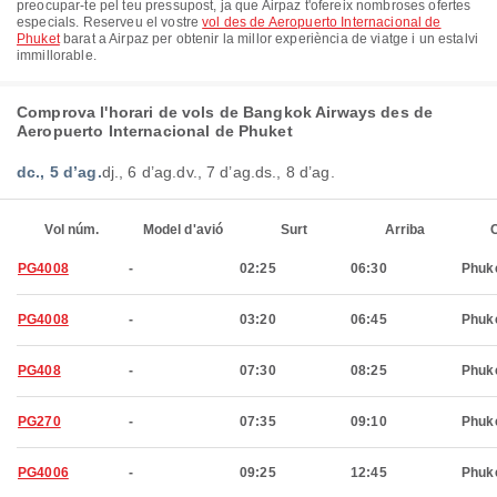
preocupar-te pel teu pressupost, ja que Airpaz t'ofereix nombroses ofertes
especials. Reserveu el vostre
vol des de Aeropuerto Internacional de
Phuket
barat a Airpaz per obtenir la millor experiència de viatge i un estalvi
immillorable.
Comprova l'horari de vols de Bangkok Airways des de
Aeropuerto Internacional de Phuket
dc., 5 d’ag.
dj., 6 d’ag.
dv., 7 d’ag.
ds., 8 d’ag.
Vol núm.
Model d'avió
Surt
Arriba
C
PG4008
-
02:25
06:30
Phuk
PG4008
-
03:20
06:45
Phuk
PG408
-
07:30
08:25
Phuk
PG270
-
07:35
09:10
Phuk
PG4006
-
09:25
12:45
Phuk