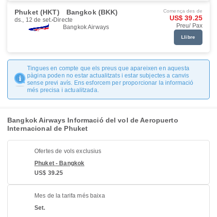
Phuket (HKT)
Bangkok (BKK)
Comença des de
US$ 39.25
ds., 12 de set.
Directe
Preu/ Pax
Bangkok Airways
Llibre
Tingues en compte que els preus que apareixen en aquesta
pàgina poden no estar actualitzats i estar subjectes a canvis
sense previ avís. Ens esforcem per proporcionar la informació
més precisa i actualitzada.
Bangkok Airways Informació del vol de Aeropuerto
Internacional de Phuket
Ofertes de vols exclusius
Phuket - Bangkok
US$ 39.25
Mes de la tarifa més baixa
Set.