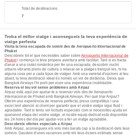
Total de destinacions
7
Troba el millor viatge i aconsegueix la teva experiència de
viatge perfecta
Visita la teva escapada de somni des de Aeropuerto Internacional de
Phuket
Descobreix tot el que necessites saber sobre
Aeropuerto Internacional de
Phuket
i comença la teva propera aventura amb facilitat. Tant si es tracta
d'anar a una ciutat romàntica per fer una escapada, descobrir nuclis
urbans vibrants plens de cultura o relaxar-se a platges tranquil·les, hi ha
alguna cosa per a cada tipus de viatger. Amb una varietat d'opcions al teu
abast, la teva destinació ideal és només un vol de distància. Deixa que
Bangkok Airways t'hi porti per viure una experiència inoblidable.
Reserva el teu vol sense problemes amb Airpaz
Airpaz està aquí per ajudar-te a reservar vols des de Aeropuerto
Internacional de Phuket amb Bangkok Airways. Per què triar Airpaz?
Oferim una experiència de reserva perfecta, preus competitius i una
excel·lent atenció al client per garantir que el vostre viatge sigui fluid i
agradable. Tant si teniu sol·licituds especials com si necessiteu ajuda en
qualsevol etapa del vostre viatge, el nostre equip dedicat està disponible
les 24 hores del dia per ajudar-vos a fer un viatge agradable.
Descobreix ofertes especials a Airpaz
Amb Airpaz, aconsegueix els vols més barats cap a la destinació dels teus
somnis. Gaudeix d'unes vacances amb els teus éssers estimats sense