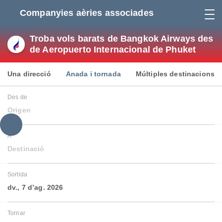
Companyies aèries associades
Troba vols barats de Bangkok Airways des
de Aeropuerto Internacional de Phuket
Una direcció
Anada i tornada
Múltiples destinacions
Des de
Origen
A
Destinació
Sortida
dv., 7 d’ag. 2026
Tornar