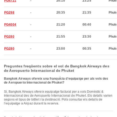
PG4721
-
20:10
23:25
Phuk
PG298
-
20:35
21:35
Phuk
PG4004
-
21:20
00:40
Phuk
PG280
-
21:55
23:30
Phuk
PG280
-
23:00
00:35
Phuk
Preguntes freqüents sobre el vol de Bangkok Airways des
de Aeropuerto Internacional de Phuket
Bangkok Airways ofereix una franquícia d'equipatge per als vols des
de Aeropuerto Internacional de Phuket?
Sí, Bangkok Airways ofereix equipatge facturat per a vols Domèstic &
Internacional des de Aeropuerto Internacional de Phuket. Els detalls varien
segons el tipus de bitllet i la destinació. Pots consultar els detalls de
l’equipatge a Airpaz durant la reserva.