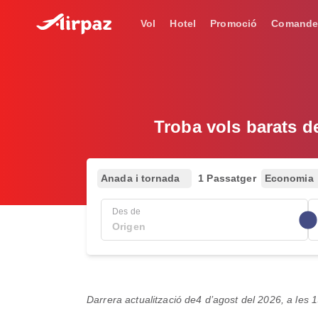
Vol
Hotel
Promoció
Comande
Troba vols barats d
Anada i tornada
1 Passatger
Economia
Des de
Darrera actualització de
4 d’agost del 2026, a les