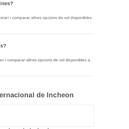
lines?
es?
ternacional de Incheon