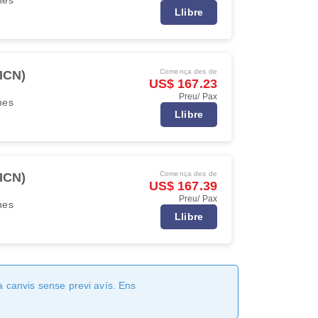
Llibre
Comença des de
(ICN)
US$ 167.23
Preu/ Pax
ines
Llibre
Comença des de
(ICN)
US$ 167.39
Preu/ Pax
ines
Llibre
a canvis sense previ avís. Ens