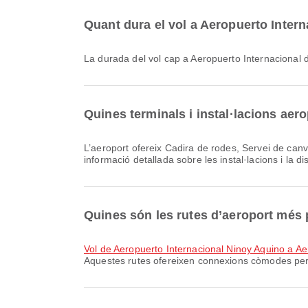
Quant dura el vol a Aeropuerto Inter
La durada del vol cap a Aeropuerto Internacional
Quines terminals i instal·lacions aer
L’aeroport ofereix Cadira de rodes, Servei de canvi de divises, Sala d'infants i moltes altres comoditats per millorar la teva experiència de viatge. Pots consultar
informació detallada sobre les instal·lacions i la di
Quines són les rutes d’aeroport més 
vol de Aeropuerto Internacional Ninoy Aquino a A
Aquestes rutes ofereixen connexions còmodes per 