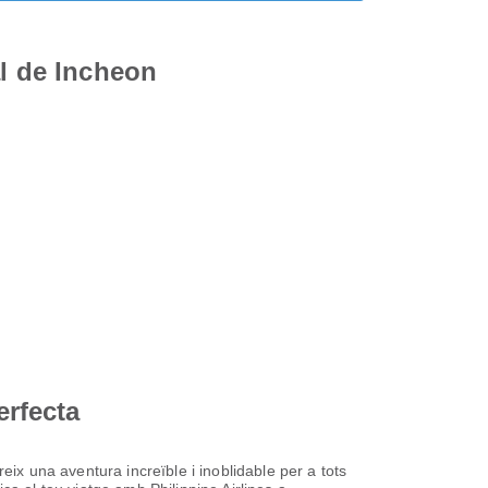
al de Incheon
erfecta
eix una aventura increïble i inoblidable per a tots