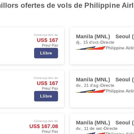
llors ofertes de vols de Philippine Air
Comença des de
Manila (MNL)
Seoul 
US$ 167
dj., 15 d’oct.
Directe
Preu/ Pax
Philippine Airl
Llibre
Comença des de
Manila (MNL)
Seoul 
US$ 167
dv., 21 d’ag.
Directe
Preu/ Pax
Philippine Airl
Llibre
Comença des de
Manila (MNL)
Seoul 
US$ 167.08
dv., 11 de set.
Directe
Preu/ Pax
Philippine Airl