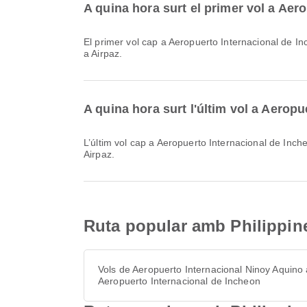
A quina hora surt el primer vol a Aer
El primer vol cap a Aeropuerto Internacional de Incheon amb Philippine Airlines surt a les 00:50. Pots consultar aquest horari i comparar altres opcions de vol disponibles
a Airpaz.
A quina hora surt l'últim vol a Aerop
L’últim vol cap a Aeropuerto Internacional de Incheon amb Philippine Airlines surt a les 14:15. Pots consultar aquest horari i comparar altres opcions de vol disponibles a
Airpaz.
Ruta popular amb Philippine
Vols de Aeropuerto Internacional Ninoy Aquino 
Aeropuerto Internacional de Incheon