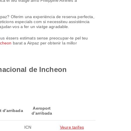
fica el teu viatge amb Philippine Airlines a
irpaz? Oferim una experiència de reserva perfecta,
 peticions especials com si necessiteu assistència
 ajudar-vos a fer un viatge agradable.
eus éssers estimats sense preocupar-te pel teu
ncheon
barat a Airpaz per obtenir la millor
rnacional de Incheon
Aeroport
t d'arribada
d’arribada
ICN
Veure tarifes