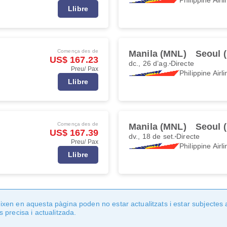
Llibre
Comença des de
Manila (MNL)
Seoul 
US$ 167.23
dc., 26 d’ag.
Directe
Preu/ Pax
Philippine Airl
Llibre
Comença des de
Manila (MNL)
Seoul 
US$ 167.39
dv., 18 de set.
Directe
Preu/ Pax
Philippine Airl
Llibre
en en aquesta pàgina poden no estar actualitzats i estar subjectes 
 precisa i actualitzada.