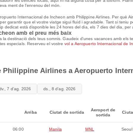
assaborir les delícies locals, aquí hi ha alguna cosa per a tothom. Plani
 teva ment de l'enrenou del món.
eropuerto Internacional de Incheon amb Philippine Airlines. Per què A
 per garantir que el vostre viatge sigui fluid i agradable. Tant si teniu
ip dedicat està disponible les 24 hores del dia, els 7 dies del dia, per
ncheon amb el preu més baix
a la destinació dels teus somnis. Gaudeix d'unes vacances amb els t
rtes especials. Reserveu el vostre
vol a Aeropuerto Internacional de I
e Philippine Airlines a Aeropuerto Inte
dv., 7 d’ag. 2026
ds., 8 d’ag. 2026
Aeroport de
Arriba
Ciutat de sortida
Ciuta
sortida
06:00
Manila
MNL
Seoul