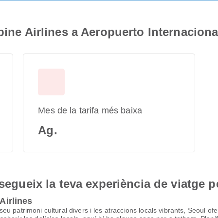
pine Airlines a Aeropuerto Internacion
Mes de la tarifa més baixa
Ag.
nsegueix la teva experiència de viatge p
Airlines
 patrimoni cultural divers i les atraccions locals vibrants, Seoul ofer