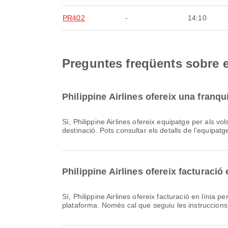
PR402
-
14:10
Preguntes freqüents sobre e
Philippine Airlines ofereix una franq
Sí, Philippine Airlines ofereix equipatge per als vols Domèstic & Internacional cap a Aeropuerto Internacional de Incheon. Els detalls varien segons el tipus de bitllet i la
destinació. Pots consultar els detalls de l’equipatg
Philippine Airlines ofereix facturació
Sí, Philippine Airlines ofereix facturació en línia per a vols a Aeropuerto Internacional de Incheon, cosa que et permet facturar còmodament el teu vol a través de la nostra
plataforma. Només cal que seguiu les instruccions