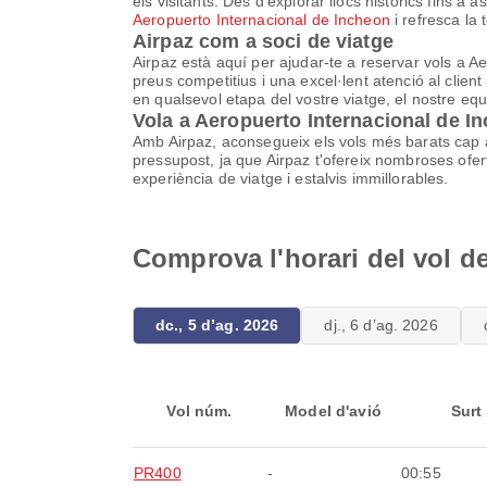
els visitants. Des d'explorar llocs històrics fins a 
Aeropuerto Internacional de Incheon
i refresca la
Airpaz com a soci de viatge
Airpaz està aquí per ajudar-te a reservar vols a A
preus competitius i una excel·lent atenció al client
en qualsevol etapa del vostre viatge, el nostre equ
Vola a Aeropuerto Internacional de I
Amb Airpaz, aconsegueix els vols més barats cap 
pressupost, ja que Airpaz t'ofereix nombroses ofe
experiència de viatge i estalvis immillorables.
Comprova l'horari del vol d
dc., 5 d’ag. 2026
dj., 6 d’ag. 2026
Vol núm.
Model d'avió
Surt
PR400
-
00:55