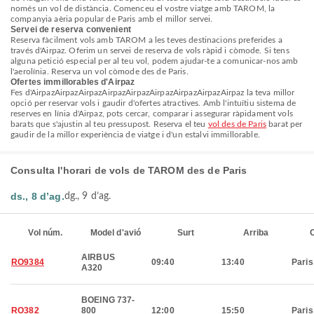
només un vol de distància. Comenceu el vostre viatge amb TAROM, la
companyia aèria popular de Paris amb el millor servei.
Servei de reserva convenient
Reserva fàcilment vols amb TAROM a les teves destinacions preferides a
través d'Airpaz. Oferim un servei de reserva de vols ràpid i còmode. Si tens
alguna petició especial per al teu vol, podem ajudar-te a comunicar-nos amb
l'aerolínia. Reserva un vol còmode des de Paris.
Ofertes immillorables d'Airpaz
Fes d'AirpazAirpazAirpazAirpazAirpazAirpazAirpazAirpazAirpaz la teva millor
opció per reservar vols i gaudir d'ofertes atractives. Amb l'intuïtiu sistema de
reserves en línia d'Airpaz, pots cercar, comparar i assegurar ràpidament vols
barats que s'ajustin al teu pressupost. Reserva el teu
vol des de Paris
barat per
gaudir de la millor experiència de viatge i d'un estalvi immillorable.
Consulta l'horari de vols de TAROM des de Paris
ds., 8 d’ag.
dg., 9 d’ag.
Vol núm.
Model d'avió
Surt
Arriba
C
AIRBUS
RO9384
09:40
13:40
Paris
A320
BOEING 737-
RO382
800
12:00
15:50
Paris