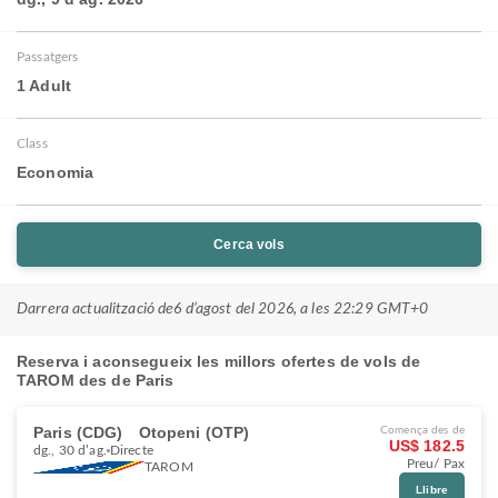
Passatgers
1 Adult
Class
Economia
Cerca vols
Darrera actualització de
6 d’agost del 2026, a les 22:29 GMT+0
Reserva i aconsegueix les millors ofertes de vols de
TAROM des de Paris
Paris (CDG)
Otopeni (OTP)
Comença des de
US$ 182.5
dg., 30 d’ag.
Directe
Preu/ Pax
TAROM
Llibre