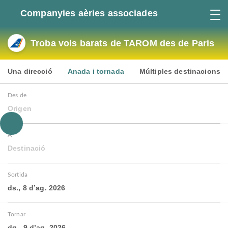
Companyies aèries associades
Troba vols barats de TAROM des de Paris
Una direcció
Anada i tornada
Múltiples destinacions
Des de
Origen
A
Destinació
Sortida
ds., 8 d’ag. 2026
Tornar
dg., 9 d’ag. 2026