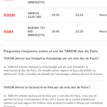
(WINGLETS)
AIRBUS
RO9386
19:35
23:25
Paris
A220-300
BOEING 737-
RO384
800
19:45
23:35
Paris
(WINGLETS)
Preguntes freqüents sobre el vol de TAROM des de Paris
TAROM ofereix una franquícia d'equipatge per als vols des de Paris?
Sí, TAROM ofereix franquícia d’equipatge per als vols Domèstic &
Internacional des de Paris. Els detalls varien segons el tipus de bitllet i la
destinació. Pots consultar els detalls de l’equipatge a Airpaz durant la reserva.
TAROM ofereix la facturació en línia per als vols des de Paris?
Sí, TAROM ofereix facturació en línia per a vols des de Paris, cosa que et
permet facturar còmodament el teu vol a través de la nostra plataforma.
Només cal que seguiu les instruccions proporcionades a Airpaz per completar
el procés.