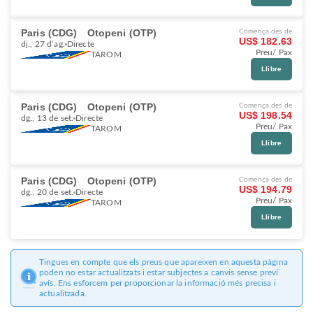
Paris (CDG)
Otopeni (OTP)
Comença des de
US$ 182.63
dj., 27 d’ag.
Directe
Preu/ Pax
TAROM
Llibre
Paris (CDG)
Otopeni (OTP)
Comença des de
US$ 198.54
dg., 13 de set.
Directe
Preu/ Pax
TAROM
Llibre
Paris (CDG)
Otopeni (OTP)
Comença des de
US$ 194.79
dg., 20 de set.
Directe
Preu/ Pax
TAROM
Llibre
Tingues en compte que els preus que apareixen en aquesta pàgina
poden no estar actualitzats i estar subjectes a canvis sense previ
avís. Ens esforcem per proporcionar la informació més precisa i
actualitzada.