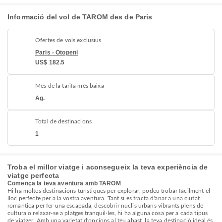
Informació del vol de TAROM des de Paris
Ofertes de vols exclusius
Paris - Otopeni
US$ 182.5
Mes de la tarifa més baixa
Ag.
Total de destinacions
1
Troba el millor viatge i aconsegueix la teva experiència de
viatge perfecta
Comença la teva aventura amb TAROM
Hi ha moltes destinacions turístiques per explorar, podeu trobar fàcilment el
lloc perfecte per a la vostra aventura. Tant si es tracta d'anar a una ciutat
romàntica per fer una escapada, descobrir nuclis urbans vibrants plens de
cultura o relaxar-se a platges tranquil·les, hi ha alguna cosa per a cada tipus
de viatger. Amb una varietat d'opcions al teu abast, la teva destinació ideal és