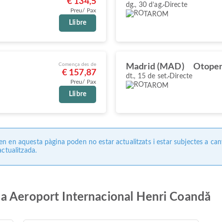
€ 134,5
dg., 30 d’ag.
Directe
Preu/ Pax
TAROM
Llibre
Comença des de
Madrid (MAD)
Otopen
€ 157,87
dt., 15 de set.
Directe
Preu/ Pax
TAROM
Llibre
 en aquesta pàgina poden no estar actualitzats i estar subjectes a can
ctualitzada.
a Aeroport Internacional Henri Coandă