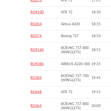
RO276
ATR 72
17:05
RO9100
ATR 72
18:30
RO264
Airbus A320
18:35
RO374
Boeing 737
18:50
BOEING 737-800
RO9160
18:55
(WINGLETS)
RO9386
AIRBUS A220-300
19:35
BOEING 737-700
RO384
19:45
(WINGLETS)
RO648
ATR 72
19:55
BOEING 737-800
RO364
20:00
(WINGLETS)