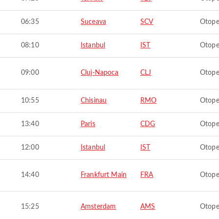
06:35
Suceava
SCV
Otope
08:10
Istanbul
IST
Otope
09:00
Cluj-Napoca
CLJ
Otope
10:55
Chisinau
RMO
Otope
13:40
Paris
CDG
Otope
12:00
Istanbul
IST
Otope
14:40
Frankfurt Main
FRA
Otope
15:25
Amsterdam
AMS
Otope