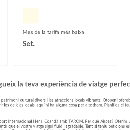
Mes de la tarifa més baixa
Set.
egueix la teva experiència de viatge perfe
atrimoni cultural divers i les atraccions locals vibrants, Otopeni ofereix
borir les delícies locals, aquí hi ha alguna cosa per a tothom. Planifica e
.
eroport Internacional Henri Coandă amb TAROM. Per què Airpaz? Oferim u
antir que el vostre viatge sigui fluid i agradable. Tant si teniu peticions 