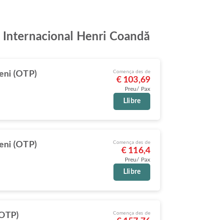
t Internacional Henri Coandă
Comença des de
eni (OTP)
€ 103,69
Preu/ Pax
Llibre
Comença des de
eni (OTP)
€ 116,4
Preu/ Pax
Llibre
Comença des de
(OTP)