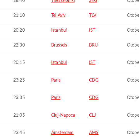
18:40
Thessaloniki
SKG
Otope
21:10
Tel Aviv
TLV
Otope
20:20
Istanbul
IST
Otope
22:30
Brussels
BRU
Otope
20:15
Istanbul
IST
Otope
23:25
Paris
CDG
Otope
23:35
Paris
CDG
Otope
21:05
Cluj-Napoca
CLJ
Otope
23:45
Amsterdam
AMS
Otope