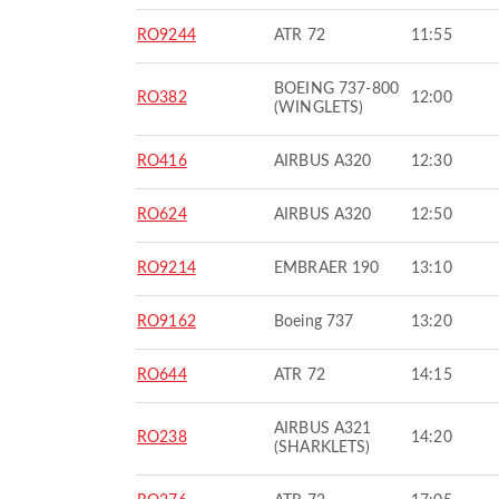
RO9244
ATR 72
11:55
BOEING 737-800
RO382
12:00
(WINGLETS)
RO416
AIRBUS A320
12:30
RO624
AIRBUS A320
12:50
RO9214
EMBRAER 190
13:10
RO9162
Boeing 737
13:20
RO644
ATR 72
14:15
AIRBUS A321
RO238
14:20
(SHARKLETS)