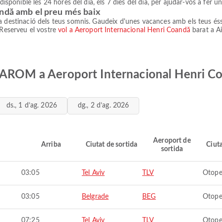
disponible les 24 hores del dia, els 7 dies del dia, per ajudar-vos a fer u
andă amb el preu més baix
a destinació dels teus somnis. Gaudeix d'unes vacances amb els teus és
 Reserveu el vostre
vol a Aeroport Internacional Henri Coandă
barat a Ai
 TAROM a Aeroport Internacional Henri C
ds., 1 d’ag. 2026
dg., 2 d’ag. 2026
Aeroport de
Arriba
Ciutat de sortida
Ciuta
sortida
03:05
Tel Aviv
TLV
Otope
03:05
Belgrade
BEG
Otope
07:25
Tel Aviv
TLV
Otope