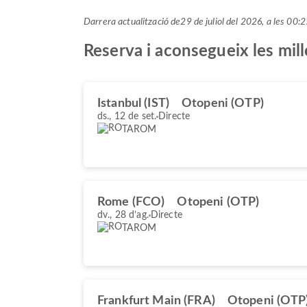
Darrera actualització de
29 de juliol del 2026, a les 0
Reserva i aconsegueix les mi
Istanbul (IST)
Otopeni (OTP)
ds., 12 de set.
Directe
TAROM
Rome (FCO)
Otopeni (OTP)
dv., 28 d’ag.
Directe
TAROM
Frankfurt Main (FRA)
Otopeni (OTP