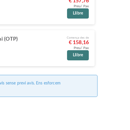
€ 157,76
Preu/ Pax
Llibre
Comença des de
i (OTP)
€ 158,16
Preu/ Pax
Llibre
vis sense previ avís. Ens esforcem