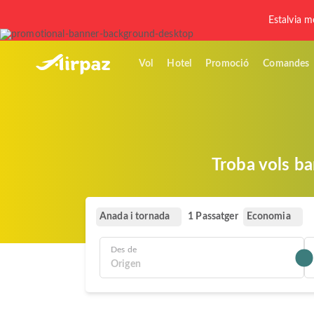
Estalvia m
Vol
Hotel
Promoció
Comandes
Troba vols b
Anada i tornada
Economia
1 Passatger
Des de