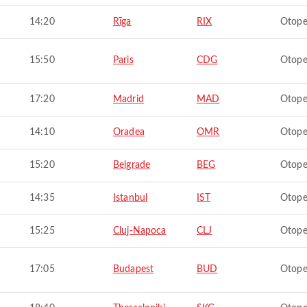
14:20
Rīga
RIX
Otope
15:50
Paris
CDG
Otope
17:20
Madrid
MAD
Otope
14:10
Oradea
OMR
Otope
15:20
Belgrade
BEG
Otope
14:35
Istanbul
IST
Otope
15:25
Cluj-Napoca
CLJ
Otope
17:05
Budapest
BUD
Otope