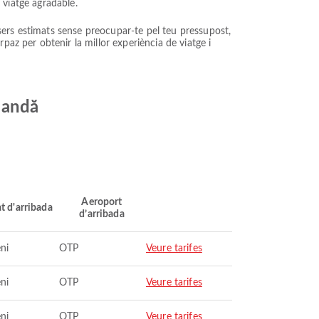
n viatge agradable.
sers estimats sense preocupar-te pel teu pressupost,
rpaz per obtenir la millor experiència de viatge i
oandă
Aeroport
t d'arribada
d’arribada
ni
OTP
Veure tarifes
ni
OTP
Veure tarifes
ni
OTP
Veure tarifes