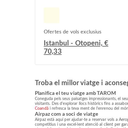
Ofertes de vols exclusius
Istanbul - Otopeni, €
70,33
Troba el millor viatge i acons
Planifica el teu viatge amb TAROM
Coneguda pels seus paisatges impressionants, el seu p
visitants. Des d'explorar llocs històrics fins a assa
Coandă
i refresca la teva ment de l'enrenou del món
Airpaz com a soci de viatge
Airpaz està aquí per ajudar-te a reservar vols a A
competitius i una excel·lent atenció al client per gar