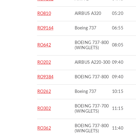
RO810
AIRBUS A320
05:20
RO9164
Boeing 737
06:55
BOEING 737-800
RO642
08:05
(WINGLETS)
RO202
AIRBUS A220-300
09:40
RO9384
BOEING 737-800
09:40
RO262
Boeing 737
10:15
BOEING 737-700
RO302
11:15
(WINGLETS)
BOEING 737-800
RO362
11:40
(WINGLETS)