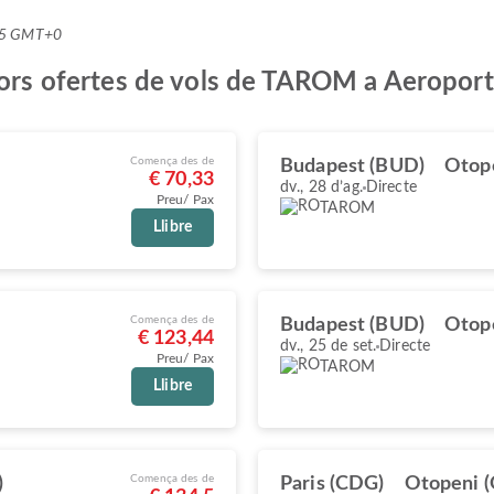
0:25 GMT+0
llors ofertes de vols de TAROM a Aeropor
Comença des de
Budapest (BUD)
Otop
€ 70,33
dv., 28 d’ag.
Directe
Preu/ Pax
TAROM
Llibre
Comença des de
Budapest (BUD)
Otop
€ 123,44
dv., 25 de set.
Directe
Preu/ Pax
TAROM
Llibre
Comença des de
)
Paris (CDG)
Otopeni 