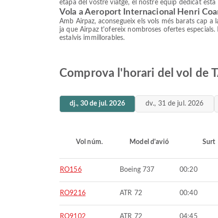
etapa del vostre viatge, el nostre equip dedicat està 
Vola a Aeroport Internacional Henri Co
Amb Airpaz, aconsegueix els vols més barats cap a l
ja que Airpaz t'ofereix nombroses ofertes especials.
estalvis immillorables.
Comprova l'horari del vol de
dj., 30 de jul. 2026
dv., 31 de jul. 2026
Vol núm.
Model d'avió
Surt
RO156
Boeing 737
00:20
RO9216
ATR 72
00:40
RO9102
ATR 72
04:45