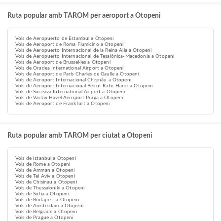
Ruta popular amb TAROM per aeroport a Otopeni
Vols de Aeropuerto de Estambul a Otopeni
Vols de Aeroport de Roma Fiumicino a Otopeni
Vols de Aeropuerto Internacional de la Reina Alia a Otopeni
Vols de Aeropuerto Internacional de Tesalónica-Macedonia a Otopeni
Vols de Aeroport de Brussel·les a Otopeni
Vols de Oradea International Airport a Otopeni
Vols de Aeroport de París Charles de Gaulle a Otopeni
Vols de Aeroport Internacional Chișinău a Otopeni
Vols de Aeroport Internacional Beirut Rafic Hariri a Otopeni
Vols de Suceava International Airport a Otopeni
Vols de Václav Havel Aeroport Praga a Otopeni
Vols de Aeroport de Frankfurt a Otopeni
Ruta popular amb TAROM per ciutat a Otopeni
Vols de Istanbul a Otopeni
Vols de Rome a Otopeni
Vols de Amman a Otopeni
Vols de Tel Aviv a Otopeni
Vols de Chisinau a Otopeni
Vols de Thessaloniki a Otopeni
Vols de Sofia a Otopeni
Vols de Budapest a Otopeni
Vols de Amsterdam a Otopeni
Vols de Belgrade a Otopeni
Vols de Prague a Otopeni