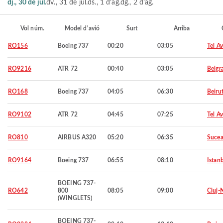
dj., 30 de jul.
dv., 31 de jul.
ds., 1 d’ag.
dg., 2 d’ag.
Vol núm.
Model d'avió
Surt
Arriba
RO156
Boeing 737
00:20
03:05
Tel Av
RO9216
ATR 72
00:40
03:05
Belgr
RO168
Boeing 737
04:05
06:30
Beiru
RO9102
ATR 72
04:45
07:25
Tel Av
RO810
AIRBUS A320
05:20
06:35
Suce
RO9164
Boeing 737
06:55
08:10
Istan
BOEING 737-
RO642
800
08:05
09:00
Cluj-
(WINGLETS)
BOEING 737-