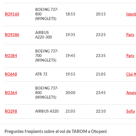
BOEING 737-
RO9160
800
18:55
20:15
Istan
(WINGLETS)
AIRBUS
RO9386
19:35
23:25
Paris
A220-300
BOEING 737-
RO384
700
19:45
23:35
Paris
(WINGLETS)
RO648
ATR 72
19:55
21:05
Cluj-
BOEING 737-
RO364
800
20:00
23:45
Amst
(WINGLETS)
RO298
AIRBUS A320
21:05
22:10
Sofia
Preguntes freqüents sobre el vol de TAROM a Otopeni