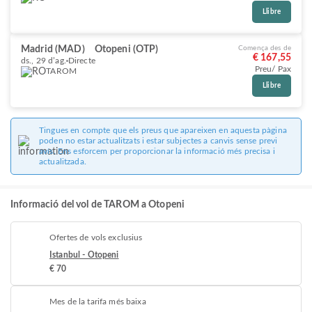
Llibre
Madrid (MAD)
Otopeni (OTP)
Comença des de
€ 167,55
ds., 29 d’ag.
Directe
Preu/ Pax
TAROM
Llibre
Tingues en compte que els preus que apareixen en aquesta pàgina
poden no estar actualitzats i estar subjectes a canvis sense previ
avís. Ens esforcem per proporcionar la informació més precisa i
actualitzada.
Informació del vol de TAROM a Otopeni
Ofertes de vols exclusius
Istanbul - Otopeni
€ 70
Mes de la tarifa més baixa