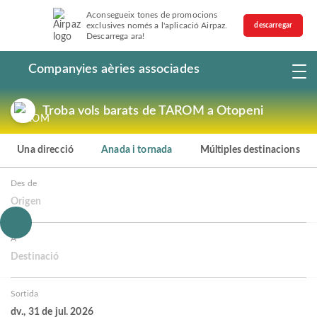
Aconsegueix tones de promocions
exclusives només a l'aplicació Airpaz.
descarregar
Descarrega ara!
Companyies aèries associades
Troba vols barats de TAROM a Otopeni
Una direcció
Anada i tornada
Múltiples destinacions
Des de
Origen
A
Destinació
Sortida
dv., 31 de jul. 2026