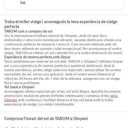
Set.
Troba el millor viatge i aconsegueix la teva experiència de viatge
perfecta
TAROM com a company de vol
Viu la impressionant bellesa natural de Otopeni. Amb els seus llocs
emblemàtics i atraccions turístiques vibrants, aquesta destinació ofereix una
combinació perfecta de relaxació i emoció. Crea records estimats amb els
teus éssers estimats en aquesta ciutat excepcional. Per acompanyar el vostre
viatge, TAROM us ofereix un vol còmode fins a la vostra destinació de somni.
Experiència de reserva perfecta amb Airpaz
Teniu problemes per reservar un vol amb TAROM a Otopeni? Utilitzeu Airpaz
per a una experiència de reserva perfecta a qualsevol destinació. Amb la
nostra assistència, podeu afegir peticions especials i personalitzar les vostres
necessitats de vol, tot en una aplicació. Amb el nostre servei d'atenció al
client les 24 hores del dia, els 7 dies de la setmana, assegureu-vos un viatge
fluid i sense problemes.
Vol barat a Otopeni
Aconsegueix ofertes especials per al teu vol amb Airpaz. Aprofita les nostres
promocions exclusives plenes d'ofertes interessants i comença el teu
vol a
Otopeni
amb confiança i facilitat! Reserva el teu vol barat amb la millor
experiència de viatge i un estalvi immillorable.
Comprova l'horari del vol de TAROM a Otopeni