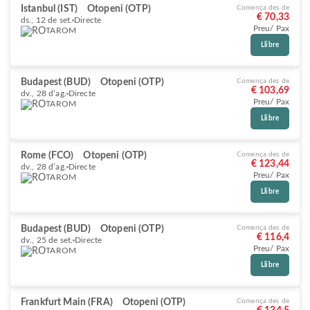
Istanbul (IST)
Otopeni (OTP)
Comença des de
€ 70,33
ds., 12 de set.
Directe
Preu/ Pax
TAROM
Llibre
Budapest (BUD)
Otopeni (OTP)
Comença des de
€ 103,69
dv., 28 d’ag.
Directe
Preu/ Pax
TAROM
Llibre
Rome (FCO)
Otopeni (OTP)
Comença des de
€ 123,44
dv., 28 d’ag.
Directe
Preu/ Pax
TAROM
Llibre
Budapest (BUD)
Otopeni (OTP)
Comença des de
€ 116,4
dv., 25 de set.
Directe
Preu/ Pax
TAROM
Llibre
Frankfurt Main (FRA)
Otopeni (OTP)
Comença des de