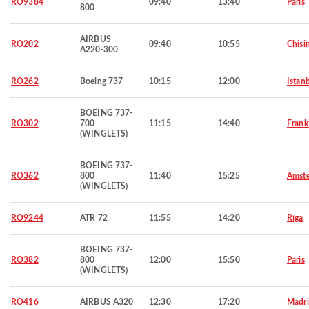
RO9384
09:40
13:40
Paris
800
AIRBUS
RO202
09:40
10:55
Chisi
A220-300
RO262
Boeing 737
10:15
12:00
Istan
BOEING 737-
RO302
700
11:15
14:40
Frank
(WINGLETS)
BOEING 737-
RO362
800
11:40
15:25
Amst
(WINGLETS)
RO9244
ATR 72
11:55
14:20
Rīga
BOEING 737-
RO382
800
12:00
15:50
Paris
(WINGLETS)
RO416
AIRBUS A320
12:30
17:20
Madr