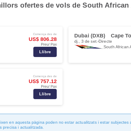
illors ofertes de vols de South Africa
Comença des de
Dubai (DXB)
Cape T
US$ 806.28
dj., 3 de set.
Directe
Preu/ Pax
South African 
Llibre
Comença des de
US$ 757.12
Preu/ Pax
Llibre
en en aquesta pàgina poden no estar actualitzats i estar subjectes 
 precisa i actualitzada.