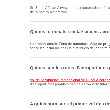
Sí, South African Airways ofereix facturació en línia per a vols a partir de Aeropuerto Internacional de Dubái, cosa que et permet facturar còmodament el teu vol a través
de la nostra plataforma.
Quines terminals i instal·lacions aer
L’aeroport ofereix Zona de fumadors, Sala de pregària, Pàrquings i moltes altres comoditats per millorar la teva experiència de viatge. Pots consultar informació detallada
sobre les instal·lacions i la distribució de les termi
Quines són les rutes d’aeroport més 
vol de Aeropuerto Internacional de Dubái a Aero
d’aeroport més populars des de Aeropuerto Interna
A quina hora surt el primer vol des 