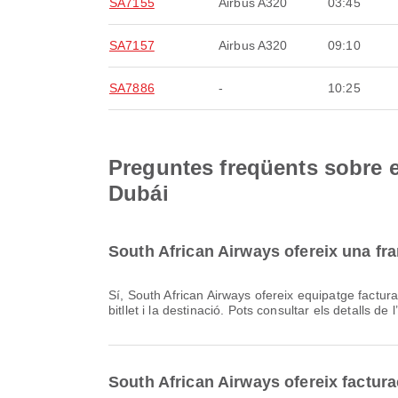
SA7155
Airbus A320
03:45
SA7157
Airbus A320
09:10
SA7886
-
10:25
Preguntes freqüents sobre e
Dubái
South African Airways ofereix una fr
Sí, South African Airways ofereix equipatge facturat per a vols Domèstic & Internacional des de Aeropuerto Internacional de Dubái. Els detalls varien segons el tipus de
bitllet i la destinació. Pots consultar els detalls de
South African Airways ofereix factura