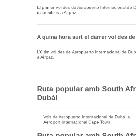
El primer vol des de Aeropuerto Internacional de Dubái amb South African Airways surt a les 03:45. Pots consultar aquest horari i comparar altres opcions de vol
disponibles a Airpaz.
A quina hora surt el darrer vol des 
L’últim vol des de Aeropuerto Internacional de Dubái amb South African Airways surt a les 23:20. Pots consultar aquest horari i comparar altres opcions de vol disponibles
a Airpaz.
Ruta popular amb South Afri
Dubái
Vols de Aeropuerto Internacional de Dubái a
Aeroport Internacional Cape Town
Ruta popular amb South Afri