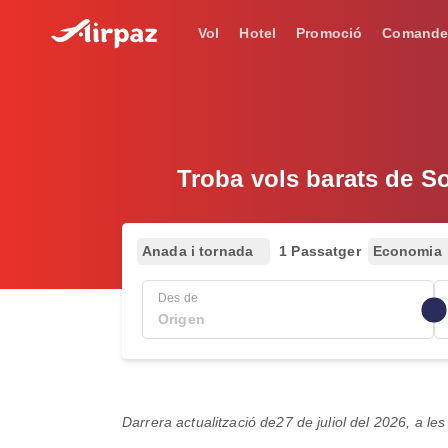
Vol
Hotel
Promoció
Comande
Troba vols barats de S
Anada i tornada
1 Passatger
Economia
Des de
Darrera actualització de
27 de juliol del 2026, a l