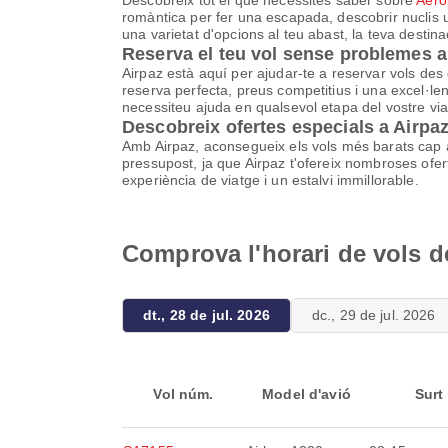
Descobreix tot el que necessites saber sobre
Aero
romàntica per fer una escapada, descobrir nuclis u
una varietat d'opcions al teu abast, la teva destin
Reserva el teu vol sense problemes 
Airpaz està aquí per ajudar-te a reservar vols de
reserva perfecta, preus competitius i una excel·lent 
necessiteu ajuda en qualsevol etapa del vostre viat
Descobreix ofertes especials a Airpa
Amb Airpaz, aconsegueix els vols més barats cap 
pressupost, ja que Airpaz t'ofereix nombroses ofe
experiència de viatge i un estalvi immillorable.
Comprova l'horari de vols d
dt., 28 de jul. 2026
dc., 29 de jul. 2026
Vol núm.
Model d'avió
Surt