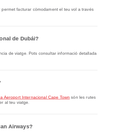
ional de Dubái?
?
 a Aeroport Internacional Cape Town
són les rutes
 al teu viatge.
ican Airways?