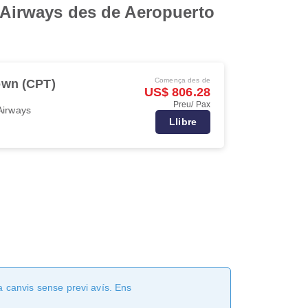
n Airways des de Aeropuerto
Comença des de
own (CPT)
US$ 806.28
Preu/ Pax
Airways
Llibre
a canvis sense previ avís. Ens