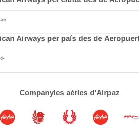
ape
can Airways per país des de Aeropuert
ud-
Companyies aèries d'Airpaz