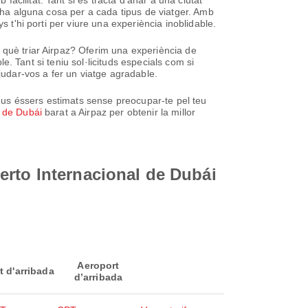
acilitat. Tant si es tracta d'anar a una ciutat
i ha alguna cosa per a cada tipus de viatger. Amb
 t'hi porti per viure una experiència inoblidable.
 què triar Airpaz? Oferim una experiència de
le. Tant si teniu sol·licituds especials com si
judar-vos a fer un viatge agradable.
eus éssers estimats sense preocupar-te pel teu
l de Dubái
barat a Airpaz per obtenir la millor
erto Internacional de Dubái
Aeroport
t d'arribada
d’arribada