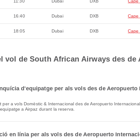
11:30
Dubai
DXB
Cape
16:40
Dubai
DXB
Cape
18:05
Dubai
DXB
Cape
l vol de South African Airways des de 
anquícia d'equipatge per als vols des de Aeropuerto
 l’equipatge a Airpaz durant la reserva.
ció en línia per als vols des de Aeropuerto Internac