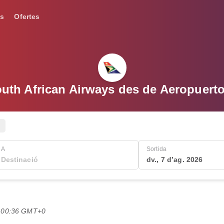
s
Ofertes
outh African Airways des de Aeropuerto
A
Sortida
dv., 7 d’ag. 2026
es 00:36 GMT+0