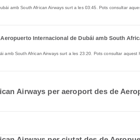
de Aeropuerto Internacional de Dubái amb South Afri
can Airways per aeroport des de Aerop
can Airways per ciutat des de Aeropue