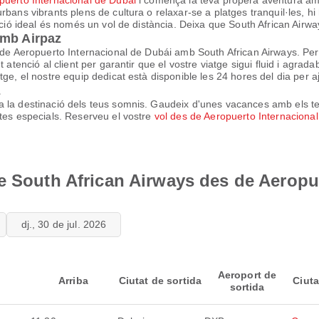
puerto Internacional de Dubái
i comença la teva propera aventura amb f
rbans vibrants plens de cultura o relaxar-se a platges tranquil·les, h
ació ideal és només un vol de distància. Deixa que South African Airways
amb Airpaz
s de Aeropuerto Internacional de Dubái amb South African Airways. Per
atenció al client per garantir que el vostre viatge sigui fluid i agradab
ge, el nostre equip dedicat està disponible les 24 hores del dia per a
z
a la destinació dels teus somnis. Gaudeix d'unes vacances amb els t
rtes especials. Reserveu el vostre
vol des de Aeropuerto Internaciona
e South African Airways des de Aeropu
dj., 30 de jul. 2026
Aeroport de
Arriba
Ciutat de sortida
Ciuta
sortida