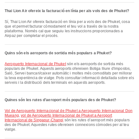
Thai Lion Air ofereix la facturació en línia per als vols des de Phuket?
Sí, Thai Lion Air ofereix facturació en línia per a vols des de Phuket, cosa
que et permet facturar còmodament el teu vol a través de la nostra
plataforma. Només cal que seguiu les instruccions proporcionades a
Airpaz per completar el procés.
Quins són els aeroports de sortida més populars a Phuket?
Aeropuerto Internacional de Phuket
són els aeroports de sortida més
populars de Phuket. Aquests aeroports ofereixen Botiga lliure d'impostos,
Saló, Servei bancari/caixer automàtic i moltes més comoditats per millorar
la teva experiència de viatge. Pots consultar informació detallada sobre els
serveis i la distribució dels terminals en aquests aeroports.
Quines són les rutes d’aeroport més populars des de Phuket?
vol de Aeropuerto Internacional de Phuket a Aeropuerto Internacional Don
Mueang
,
vol de Aeropuerto Internacional de Phuket a Aeroport
Internacional de Singapur-Changi
són les rutes d’aeroport més populars
des de Phuket. Aquestes rutes ofereixen connexions còmodes per al teu
viatge.