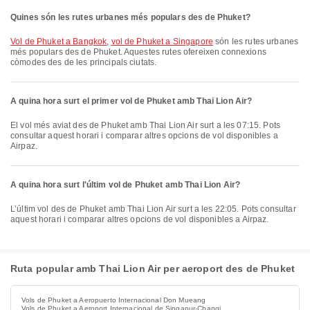
Quines són les rutes urbanes més populars des de Phuket?
vol de Phuket a Bangkok
,
vol de Phuket a Singapore
són les rutes urbanes
més populars des de Phuket. Aquestes rutes ofereixen connexions
còmodes des de les principals ciutats.
A quina hora surt el primer vol de Phuket amb Thai Lion Air?
El vol més aviat des de Phuket amb Thai Lion Air surt a les 07:15. Pots
consultar aquest horari i comparar altres opcions de vol disponibles a
Airpaz.
A quina hora surt l'últim vol de Phuket amb Thai Lion Air?
L’últim vol des de Phuket amb Thai Lion Air surt a les 22:05. Pots consultar
aquest horari i comparar altres opcions de vol disponibles a Airpaz.
Ruta popular amb Thai Lion Air per aeroport des de Phuket
Vols de Phuket a Aeropuerto Internacional Don Mueang
Vols de Phuket a Aeroport Internacional de Singapur-Changi