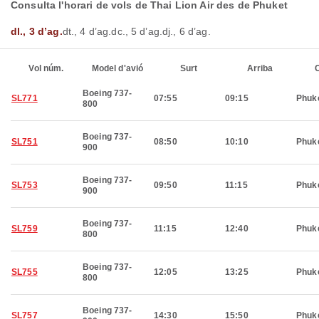
Consulta l'horari de vols de Thai Lion Air des de Phuket
dl., 3 d’ag.
dt., 4 d’ag.
dc., 5 d’ag.
dj., 6 d’ag.
Vol núm.
Model d'avió
Surt
Arriba
C
Boeing 737-
SL771
07:55
09:15
Phuk
800
Boeing 737-
SL751
08:50
10:10
Phuk
900
Boeing 737-
SL753
09:50
11:15
Phuk
900
Boeing 737-
SL759
11:15
12:40
Phuk
800
Boeing 737-
SL755
12:05
13:25
Phuk
800
Boeing 737-
SL757
14:30
15:50
Phuk