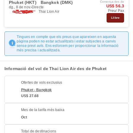
Phuket (HKT)
Bangkok (DMK)
Comença des de
US$ 56.3
dg., 8 de nov.
Directe
Preu/ Pax
Thai Lion Air
Llibre
Tingues en compte que els preus que apareixen en aquesta
pàgina poden no estar actualitzats i estar subjectes a canvis
sense previ avís. Ens esforcem per proporcionar la informació
més precisa i actualitzada.
Informació del vol de Thai Lion Air des de Phuket
Ofertes de vols exclusius
Phuket - Bangkok
US$ 27.68
Mes de la tarifa més baixa
Oct
Total de destinacions