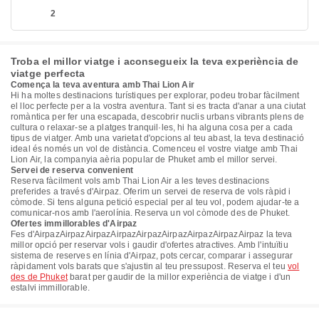
2
Troba el millor viatge i aconsegueix la teva experiència de
viatge perfecta
Comença la teva aventura amb Thai Lion Air
Hi ha moltes destinacions turístiques per explorar, podeu trobar fàcilment
el lloc perfecte per a la vostra aventura. Tant si es tracta d'anar a una ciutat
romàntica per fer una escapada, descobrir nuclis urbans vibrants plens de
cultura o relaxar-se a platges tranquil·les, hi ha alguna cosa per a cada
tipus de viatger. Amb una varietat d'opcions al teu abast, la teva destinació
ideal és només un vol de distància. Comenceu el vostre viatge amb Thai
Lion Air, la companyia aèria popular de Phuket amb el millor servei.
Servei de reserva convenient
Reserva fàcilment vols amb Thai Lion Air a les teves destinacions
preferides a través d'Airpaz. Oferim un servei de reserva de vols ràpid i
còmode. Si tens alguna petició especial per al teu vol, podem ajudar-te a
comunicar-nos amb l'aerolínia. Reserva un vol còmode des de Phuket.
Ofertes immillorables d'Airpaz
Fes d'AirpazAirpazAirpazAirpazAirpazAirpazAirpazAirpazAirpaz la teva
millor opció per reservar vols i gaudir d'ofertes atractives. Amb l'intuïtiu
sistema de reserves en línia d'Airpaz, pots cercar, comparar i assegurar
ràpidament vols barats que s'ajustin al teu pressupost. Reserva el teu
vol
des de Phuket
barat per gaudir de la millor experiència de viatge i d'un
estalvi immillorable.