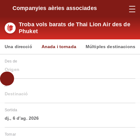
Companyies aèries associades
Troba vols barats de Thai Lion Air des de
Phuket
Una direcció
Anada i tornada
Múltiples destinacions
Des de
Origen
A
Destinació
Sortida
dj., 6 d’ag. 2026
Tornar