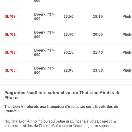
900
Boeing 737-
SL767
16:50
18:15
Phuk
900
Boeing 737-
SL761
18:40
20:05
Phuk
800
Boeing 737-
SL763
20:15
21:40
Phuk
900
Boeing 737-
SL765
22:05
23:30
Phuk
900
Preguntes freqüents sobre el vol de Thai Lion Air des de
Phuket
Thai Lion Air ofereix una franquícia d'equipatge per als vols des de
Phuket?
No, Thai Lion Air no inclou equipatge gratuït per als vols Domèstic &
Internacional des de Phuket. Cal comprar l’equipatge per separat.