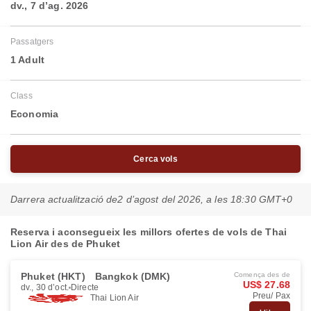
dv., 7 d’ag. 2026
Passatgers
1 Adult
Class
Economia
Cerca vols
Darrera actualització de
2 d’agost del 2026, a les 18:30 GMT+0
Reserva i aconsegueix les millors ofertes de vols de Thai
Lion Air des de Phuket
Phuket (HKT)
Bangkok (DMK)
Comença des de
US$ 27.68
dv., 30 d’oct.
Directe
Preu/ Pax
Thai Lion Air