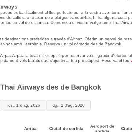
Airways
podeu trobar fàcilment el lloc perfecte per a la vostra aventura. Tant 
ns de cultura o relaxar-se a platges tranquil·les, hi ha alguna cosa p
és només un vol de distància. Comenceu el vostre viatge amb Thai Ai
s destinacions preferides a través d'Airpaz. Oferim un servei de rese
icar-nos amb l'aerolínia. Reserva un vol còmode des de Bangkok.
pazAirpaz la teva millor opció per reservar vols i gaudir d'ofertes at
ràpidament vols barats que s'ajustin al teu pressupost. Reserva el teu
e Thai Airways des de Bangkok
ds., 1 d’ag. 2026
dg., 2 d’ag. 2026
Aeroport de
Arriba
Ciutat de sortida
Ciuta
sortida