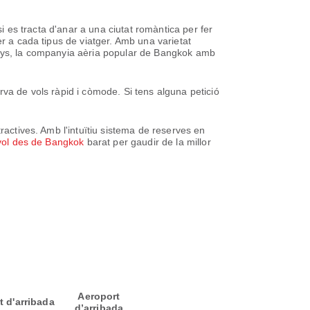
si es tracta d'anar a una ciutat romàntica per fer
er a cada tipus de viatger. Amb una varietat
rways, la companyia aèria popular de Bangkok amb
rva de vols ràpid i còmode. Si tens alguna petició
ractives. Amb l'intuïtiu sistema de reserves en
vol des de Bangkok
barat per gaudir de la millor
Aeroport
t d'arribada
d’arribada