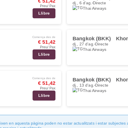
€ 51,42
dj., 6 d’ag.
Directe
Preu/ Pax
Thai Airways
Llibre
Comença des de
Bangkok (BKK)
Khon
€ 51,42
dj., 27 d’ag.
Directe
Preu/ Pax
Thai Airways
Llibre
Comença des de
Bangkok (BKK)
Khon
€ 51,42
dj., 13 d’ag.
Directe
Preu/ Pax
Thai Airways
Llibre
en en aquesta pàgina poden no estar actualitzats i estar subjectes 