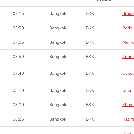
07:15
Bangkok
BKK
Bruss
06:50
Bangkok
BKK
Paris
07:05
Bangkok
BKK
Muni
07:50
Bangkok
BKK
Zuric
07:40
Bangkok
BKK
Cope
08:10
Bangkok
BKK
Udon 
08:00
Bangkok
BKK
Khon
08:25
Bangkok
BKK
Hat Y
Ubon