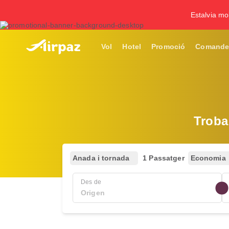
Estalvia mol
Vol
Hotel
Promoció
Comande
Troba
Anada i tornada
1 Passatger
Economia
Des de