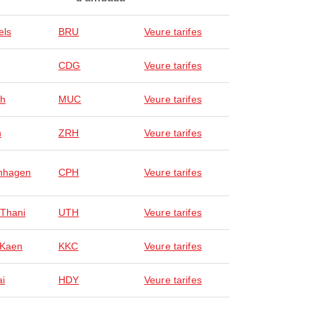
els
BRU
Veure tarifes
CDG
Veure tarifes
ch
MUC
Veure tarifes
h
ZRH
Veure tarifes
nhagen
CPH
Veure tarifes
Thani
UTH
Veure tarifes
 Kaen
KKC
Veure tarifes
ai
HDY
Veure tarifes