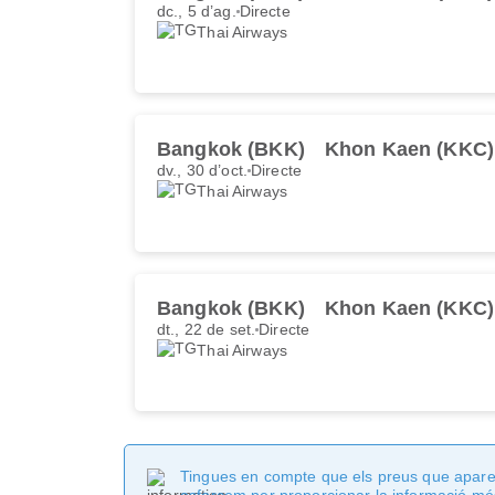
dc., 5 d’ag.
Directe
Thai Airways
Bangkok (BKK)
Khon Kaen (KKC)
dv., 30 d’oct.
Directe
Thai Airways
Bangkok (BKK)
Khon Kaen (KKC)
dt., 22 de set.
Directe
Thai Airways
Tingues en compte que els preus que apareix