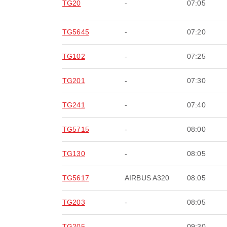
TG20
-
07:05
TG5645
-
07:20
TG102
-
07:25
TG201
-
07:30
TG241
-
07:40
TG5715
-
08:00
TG130
-
08:05
TG5617
AIRBUS A320
08:05
TG203
-
08:05
TG205
-
09:30