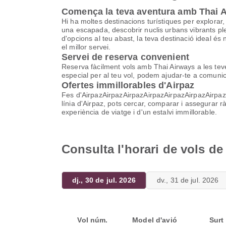
Comença la teva aventura amb Thai 
Hi ha moltes destinacions turístiques per explorar, 
una escapada, descobrir nuclis urbans vibrants ple
d'opcions al teu abast, la teva destinació ideal 
el millor servei.
Servei de reserva convenient
Reserva fàcilment vols amb Thai Airways a les teve
especial per al teu vol, podem ajudar-te a comun
Ofertes immillorables d'Airpaz
Fes d'AirpazAirpazAirpazAirpazAirpazAirpazAirpazAir
línia d'Airpaz, pots cercar, comparar i assegurar 
experiència de viatge i d'un estalvi immillorable.
Consulta l'horari de vols d
dj., 30 de jul. 2026
dv., 31 de jul. 2026
Vol núm.
Model d'avió
Surt