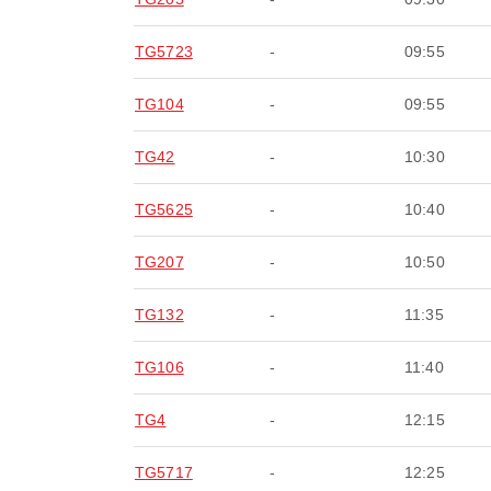
TG5723
-
09:55
TG104
-
09:55
TG42
-
10:30
TG5625
-
10:40
TG207
-
10:50
TG132
-
11:35
TG106
-
11:40
TG4
-
12:15
TG5717
-
12:25