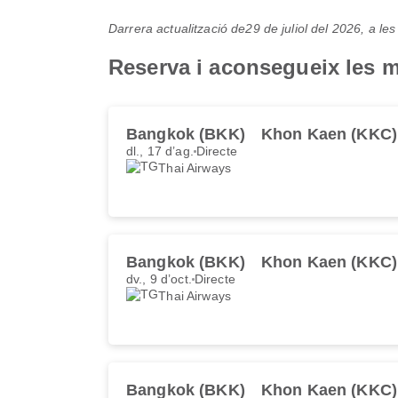
Darrera actualització de
29 de juliol del 2026, a l
Reserva i aconsegueix les m
Bangkok (BKK)
Khon Kaen (KKC)
dl., 17 d’ag.
Directe
Thai Airways
Bangkok (BKK)
Khon Kaen (KKC)
dv., 9 d’oct.
Directe
Thai Airways
Bangkok (BKK)
Khon Kaen (KKC)