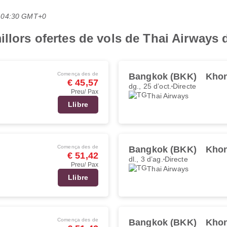
es 04:30 GMT+0
illors ofertes de vols de Thai Airways
Comença des de
Bangkok (BKK)
Khon
€ 45,57
dg., 25 d’oct.
Directe
Preu/ Pax
Thai Airways
Llibre
Comença des de
Bangkok (BKK)
Khon
€ 51,42
dl., 3 d’ag.
Directe
Preu/ Pax
Thai Airways
Llibre
Comença des de
Bangkok (BKK)
Khon