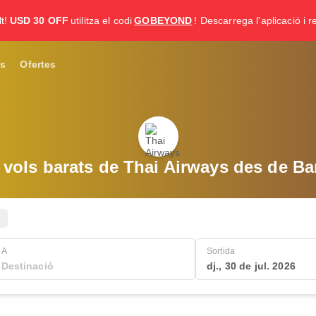
t!
USD 30 OFF
utilitza el codi
GOBEYOND
! Descarrega l'aplicació i re
s
Ofertes
 vols barats de Thai Airways des de B
A
Sortida
dj., 30 de jul. 2026