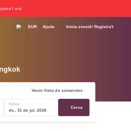
gistra't ara!
EUR
Ajuda
Inicia sessió/ Registra't
angkok
Veure llista de comandes
Tornar
Cerca
dv., 31 de jul. 2026