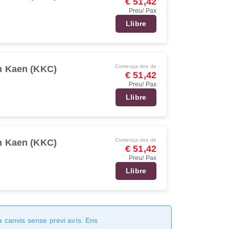
€ 51,42
Preu/ Pax
Llibre
Comença des de
 Kaen (KKC)
€ 51,42
Preu/ Pax
Llibre
Comença des de
 Kaen (KKC)
€ 51,42
Preu/ Pax
Llibre
a canvis sense previ avís. Ens