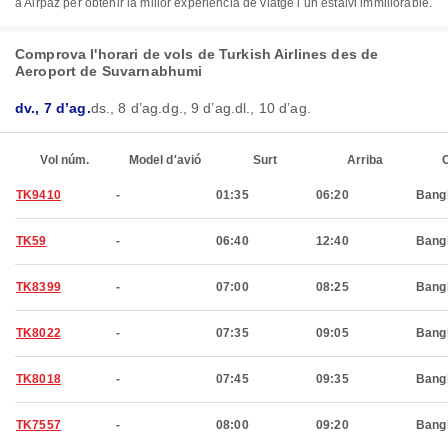
a Airpaz per obtenir la millor experiència de viatge i un estalvi immillorable.
Comprova l'horari de vols de Turkish Airlines des de
Aeroport de Suvarnabhumi
dv., 7 d’ag.
ds., 8 d’ag.
dg., 9 d’ag.
dl., 10 d’ag.
Vol núm.
Model d'avió
Surt
Arriba
C
TK9410
-
01:35
06:20
Bang
TK59
-
06:40
12:40
Bang
TK8399
-
07:00
08:25
Bang
TK8022
-
07:35
09:05
Bang
TK8018
-
07:45
09:35
Bang
TK7557
-
08:00
09:20
Bang