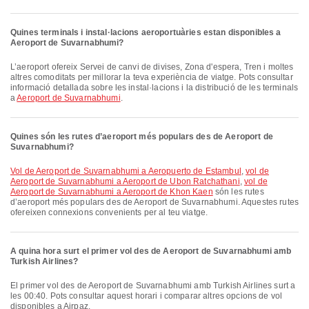
Quines terminals i instal·lacions aeroportuàries estan disponibles a
Aeroport de Suvarnabhumi?
L’aeroport ofereix Servei de canvi de divises, Zona d'espera, Tren i moltes
altres comoditats per millorar la teva experiència de viatge. Pots consultar
informació detallada sobre les instal·lacions i la distribució de les terminals
a
Aeroport de Suvarnabhumi
.
Quines són les rutes d’aeroport més populars des de Aeroport de
Suvarnabhumi?
vol de Aeroport de Suvarnabhumi a Aeropuerto de Estambul
,
vol de
Aeroport de Suvarnabhumi a Aeroport de Ubon Ratchathani
,
vol de
Aeroport de Suvarnabhumi a Aeroport de Khon Kaen
són les rutes
d’aeroport més populars des de Aeroport de Suvarnabhumi. Aquestes rutes
ofereixen connexions convenients per al teu viatge.
A quina hora surt el primer vol des de Aeroport de Suvarnabhumi amb
Turkish Airlines?
El primer vol des de Aeroport de Suvarnabhumi amb Turkish Airlines surt a
les 00:40. Pots consultar aquest horari i comparar altres opcions de vol
disponibles a Airpaz.