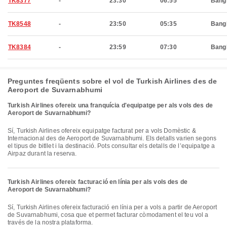
TK8377
-
23:30
06:55
Bang
TK8548
-
23:50
05:35
Bang
TK8384
-
23:59
07:30
Bang
Preguntes freqüents sobre el vol de Turkish Airlines des de
Aeroport de Suvarnabhumi
Turkish Airlines ofereix una franquícia d'equipatge per als vols des de
Aeroport de Suvarnabhumi?
Sí, Turkish Airlines ofereix equipatge facturat per a vols Domèstic &
Internacional des de Aeroport de Suvarnabhumi. Els detalls varien segons
el tipus de bitllet i la destinació. Pots consultar els detalls de l’equipatge a
Airpaz durant la reserva.
Turkish Airlines ofereix facturació en línia per als vols des de
Aeroport de Suvarnabhumi?
Sí, Turkish Airlines ofereix facturació en línia per a vols a partir de Aeroport
de Suvarnabhumi, cosa que et permet facturar còmodament el teu vol a
través de la nostra plataforma.