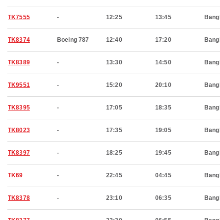
TK7555
-
12:25
13:45
Bang
TK8374
Boeing 787
12:40
17:20
Bang
TK8389
-
13:30
14:50
Bang
TK9551
-
15:20
20:10
Bang
TK8395
-
17:05
18:35
Bang
TK8023
-
17:35
19:05
Bang
TK8397
-
18:25
19:45
Bang
TK69
-
22:45
04:45
Bang
TK8378
-
23:10
06:35
Bang