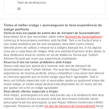
Total de destinacions
22
Troba el millor viatge i aconsegueix la teva experiència de
viatge perfecta
Visita la teva escapada de somni des de Aeroport de Suvarnabhumi
Descobreix tot el que necessites saber sobre
Aeroport de Suvarnabhumi
i
comença la teva propera aventura amb facilitat. Tant si es tracta d'anar a
una ciutat romàntica per fer una escapada, descobrir nuclis urbans
vibrants plens de cultura o relaxar-se a platges tranquil·les, hi ha alguna
cosa per a cada tipus de viatger. Amb una varietat d'opcions al teu abast, la
teva destinació ideal és només un vol de distància. Deixa que Turkish
Airlines t'hi porti per viure una experiència inoblidable.
Reserva el teu vol sense problemes amb Airpaz
Airpaz està aquí per ajudar-te a reservar vols des de Aeroport de
Suvarnabhumi amb Turkish Airlines. Per què triar Airpaz? Oferim una
experiència de reserva perfecta, preus competitius i una excel·lent atenció
al client per garantir que el vostre viatge sigui fluid i agradable. Tant si
teniu sol·licituds especials com si necessiteu ajuda en qualsevol etapa del
vostre viatge, el nostre equip dedicat està disponible les 24 hores del dia
per ajudar-vos a fer un viatge agradable.
Descobreix ofertes especials a Airpaz
Amb Airpaz, aconsegueix els vols més barats cap a la destinació dels teus
somnis. Gaudeix d'unes vacances amb els teus éssers estimats sense
preocupar-te pel teu pressupost, ja que Airpaz t'ofereix nombroses ofertes
especials. Reserveu el vostre
vol des de Aeroport de Suvarnabhumi
barat