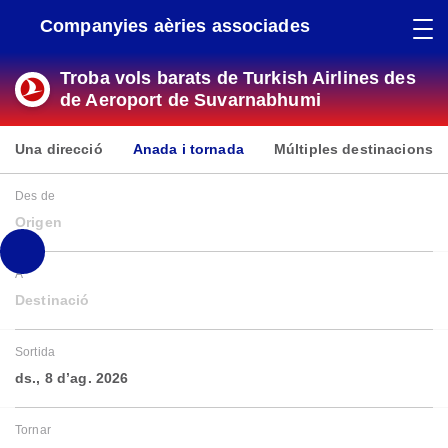
Companyies aèries associades
Troba vols barats de Turkish Airlines des
de Aeroport de Suvarnabhumi
Una direcció
Anada i tornada
Múltiples destinacions
Des de
Origen
A
Destinació
Sortida
ds., 8 d’ag. 2026
Tornar