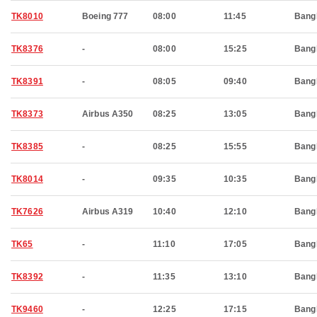
TK8010
Boeing 777
08:00
11:45
Bang
TK8376
-
08:00
15:25
Bang
TK8391
-
08:05
09:40
Bang
TK8373
Airbus A350
08:25
13:05
Bang
TK8385
-
08:25
15:55
Bang
TK8014
-
09:35
10:35
Bang
TK7626
Airbus A319
10:40
12:10
Bang
TK65
-
11:10
17:05
Bang
TK8392
-
11:35
13:10
Bang
TK9460
-
12:25
17:15
Bang