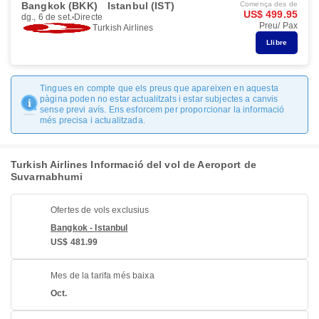
Bangkok (BKK)
Istanbul (IST)
Comença des de
US$ 499.95
dg., 6 de set.
Directe
Preu/ Pax
Turkish Airlines
Llibre
Tingues en compte que els preus que apareixen en aquesta
pàgina poden no estar actualitzats i estar subjectes a canvis
sense previ avís. Ens esforcem per proporcionar la informació
més precisa i actualitzada.
Turkish Airlines Informació del vol de Aeroport de
Suvarnabhumi
Ofertes de vols exclusius
Bangkok - Istanbul
US$ 481.99
Mes de la tarifa més baixa
Oct.