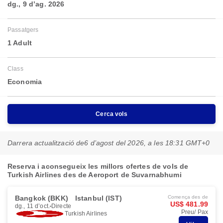
dg., 9 d’ag. 2026
Passatgers
1 Adult
Class
Economia
Cerca vols
Darrera actualització de
6 d’agost del 2026, a les 18:31 GMT+0
Reserva i aconsegueix les millors ofertes de vols de
Turkish Airlines des de Aeroport de Suvarnabhumi
Bangkok (BKK)
Istanbul (IST)
Comença des de
US$ 481.99
dg., 11 d’oct.
Directe
Preu/ Pax
Turkish Airlines