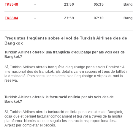
TK8548
-
23:50
05:35
Bang
TK8384
-
23:59
07:30
Bang
Preguntes freqüents sobre el vol de Turkish Airlines des de
Bangkok
Turkish Airlines ofereix una franquícia d'equipatge per als vols des de
Bangkok?
Sí, Turkish Airlines ofereix franquícia d’equipatge per als vols Domèstic &
Internacional des de Bangkok. Els detalls varien segons el tipus de bitllet i
la destinació. Pots consultar els detalls de l’equipatge a Airpaz durant la
reserva.
Turkish Airlines ofereix la facturació en línia per als vols des de
Bangkok?
Sí, Turkish Airlines ofereix facturació en línia per a vols des de Bangkok,
cosa que et permet facturar còmodament el teu vol a través de la nostra
plataforma. Només cal que seguiu les instruccions proporcionades a
Airpaz per completar el procés.