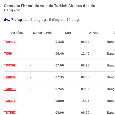
Consulta l'horari de vols de Turkish Airlines des de
Bangkok
dv., 7 d’ag.
ds., 8 d’ag.
dg., 9 d’ag.
dl., 10 d’ag.
Vol núm.
Model d'avió
Surt
Arriba
C
TK9410
-
01:35
06:20
Bang
TK59
-
06:40
12:40
Bang
TK8399
-
07:00
08:25
Bang
TK8022
-
07:35
09:05
Bang
TK8018
-
07:45
09:35
Bang
TK8376
-
08:00
15:25
Bang
TK7557
-
08:00
09:20
Bang