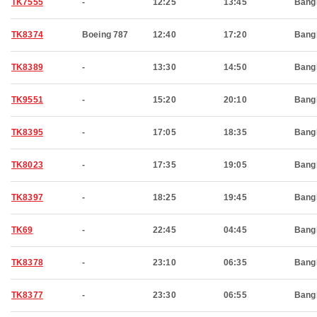
TK7555
-
12:25
13:45
Bang
TK8374
Boeing 787
12:40
17:20
Bang
TK8389
-
13:30
14:50
Bang
TK9551
-
15:20
20:10
Bang
TK8395
-
17:05
18:35
Bang
TK8023
-
17:35
19:05
Bang
TK8397
-
18:25
19:45
Bang
TK69
-
22:45
04:45
Bang
TK8378
-
23:10
06:35
Bang
TK8377
-
23:30
06:55
Bang