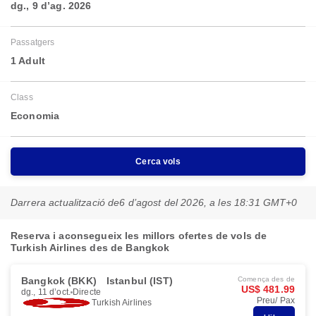
dg., 9 d’ag. 2026
Passatgers
1 Adult
Class
Economia
Cerca vols
Darrera actualització de
6 d’agost del 2026, a les 18:31 GMT+0
Reserva i aconsegueix les millors ofertes de vols de
Turkish Airlines des de Bangkok
Bangkok (BKK)
Istanbul (IST)
Comença des de
US$ 481.99
dg., 11 d’oct.
Directe
Preu/ Pax
Turkish Airlines