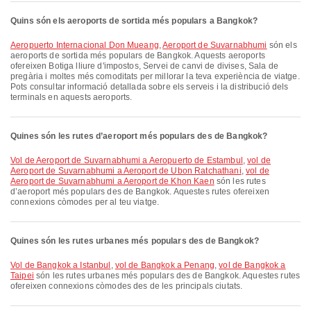
Quins són els aeroports de sortida més populars a Bangkok?
Aeropuerto Internacional Don Mueang
,
Aeroport de Suvarnabhumi
són els
aeroports de sortida més populars de Bangkok. Aquests aeroports
ofereixen Botiga lliure d'impostos, Servei de canvi de divises, Sala de
pregària i moltes més comoditats per millorar la teva experiència de viatge.
Pots consultar informació detallada sobre els serveis i la distribució dels
terminals en aquests aeroports.
Quines són les rutes d’aeroport més populars des de Bangkok?
vol de Aeroport de Suvarnabhumi a Aeropuerto de Estambul
,
vol de
Aeroport de Suvarnabhumi a Aeroport de Ubon Ratchathani
,
vol de
Aeroport de Suvarnabhumi a Aeroport de Khon Kaen
són les rutes
d’aeroport més populars des de Bangkok. Aquestes rutes ofereixen
connexions còmodes per al teu viatge.
Quines són les rutes urbanes més populars des de Bangkok?
vol de Bangkok a Istanbul
,
vol de Bangkok a Penang
,
vol de Bangkok a
Taipei
són les rutes urbanes més populars des de Bangkok. Aquestes rutes
ofereixen connexions còmodes des de les principals ciutats.