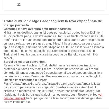
22
Troba el millor viatge i aconsegueix la teva experiència de
viatge perfecta
Comença la teva aventura amb Turkish Airlines
Hi ha moltes destinacions turístiques per explorar, podeu trobar fàcilment
el lloc perfecte per a la vostra aventura. Tant si es tracta d'anar a una ciutat
romàntica per fer una escapada, descobrir nuclis urbans vibrants plens de
cultura o relaxar-se a platges tranquil·les, hi ha alguna cosa per a cada
tipus de viatger. Amb una varietat d'opcions al teu abast, la teva destinació
ideal és només un vol de distància. Comenceu el vostre viatge amb
Turkish Airlines, la companyia aèria popular de Bangkok amb el millor
servei.
Servei de reserva convenient
Reserva fàcilment vols amb Turkish Airlines a les teves destinacions
preferides a través d'Airpaz. Oferim un servei de reserva de vols ràpid i
còmode. Si tens alguna petició especial per al teu vol, podem ajudar-te a
comunicar-nos amb l'aerolínia. Reserva un vol còmode des de Bangkok.
Ofertes immillorables d'Airpaz
Fes d'AirpazAirpazAirpazAirpazAirpazAirpazAirpazAirpazAirpaz la teva
millor opció per reservar vols i gaudir d'ofertes atractives. Amb l'intuïtiu
sistema de reserves en línia d'Airpaz, pots cercar, comparar i assegurar
ràpidament vols barats que s'ajustin al teu pressupost. Reserva el teu
vol
des de Bangkok
barat per gaudir de la millor experiència de viatge i d'un
estalvi immillorable.