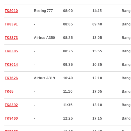
TK8010
Boeing 777
08:00
11:45
Bang
TK8391
-
08:05
09:40
Bang
TK8373
Airbus A350
08:25
13:05
Bang
TK8385
-
08:25
15:55
Bang
TK8014
-
09:35
10:35
Bang
TK7626
Airbus A319
10:40
12:10
Bang
TK65
-
11:10
17:05
Bang
TK8392
-
11:35
13:10
Bang
TK9460
-
12:25
17:15
Bang