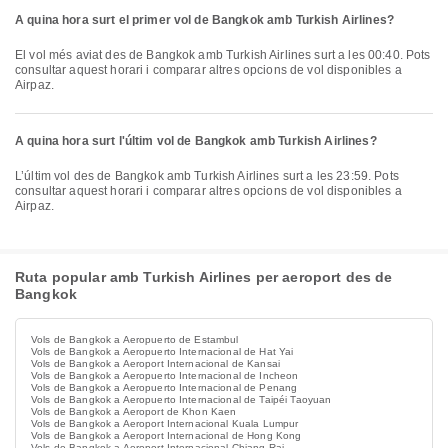
A quina hora surt el primer vol de Bangkok amb Turkish Airlines?
El vol més aviat des de Bangkok amb Turkish Airlines surt a les 00:40. Pots
consultar aquest horari i comparar altres opcions de vol disponibles a
Airpaz.
A quina hora surt l'últim vol de Bangkok amb Turkish Airlines?
L’últim vol des de Bangkok amb Turkish Airlines surt a les 23:59. Pots
consultar aquest horari i comparar altres opcions de vol disponibles a
Airpaz.
Ruta popular amb Turkish Airlines per aeroport des de
Bangkok
Vols de Bangkok a Aeropuerto de Estambul
Vols de Bangkok a Aeropuerto Internacional de Hat Yai
Vols de Bangkok a Aeroport Internacional de Kansai
Vols de Bangkok a Aeropuerto Internacional de Incheon
Vols de Bangkok a Aeropuerto Internacional de Penang
Vols de Bangkok a Aeropuerto Internacional de Taipéi Taoyuan
Vols de Bangkok a Aeroport de Khon Kaen
Vols de Bangkok a Aeroport Internacional Kuala Lumpur
Vols de Bangkok a Aeroport Internacional de Hong Kong
Vols de Bangkok a Aeroport Internacional Chiang Rai