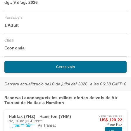
dg., 9 d’ag. 2026
Passatgers
1 Adult
Class
Economia
Cerca vols
Darrera actualització de
10 de juliol del 2026, a les 06:38 GMT+0
Reserva i aconsegueix les millors ofertes de vols de Air
Transat de Halifax a Hamilton
Halifax (YHZ)
Hamilton (YHM)
Comença des de
US$ 120.22
dv., 10 de jul.
Directe
Preu/ Pax
Air Transat