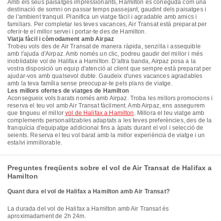
Amb els seus paisatges impressionants, Hamilton és coneguda com una
destinació de somni on passar temps passejant, gaudint dels paisatges i
de l'ambient tranquil. Planifica un viatge fàcil i agradable amb amics i
familiars. Per completar les teves vacances, Air Transat està preparat per
oferir-te el millor servei i portar-te des de Hamilton.
Viatja fàcil i còmodament amb Airpaz
Trobeu vols des de Air Transat de manera ràpida, senzilla i assequible
amb l'ajuda d'Airpaz. Amb només un clic, podreu gaudir del millor i més
inoblidable vol de Halifax a Hamilton. D'altra banda, Airpaz posa a la
vostra disposició un equip d'atenció al client que sempre està preparat per
ajudar-vos amb qualsevol dubte. Gaudeix d'unes vacances agradables
amb la teva família sense preocupar-te pels plans de viatge.
Les millors ofertes de viatges de Hamilton
Aconsegueix vols barats només amb Airpaz. Troba les millors promocions i
reserva el teu vol amb Air Transat fàcilment. Amb Airpaz, ens assegurem
que tingueu el millor
vol de Halifax a Hamilton
. Millora el teu viatge amb
complements personalitzables adaptats a les teves preferències, des de la
franquícia d'equipatge addicional fins a àpats durant el vol i selecció de
seients. Reserva el teu vol barat amb la millor experiència de viatge i un
estalvi immillorable.
Preguntes freqüents sobre el vol de Air Transat de Halifax a
Hamilton
Quant dura el vol de Halifax a Hamilton amb Air Transat?
La durada del vol de Halifax a Hamilton amb Air Transat és
aproximadament de 2h 24m.