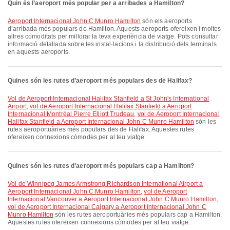
Quin és l’aeroport més popular per a arribades a Hamilton?
Aeroport Internacional John C Munro Hamilton
són els aeroports
d’arribada més populars de Hamilton. Aquests aeroports ofereixen i moltes
altres comoditats per millorar la teva experiència de viatge. Pots consultar
informació detallada sobre les instal·lacions i la distribució dels terminals
en aquests aeroports.
Quines són les rutes d’aeroport més populars des de Halifax?
vol de Aeroport Internacional Halifax Stanfield a St John's International
Airport
,
vol de Aeroport Internacional Halifax Stanfield a Aeroport
Internacional Montréal Pierre Elliott Trudeau
,
vol de Aeroport Internacional
Halifax Stanfield a Aeroport Internacional John C Munro Hamilton
són les
rutes aeroportuàries més populars des de Halifax. Aquestes rutes
ofereixen connexions còmodes per al teu viatge.
Quines són les rutes d’aeroport més populars cap a Hamilton?
vol de Winnipeg James Armstrong Richardson International Airport a
Aeroport Internacional John C Munro Hamilton
,
vol de Aeroport
Internacional Vancouver a Aeroport Internacional John C Munro Hamilton
,
vol de Aeroport Internacional Calgary a Aeroport Internacional John C
Munro Hamilton
són les rutes aeroportuàries més populars cap a Hamilton.
Aquestes rutes ofereixen connexions còmodes per al teu viatge.