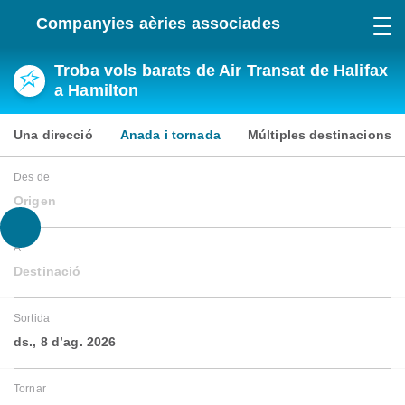
Companyies aèries associades
Troba vols barats de Air Transat de Halifax
a Hamilton
Una direcció
Anada i tornada
Múltiples destinacions
Des de
Origen
A
Destinació
Sortida
ds., 8 d’ag. 2026
Tornar