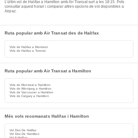
L’últim vol de Halifax a Hamilton amb Air Transat surt a les 18:15. Pots
consultar aquest horari i comparar altres opcions de vol disponibles a
Airpaz.
Ruta popular amb Air Transat des de Halifax
Vols de Halifax a Montreal
Vols de Halifax a Toronto
Ruta popular amb Air Transat a Hamilton
Vols de Montreal a Hamilton
Vols de Winnipeg a Hamilton
Vols de Vancouver a Hamilton
Vols de Calgary a Hamilton
Més vols recomanats Halifax i Hamilton
Vol Des De Halifax
Vol Des De Hamilton
Vol A Halifax