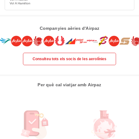
Vol A Hamilton
Companyies aèries d'Airpaz
Consulteu tots els socis de les aerolínies
Per què cal viatjar amb Airpaz