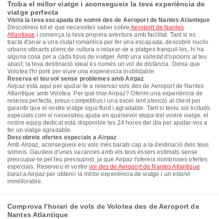
Troba el millor viatge i aconsegueix la teva experiència de
viatge perfecta
Visita la teva escapada de somni des de Aeroport de Nantes Atlantique
Descobreix tot el que necessites saber sobre
Aeroport de Nantes
Atlantique
i comença la teva propera aventura amb facilitat. Tant si es
tracta d'anar a una ciutat romàntica per fer una escapada, descobrir nuclis
urbans vibrants plens de cultura o relaxar-se a platges tranquil·les, hi ha
alguna cosa per a cada tipus de viatger. Amb una varietat d'opcions al teu
abast, la teva destinació ideal és només un vol de distància. Deixa que
Volotea t'hi porti per viure una experiència inoblidable.
Reserva el teu vol sense problemes amb Airpaz
Airpaz està aquí per ajudar-te a reservar vols des de Aeroport de Nantes
Atlantique amb Volotea. Per què triar Airpaz? Oferim una experiència de
reserva perfecta, preus competitius i una excel·lent atenció al client per
garantir que el vostre viatge sigui fluid i agradable. Tant si teniu sol·licituds
especials com si necessiteu ajuda en qualsevol etapa del vostre viatge, el
nostre equip dedicat està disponible les 24 hores del dia per ajudar-vos a
fer un viatge agradable.
Descobreix ofertes especials a Airpaz
Amb Airpaz, aconsegueix els vols més barats cap a la destinació dels teus
somnis. Gaudeix d'unes vacances amb els teus éssers estimats sense
preocupar-te pel teu pressupost, ja que Airpaz t'ofereix nombroses ofertes
especials. Reserveu el vostre
vol des de Aeroport de Nantes Atlantique
barat a Airpaz per obtenir la millor experiència de viatge i un estalvi
immillorable.
Comprova l'horari de vols de Volotea des de Aeroport de
Nantes Atlantique