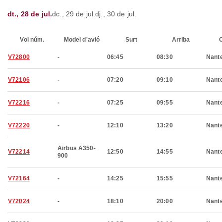
dt., 28 de jul.
dc., 29 de jul.
dj., 30 de jul.
Vol núm.
Model d'avió
Surt
Arriba
C
V72800
-
06:45
08:30
Nant
V72106
-
07:20
09:10
Nant
V72216
-
07:25
09:55
Nant
V72220
-
12:10
13:20
Nant
Airbus A350-
V72214
12:50
14:55
Nant
900
V72164
-
14:25
15:55
Nant
V72024
-
18:10
20:00
Nant