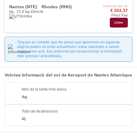
Nantes (NTE)
Rhodes (RHO)
Comença des de
€ 253,37
dg., 23 d’ag.
Directe
Preu/ Pax
Volotea
Llibre
Tingues en compte que els preus que apareixen en aquesta
pàgina poden no estar actualitzats i estar subjectes a canvis
sense previ avís. Ens esforcem per proporcionar la informació
més precisa i actualitzada.
Volotea Informació del vol de Aeroport de Nantes Atlantique
Mes de la tarifa més baixa
Ag.
Total de destinacions
41