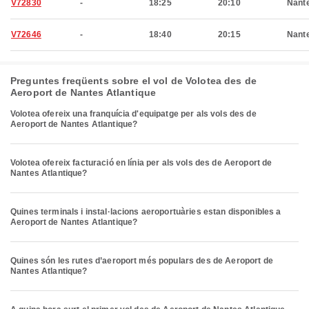
V72830
-
18:25
20:10
Nant
V72646
-
18:40
20:15
Nant
Preguntes freqüents sobre el vol de Volotea des de
Aeroport de Nantes Atlantique
Volotea ofereix una franquícia d'equipatge per als vols des de
Aeroport de Nantes Atlantique?
Volotea ofereix facturació en línia per als vols des de Aeroport de
Nantes Atlantique?
Quines terminals i instal·lacions aeroportuàries estan disponibles a
Aeroport de Nantes Atlantique?
Quines són les rutes d’aeroport més populars des de Aeroport de
Nantes Atlantique?