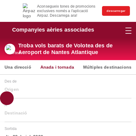
Aconsegueix tones de promocions
exclusives només a l'aplicació
descarregar
Airpaz. Descarrega ara!
Companyies aèries associades
Troba vols barats de Volotea des de
Aeroport de Nantes Atlantique
Una direcció
Anada i tornada
Múltiples destinacions
Des de
Origen
A
Destinació
Sortida