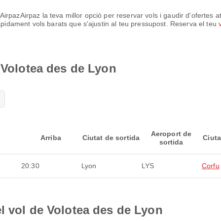
pazAirpaz la teva millor opció per reservar vols i gaudir d'ofertes at
ràpidament vols barats que s'ajustin al teu pressupost. Reserva el teu
e Volotea des de Lyon
Aeroport de
Arriba
Ciutat de sortida
Ciuta
sortida
20:30
Lyon
LYS
Corfu
l vol de Volotea des de Lyon