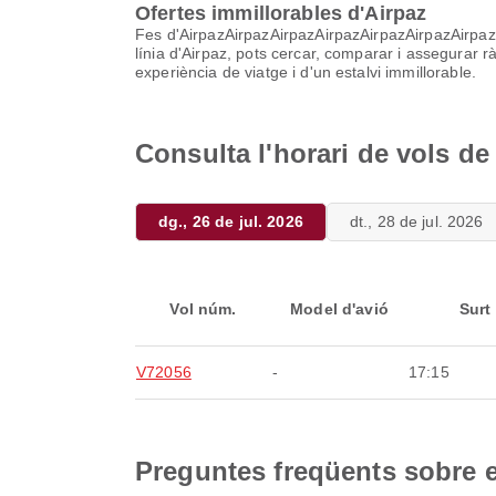
Ofertes immillorables d'Airpaz
Fes d'AirpazAirpazAirpazAirpazAirpazAirpazAirpazAir
línia d'Airpaz, pots cercar, comparar i assegurar 
experiència de viatge i d'un estalvi immillorable.
Consulta l'horari de vols d
dg., 26 de jul. 2026
dt., 28 de jul. 2026
Vol núm.
Model d'avió
Surt
V72056
-
17:15
Preguntes freqüents sobre e