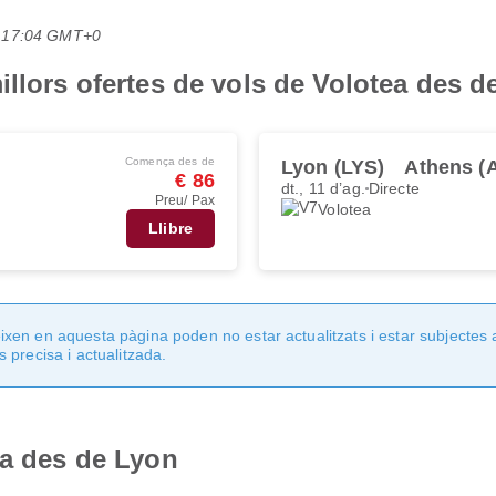
es 17:04 GMT+0
illors ofertes de vols de Volotea des d
Comença des de
Lyon (LYS)
Athens (
€ 86
dt., 11 d’ag.
Directe
Preu/ Pax
Volotea
Llibre
en en aquesta pàgina poden no estar actualitzats i estar subjectes 
 precisa i actualitzada.
ea des de Lyon