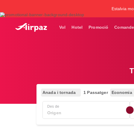
Estalvia mol
Vol
Hotel
Promoció
Comande
T
Anada i tornada
1 Passatger
Economia
Des de