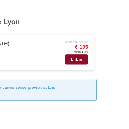
e Lyon
Comença des de
ATH)
€ 105
Preu/ Pax
Llibre
a canvis sense previ avís. Ens