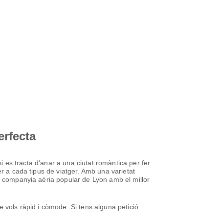
erfecta
si es tracta d'anar a una ciutat romàntica per fer
er a cada tipus de viatger. Amb una varietat
la companyia aèria popular de Lyon amb el millor
 vols ràpid i còmode. Si tens alguna petició