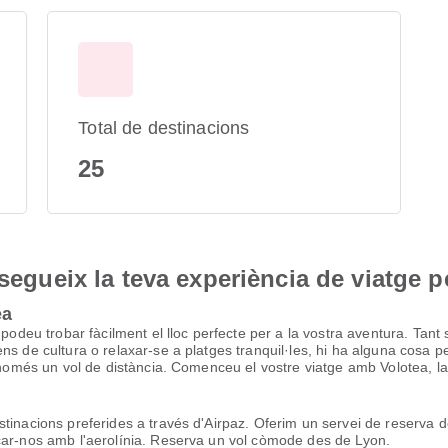
Total de destinacions
25
nsegueix la teva experiència de viatge p
ea
podeu trobar fàcilment el lloc perfecte per a la vostra aventura. Tant 
ns de cultura o relaxar-se a platges tranquil·les, hi ha alguna cosa p
s només un vol de distància. Comenceu el vostre viatge amb Volotea, 
tinacions preferides a través d'Airpaz. Oferim un servei de reserva de
car-nos amb l'aerolínia. Reserva un vol còmode des de Lyon.