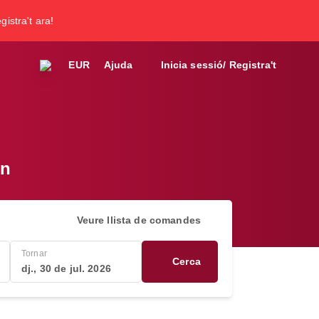
gistra't ara!
EUR
Ajuda
Inicia sessió/ Registra't
on
Veure llista de comandes
Tornar
Cerca
dj., 30 de jul. 2026