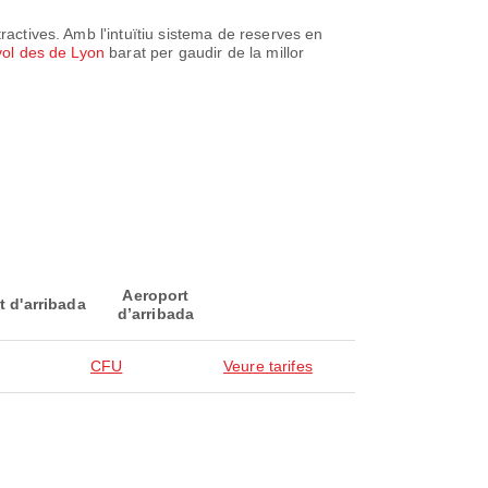
ractives. Amb l'intuïtiu sistema de reserves en
vol des de Lyon
barat per gaudir de la millor
Aeroport
t d'arribada
d’arribada
CFU
Veure tarifes