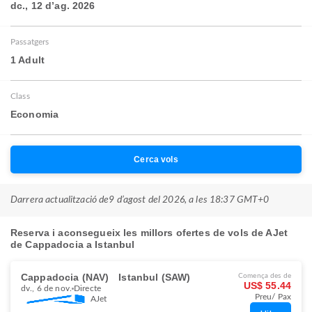
dc., 12 d’ag. 2026
Passatgers
1 Adult
Class
Economia
Cerca vols
Darrera actualització de
9 d’agost del 2026, a les 18:37 GMT+0
Reserva i aconsegueix les millors ofertes de vols de AJet
de Cappadocia a Istanbul
Cappadocia (NAV)
Istanbul (SAW)
Comença des de
US$ 55.44
dv., 6 de nov.
Directe
Preu/ Pax
AJet