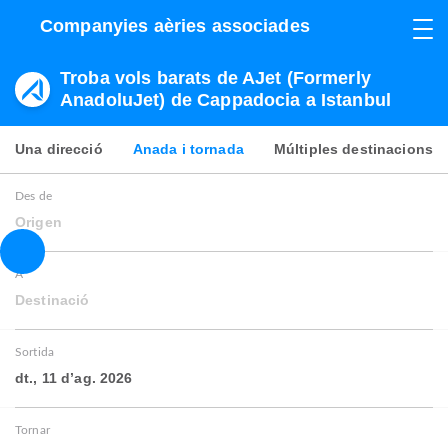
Companyies aèries associades
Troba vols barats de AJet (Formerly
AnadoluJet) de Cappadocia a Istanbul
Una direcció
Anada i tornada
Múltiples destinacions
Des de
Origen
A
Destinació
Sortida
dt., 11 d’ag. 2026
Tornar