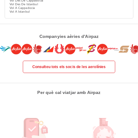
Vol Des De Cappadocia
Vol Des De Istanbul
Vol A Cappadocia
Vol A Istanbul
Companyies aèries d'Airpaz
Consulteu tots els socis de les aerolínies
Per què cal viatjar amb Airpaz