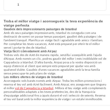
1
Troba el millor viatge i aconsegueix la teva experiència de
viatge perfecta
Gaudeix dels impressionants paisatges de Istanbul
Amb els seus paisatges impressionants, Istanbul és coneguda com una
destinació de somni on passar temps passejant, gaudint dels paisatges i de
l'ambient tranquil. Planifica un viatge fàcil i agradable amb amics i familiars.
Per completar les teves vacances, AJet està preparat per oferir-te el millor
servei i portar-te des de Istanbul.
Viatja fàcil i còmodament amb Airpaz
Trobeu vols des de AJet de manera ràpida, senzilla i assequible amb l'ajuda
d'Airpaz. Amb només un clic, podreu gaudir del millor i més inoblidable vol de
Cappadocia a Istanbul. D'altra banda, Airpaz posa a la vostra disposició un
equip d'atenció al client que sempre està preparat per ajudar-vos amb
qualsevol dubte. Gaudeix d'unes vacances agradables amb la teva família
sense preocupar-te pels plans de viatge.
Les millors ofertes de viatges de Istanbul
Aconsegueix vols barats només amb Airpaz. Troba les millors promocions i
reserva el teu vol amb AJet fàcilment. Amb Airpaz, ens assegurem que tingueu
el millor
vol de Cappadocia a Istanbul
. Millora el teu viatge amb complements
personalitzables adaptats a les teves preferències, des de la franquícia
d'equipatge addicional fins a àpats durant el vol i selecció de seients. Reserva
el teu vol barat amb la millor experiència de viatge i un estalvi immillorable.