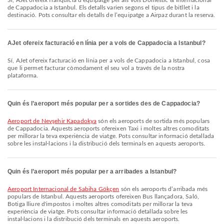
Sí, AJet ofereix franquícia d’equipatge per als vols Domèstic & Internacional
de Cappadocia a Istanbul. Els detalls varien segons el tipus de bitllet i la
destinació. Pots consultar els detalls de l’equipatge a Airpaz durant la reserva.
AJet ofereix facturació en línia per a vols de Cappadocia a Istanbul?
Sí, AJet ofereix facturació en línia per a vols de Cappadocia a Istanbul, cosa
que li permet facturar còmodament el seu vol a través de la nostra
plataforma.
Quin és l’aeroport més popular per a sortides des de Cappadocia?
Aeroport de Nevşehir Kapadokya
són els aeroports de sortida més populars
de Cappadocia. Aquests aeroports ofereixen Taxi i moltes altres comoditats
per millorar la teva experiència de viatge. Pots consultar informació detallada
sobre les instal·lacions i la distribució dels terminals en aquests aeroports.
Quin és l’aeroport més popular per a arribades a Istanbul?
Aeroport Internacional de Sabiha Gökçen
són els aeroports d’arribada més
populars de Istanbul. Aquests aeroports ofereixen Bus llançadora, Saló,
Botiga lliure d'impostos i moltes altres comoditats per millorar la teva
experiència de viatge. Pots consultar informació detallada sobre les
instal·lacions i la distribució dels terminals en aquests aeroports.