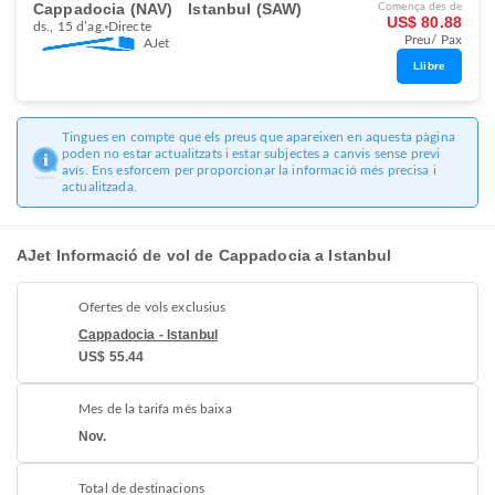
Cappadocia (NAV)
Istanbul (SAW)
Comença des de
US$ 80.88
ds., 15 d’ag.
Directe
Preu/ Pax
AJet
Llibre
Tingues en compte que els preus que apareixen en aquesta pàgina
poden no estar actualitzats i estar subjectes a canvis sense previ
avís. Ens esforcem per proporcionar la informació més precisa i
actualitzada.
AJet Informació de vol de Cappadocia a Istanbul
Ofertes de vols exclusius
Cappadocia - Istanbul
US$ 55.44
Mes de la tarifa més baixa
Nov.
Total de destinacions