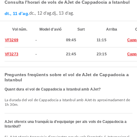
Consulta l'horari de vols de AJet de Cappadocia a Istanbul
dt., 11 d’ag.
dc., 12 d’ag.
dj., 13 d’ag.
Vol núm.
Model d'avió
Surt
Arriba
C
VF3269
-
09:45
11:15
Capp
VF3273
-
21:45
23:15
Capp
Preguntes freqüents sobre el vol de AJet de Cappadocia a
Istanbul
Quant dura el vol de Cappadocia a Istanbul amb AJet?
La durada del vol de Cappadocia a Istanbul amb AJet és aproximadament de
1h 30m.
AJet ofereix una franquícia d'equipatge per als vols de Cappadocia a
Istanbul?