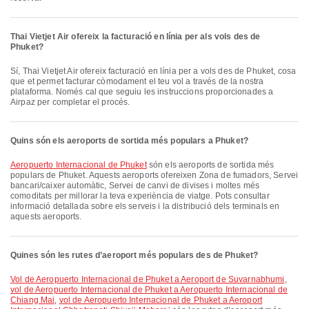
Thai Vietjet Air ofereix la facturació en línia per als vols des de
Phuket?
Sí, Thai Vietjet Air ofereix facturació en línia per a vols des de Phuket, cosa
que et permet facturar còmodament el teu vol a través de la nostra
plataforma. Només cal que seguiu les instruccions proporcionades a
Airpaz per completar el procés.
Quins són els aeroports de sortida més populars a Phuket?
Aeropuerto Internacional de Phuket
són els aeroports de sortida més
populars de Phuket. Aquests aeroports ofereixen Zona de fumadors, Servei
bancari/caixer automàtic, Servei de canvi de divises i moltes més
comoditats per millorar la teva experiència de viatge. Pots consultar
informació detallada sobre els serveis i la distribució dels terminals en
aquests aeroports.
Quines són les rutes d’aeroport més populars des de Phuket?
vol de Aeropuerto Internacional de Phuket a Aeroport de Suvarnabhumi
,
vol de Aeropuerto Internacional de Phuket a Aeropuerto Internacional de
Chiang Mai
,
vol de Aeropuerto Internacional de Phuket a Aeroport