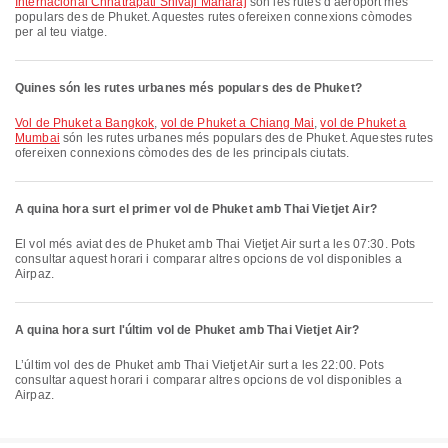
Internacional Chhatrapati Shivaji Maharaj
són les rutes d’aeroport més
populars des de Phuket. Aquestes rutes ofereixen connexions còmodes
per al teu viatge.
Quines són les rutes urbanes més populars des de Phuket?
vol de Phuket a Bangkok
,
vol de Phuket a Chiang Mai
,
vol de Phuket a
Mumbai
són les rutes urbanes més populars des de Phuket. Aquestes rutes
ofereixen connexions còmodes des de les principals ciutats.
A quina hora surt el primer vol de Phuket amb Thai Vietjet Air?
El vol més aviat des de Phuket amb Thai Vietjet Air surt a les 07:30. Pots
consultar aquest horari i comparar altres opcions de vol disponibles a
Airpaz.
A quina hora surt l'últim vol de Phuket amb Thai Vietjet Air?
L’últim vol des de Phuket amb Thai Vietjet Air surt a les 22:00. Pots
consultar aquest horari i comparar altres opcions de vol disponibles a
Airpaz.