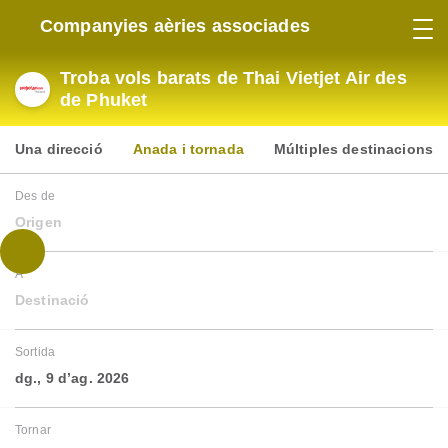
Companyies aèries associades
Troba vols barats de Thai Vietjet Air des
de Phuket
Una direcció
Anada i tornada
Múltiples destinacions
Des de
Origen
A
Destinació
Sortida
dg., 9 d’ag. 2026
Tornar