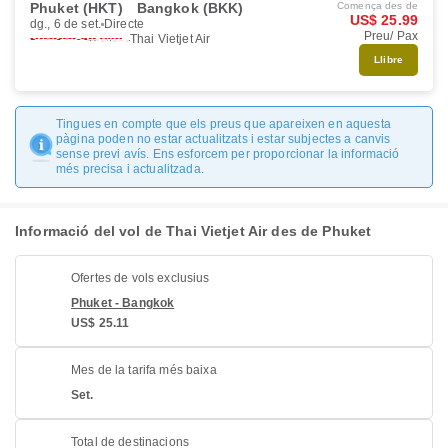
Phuket (HKT)
Bangkok (BKK)
Comença des de
US$ 25.99
dg., 6 de set.
Directe
Preu/ Pax
Thai Vietjet Air
Llibre
Tingues en compte que els preus que apareixen en aquesta
pàgina poden no estar actualitzats i estar subjectes a canvis
sense previ avís. Ens esforcem per proporcionar la informació
més precisa i actualitzada.
Informació del vol de Thai Vietjet Air des de Phuket
Ofertes de vols exclusius
Phuket - Bangkok
US$ 25.11
Mes de la tarifa més baixa
Set.
Total de destinacions