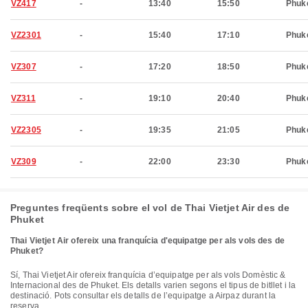
VZ417
-
13:40
15:50
Phuk
VZ2301
-
15:40
17:10
Phuk
VZ307
-
17:20
18:50
Phuk
VZ311
-
19:10
20:40
Phuk
VZ2305
-
19:35
21:05
Phuk
VZ309
-
22:00
23:30
Phuk
Preguntes freqüents sobre el vol de Thai Vietjet Air des de
Phuket
Thai Vietjet Air ofereix una franquícia d'equipatge per als vols des de
Phuket?
Sí, Thai Vietjet Air ofereix franquícia d’equipatge per als vols Domèstic &
Internacional des de Phuket. Els detalls varien segons el tipus de bitllet i la
destinació. Pots consultar els detalls de l’equipatge a Airpaz durant la
reserva.