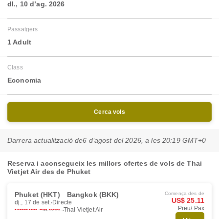
dl., 10 d’ag. 2026
Passatgers
1 Adult
Class
Economia
Cerca vols
Darrera actualització de
6 d’agost del 2026, a les 20:19 GMT+0
Reserva i aconsegueix les millors ofertes de vols de Thai
Vietjet Air des de Phuket
Phuket (HKT)
Bangkok (BKK)
Comença des de
US$ 25.11
dj., 17 de set.
Directe
Preu/ Pax
Thai Vietjet Air