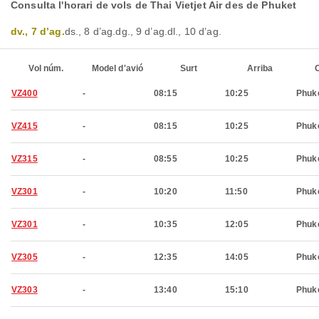
Consulta l'horari de vols de Thai Vietjet Air des de Phuket
dv., 7 d’ag.
ds., 8 d’ag.
dg., 9 d’ag.
dl., 10 d’ag.
Vol núm.
Model d'avió
Surt
Arriba
C
VZ400
-
08:15
10:25
Phuk
VZ415
-
08:15
10:25
Phuk
VZ315
-
08:55
10:25
Phuk
VZ301
-
10:20
11:50
Phuk
VZ301
-
10:35
12:05
Phuk
VZ305
-
12:35
14:05
Phuk
VZ303
-
13:40
15:10
Phuk