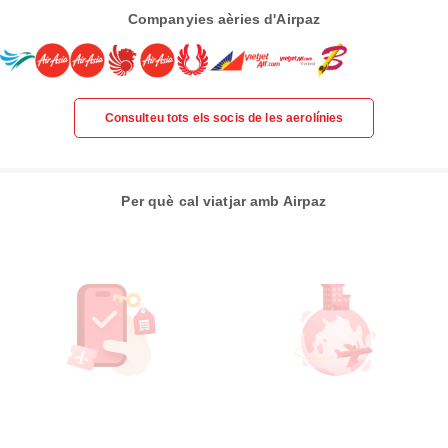
Companyies aèries d'Airpaz
Consulteu tots els socis de les aerolínies
Per què cal viatjar amb Airpaz