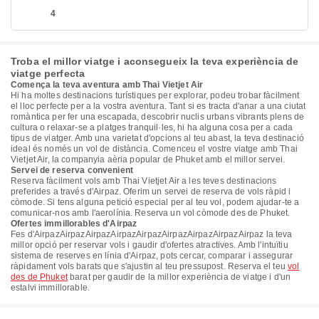
4
Troba el millor viatge i aconsegueix la teva experiència de
viatge perfecta
Comença la teva aventura amb Thai Vietjet Air
Hi ha moltes destinacions turístiques per explorar, podeu trobar fàcilment
el lloc perfecte per a la vostra aventura. Tant si es tracta d'anar a una ciutat
romàntica per fer una escapada, descobrir nuclis urbans vibrants plens de
cultura o relaxar-se a platges tranquil·les, hi ha alguna cosa per a cada
tipus de viatger. Amb una varietat d'opcions al teu abast, la teva destinació
ideal és només un vol de distància. Comenceu el vostre viatge amb Thai
Vietjet Air, la companyia aèria popular de Phuket amb el millor servei.
Servei de reserva convenient
Reserva fàcilment vols amb Thai Vietjet Air a les teves destinacions
preferides a través d'Airpaz. Oferim un servei de reserva de vols ràpid i
còmode. Si tens alguna petició especial per al teu vol, podem ajudar-te a
comunicar-nos amb l'aerolínia. Reserva un vol còmode des de Phuket.
Ofertes immillorables d'Airpaz
Fes d'AirpazAirpazAirpazAirpazAirpazAirpazAirpazAirpazAirpaz la teva
millor opció per reservar vols i gaudir d'ofertes atractives. Amb l'intuïtiu
sistema de reserves en línia d'Airpaz, pots cercar, comparar i assegurar
ràpidament vols barats que s'ajustin al teu pressupost. Reserva el teu
vol
des de Phuket
barat per gaudir de la millor experiència de viatge i d'un
estalvi immillorable.