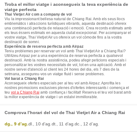
Troba el millor viatge i aconsegueix la teva experiència de
viatge perfecta
Thai Vietjet Air com a company de vol
Viu la impressionant bellesa natural de Chiang Rai. Amb els seus llocs
emblemàtics i atraccions turístiques vibrants, aquesta destinació ofereix
una combinació perfecta de relaxació i emoció. Crea records estimats amb
els teus éssers estimats en aquesta ciutat excepcional. Per acompanyar el
vostre viatge, Thai Vietjet Air us ofereix un vol còmode fins a la vostra
destinació de somni.
Experiència de reserva perfecta amb Airpaz
Teniu problemes per reservar un vol amb Thai Vietjet Air a Chiang Rai?
Utilitzeu Airpaz per a una experiència de reserva perfecta a qualsevol
destinació. Amb la nostra assistència, podeu afegir peticions especials i
personalitzar les vostres necessitats de vol, tot en una aplicació. Amb el
nostre servei d'atenció al client les 24 hores del dia, els 7 dies de la
setmana, assegureu-vos un viatge fluid i sense problemes.
Vol barat a Chiang Rai
Aconsegueix ofertes especials per al teu vol amb Airpaz. Aprofita les
nostres promocions exclusives plenes d'ofertes interessants i comença el
teu
vol a Chiang Rai
amb confiança i facilitat! Reserva el teu vol barat amb
la millor experiència de viatge i un estalvi immillorable.
Comprova l'horari del vol de Thai Vietjet Air a Chiang Rai
dg., 9 d’ag.
dl., 10 d’ag.
dt., 11 d’ag.
dc., 12 d’ag.