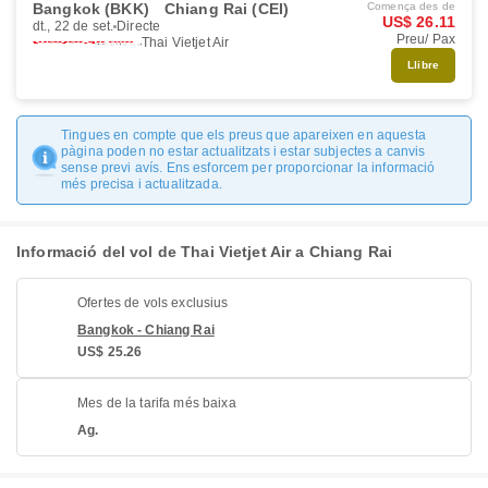
Bangkok (BKK)
Chiang Rai (CEI)
Comença des de
US$ 26.11
dt., 22 de set.
Directe
Preu/ Pax
Thai Vietjet Air
Llibre
Tingues en compte que els preus que apareixen en aquesta
pàgina poden no estar actualitzats i estar subjectes a canvis
sense previ avís. Ens esforcem per proporcionar la informació
més precisa i actualitzada.
Informació del vol de Thai Vietjet Air a Chiang Rai
Ofertes de vols exclusius
Bangkok - Chiang Rai
US$ 25.26
Mes de la tarifa més baixa
Ag.