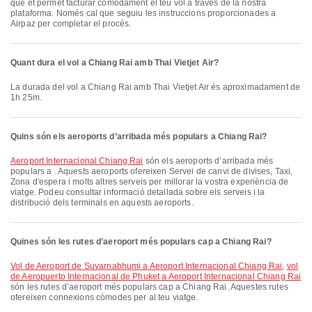
que et permet facturar còmodament el teu vol a través de la nostra
plataforma. Només cal que seguiu les instruccions proporcionades a
Airpaz per completar el procés.
Quant dura el vol a Chiang Rai amb Thai Vietjet Air?
La durada del vol a Chiang Rai amb Thai Vietjet Air és aproximadament de
1h 25m.
Quins són els aeroports d’arribada més populars a Chiang Rai?
Aeroport Internacional Chiang Rai
són els aeroports d’arribada més
populars a . Aquests aeroports ofereixen Servei de canvi de divises, Taxi,
Zona d'espera i molts altres serveis per millorar la vostra experiència de
viatge. Podeu consultar informació detallada sobre els serveis i la
distribució dels terminals en aquests aeroports.
Quines són les rutes d’aeroport més populars cap a Chiang Rai?
vol de Aeroport de Suvarnabhumi a Aeroport Internacional Chiang Rai
,
vol
de Aeropuerto Internacional de Phuket a Aeroport Internacional Chiang Rai
són les rutes d’aeroport més populars cap a Chiang Rai. Aquestes rutes
ofereixen connexions còmodes per al teu viatge.