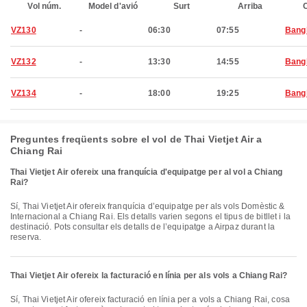
Vol núm.
Model d'avió
Surt
Arriba
C
VZ130
-
06:30
07:55
Bang
VZ132
-
13:30
14:55
Bang
VZ134
-
18:00
19:25
Bang
Preguntes freqüents sobre el vol de Thai Vietjet Air a
Chiang Rai
Thai Vietjet Air ofereix una franquícia d'equipatge per al vol a Chiang
Rai?
Sí, Thai Vietjet Air ofereix franquícia d’equipatge per als vols Domèstic &
Internacional a Chiang Rai. Els detalls varien segons el tipus de bitllet i la
destinació. Pots consultar els detalls de l’equipatge a Airpaz durant la
reserva.
Thai Vietjet Air ofereix la facturació en línia per als vols a Chiang Rai?
Sí, Thai Vietjet Air ofereix facturació en línia per a vols a Chiang Rai, cosa