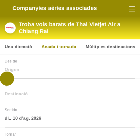
Companyies aèries associades
Troba vols barats de Thai Vietjet Air a
Chiang Rai
Una direcció
Anada i tornada
Múltiples destinacions
Des de
Origen
A
Destinació
Sortida
dl., 10 d’ag. 2026
Tornar