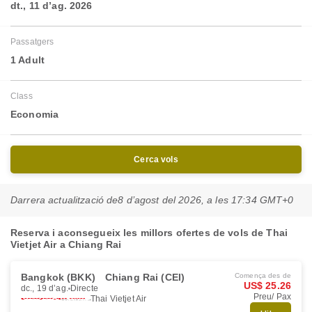
dt., 11 d’ag. 2026
Passatgers
1 Adult
Class
Economia
Cerca vols
Darrera actualització de
8 d’agost del 2026, a les 17:34 GMT+0
Reserva i aconsegueix les millors ofertes de vols de Thai
Vietjet Air a Chiang Rai
Bangkok (BKK)
Chiang Rai (CEI)
Comença des de
US$ 25.26
dc., 19 d’ag.
Directe
Preu/ Pax
Thai Vietjet Air