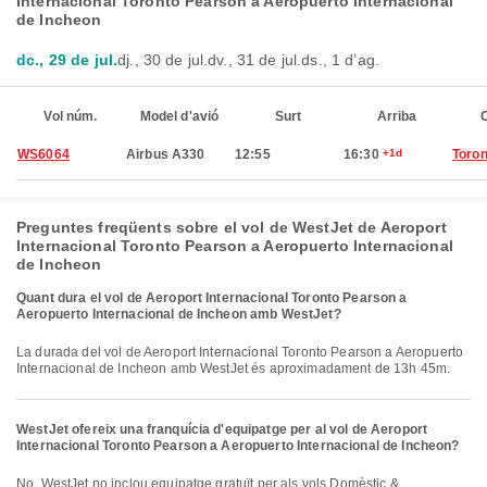
Internacional Toronto Pearson a Aeropuerto Internacional
de Incheon
dc., 29 de jul.
dj., 30 de jul.
dv., 31 de jul.
ds., 1 d’ag.
Vol núm.
Model d'avió
Surt
Arriba
C
WS6064
Airbus A330
12:55
16:30
+1d
Toron
Preguntes freqüents sobre el vol de WestJet de Aeroport
Internacional Toronto Pearson a Aeropuerto Internacional
de Incheon
Quant dura el vol de Aeroport Internacional Toronto Pearson a
Aeropuerto Internacional de Incheon amb WestJet?
La durada del vol de Aeroport Internacional Toronto Pearson a Aeropuerto
Internacional de Incheon amb WestJet és aproximadament de 13h 45m.
WestJet ofereix una franquícia d'equipatge per al vol de Aeroport
Internacional Toronto Pearson a Aeropuerto Internacional de Incheon?
No, WestJet no inclou equipatge gratuït per als vols Domèstic &