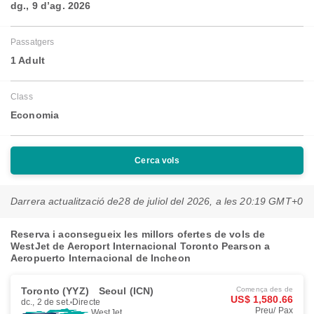
dg., 9 d’ag. 2026
Passatgers
1 Adult
Class
Economia
Cerca vols
Darrera actualització de
28 de juliol del 2026, a les 20:19 GMT+0
Reserva i aconsegueix les millors ofertes de vols de
WestJet de Aeroport Internacional Toronto Pearson a
Aeropuerto Internacional de Incheon
Toronto (YYZ)
Seoul (ICN)
Comença des de
US$ 1,580.66
dc., 2 de set.
Directe
Preu/ Pax
WestJet