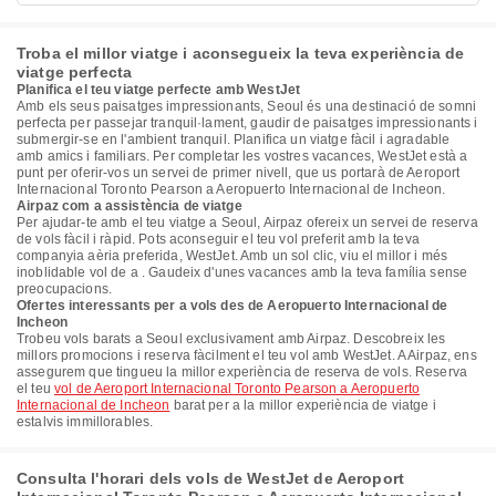
Troba el millor viatge i aconsegueix la teva experiència de
viatge perfecta
Planifica el teu viatge perfecte amb WestJet
Amb els seus paisatges impressionants, Seoul és una destinació de somni
perfecta per passejar tranquil·lament, gaudir de paisatges impressionants i
submergir-se en l'ambient tranquil. Planifica un viatge fàcil i agradable
amb amics i familiars. Per completar les vostres vacances, WestJet està a
punt per oferir-vos un servei de primer nivell, que us portarà de Aeroport
Internacional Toronto Pearson a Aeropuerto Internacional de Incheon.
Airpaz com a assistència de viatge
Per ajudar-te amb el teu viatge a Seoul, Airpaz ofereix un servei de reserva
de vols fàcil i ràpid. Pots aconseguir el teu vol preferit amb la teva
companyia aèria preferida, WestJet. Amb un sol clic, viu el millor i més
inoblidable vol de a . Gaudeix d'unes vacances amb la teva família sense
preocupacions.
Ofertes interessants per a vols des de Aeropuerto Internacional de
Incheon
Trobeu vols barats a Seoul exclusivament amb Airpaz. Descobreix les
millors promocions i reserva fàcilment el teu vol amb WestJet. A Airpaz, ens
assegurem que tingueu la millor experiència de reserva de vols. Reserva
el teu
vol de Aeroport Internacional Toronto Pearson a Aeropuerto
Internacional de Incheon
barat per a la millor experiència de viatge i
estalvis immillorables.
Consulta l'horari dels vols de WestJet de Aeroport