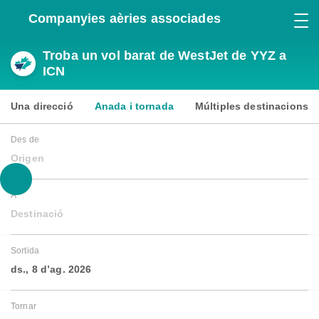
Companyies aèries associades
Troba un vol barat de WestJet de YYZ a
ICN
Una direcció
Anada i tornada
Múltiples destinacions
Des de
Origen
A
Destinació
Sortida
ds., 8 d’ag. 2026
Tornar