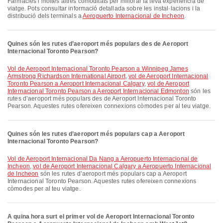
Farmàcies i moltes altres comoditats per millorar la teva experiència de
viatge. Pots consultar informació detallada sobre les instal·lacions i la
distribució dels terminals a
Aeropuerto Internacional de Incheon
.
Quines són les rutes d’aeroport més populars des de Aeroport
Internacional Toronto Pearson?
vol de Aeroport Internacional Toronto Pearson a Winnipeg James
Armstrong Richardson International Airport
,
vol de Aeroport Internacional
Toronto Pearson a Aeroport Internacional Calgary
,
vol de Aeroport
Internacional Toronto Pearson a Aeroport Internacional Edmonton
són les
rutes d’aeroport més populars des de Aeroport Internacional Toronto
Pearson. Aquestes rutes ofereixen connexions còmodes per al teu viatge.
Quines són les rutes d’aeroport més populars cap a Aeroport
Internacional Toronto Pearson?
vol de Aeroport Internacional Da Nang a Aeropuerto Internacional de
Incheon
,
vol de Aeroport Internacional Calgary a Aeropuerto Internacional
de Incheon
són les rutes d’aeroport més populars cap a Aeroport
Internacional Toronto Pearson. Aquestes rutes ofereixen connexions
còmodes per al teu viatge.
A quina hora surt el primer vol de Aeroport Internacional Toronto