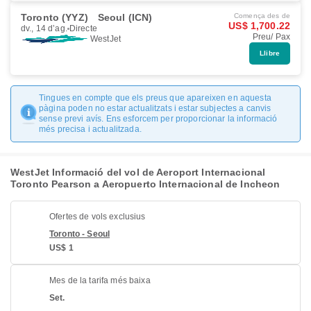
Toronto (YYZ)
Seoul (ICN)
Comença des de
US$ 1,700.22
dv., 14 d’ag.
Directe
Preu/ Pax
WestJet
Llibre
Tingues en compte que els preus que apareixen en aquesta
pàgina poden no estar actualitzats i estar subjectes a canvis
sense previ avís. Ens esforcem per proporcionar la informació
més precisa i actualitzada.
WestJet Informació del vol de Aeroport Internacional
Toronto Pearson a Aeropuerto Internacional de Incheon
Ofertes de vols exclusius
Toronto - Seoul
US$ 1
Mes de la tarifa més baixa
Set.