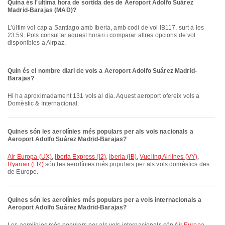
Quina és l'última hora de sortida des de Aeroport Adolfo Suárez
Madrid-Barajas (MAD)?
L’últim vol cap a Santiago amb Iberia, amb codi de vol IB117, surt a les
23:59. Pots consultar aquest horari i comparar altres opcions de vol
disponibles a Airpaz.
Quin és el nombre diari de vols a Aeroport Adolfo Suárez Madrid-
Barajas?
Hi ha aproximadament 131 vols al dia. Aquest aeroport ofereix vols a
Domèstic & Internacional.
Quines són les aerolínies més populars per als vols nacionals a
Aeroport Adolfo Suárez Madrid-Barajas?
Air Europa (UX)
,
Iberia Express (I2)
,
Iberia (IB)
,
Vueling Airlines (VY)
,
Ryanair (FR)
són les aerolínies més populars per als vols domèstics des
de Europe.
Quines són les aerolínies més populars per a vols internacionals a
Aeroport Adolfo Suárez Madrid-Barajas?