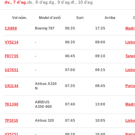
dv., 7 d’ag.
ds., 8 d’ag.
dg., 9 d’ag.
dl., 10 d’ag.
Vol núm.
Model d'avió
Surt
Arriba
C
CA898
Boeing 787
00:35
17:35
Madr
VY5214
-
06:35
09:00
Lisb
FR7755
-
06:45
09:10
Tangi
U27651
-
07:00
09:15
Lisb
Airbus A320
UX1144
07:35
09:45
Porto
N
AIRBUS
TK1360
07:40
13:00
Madr
A350-900
TP1010
Airbus 320
07:45
10:05
Lisb
VY5751
-
08:20
10:40
Porto