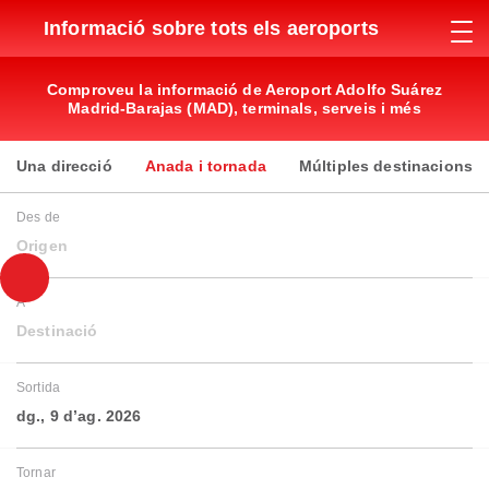
Informació sobre tots els aeroports
Comproveu la informació de Aeroport Adolfo Suárez
Madrid-Barajas (MAD), terminals, serveis i més
Una direcció
Anada i tornada
Múltiples destinacions
Des de
Origen
A
Destinació
Sortida
dg., 9 d’ag. 2026
Tornar