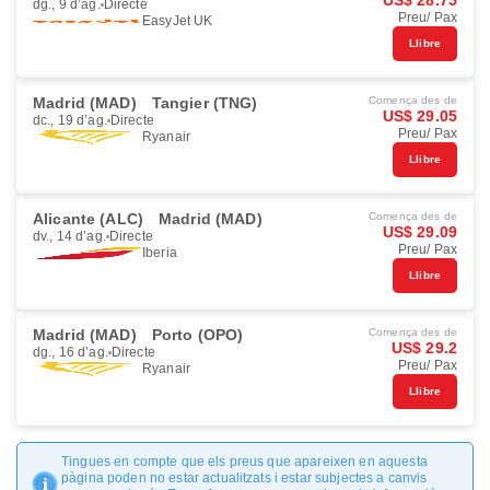
US$ 28.75
dg., 9 d’ag.
Directe
Preu/ Pax
EasyJet UK
Llibre
Madrid (MAD)
Tangier (TNG)
Comença des de
US$ 29.05
dc., 19 d’ag.
Directe
Preu/ Pax
Ryanair
Llibre
Alicante (ALC)
Madrid (MAD)
Comença des de
US$ 29.09
dv., 14 d’ag.
Directe
Preu/ Pax
Iberia
Llibre
Madrid (MAD)
Porto (OPO)
Comença des de
US$ 29.2
dg., 16 d’ag.
Directe
Preu/ Pax
Ryanair
Llibre
Tingues en compte que els preus que apareixen en aquesta
pàgina poden no estar actualitzats i estar subjectes a canvis