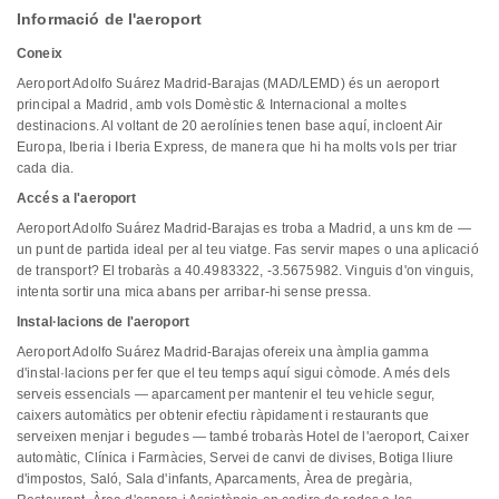
Informació de l'aeroport
Coneix
Aeroport Adolfo Suárez Madrid-Barajas (MAD/LEMD) és un aeroport
principal a Madrid, amb vols Domèstic & Internacional a moltes
destinacions. Al voltant de 20 aerolínies tenen base aquí, incloent Air
Europa, Iberia i Iberia Express, de manera que hi ha molts vols per triar
cada dia.
Accés a l'aeroport
Aeroport Adolfo Suárez Madrid-Barajas es troba a Madrid, a uns km de —
un punt de partida ideal per al teu viatge. Fas servir mapes o una aplicació
de transport? El trobaràs a 40.4983322, -3.5675982. Vinguis d'on vinguis,
intenta sortir una mica abans per arribar-hi sense pressa.
Instal·lacions de l'aeroport
Aeroport Adolfo Suárez Madrid-Barajas ofereix una àmplia gamma
d'instal·lacions per fer que el teu temps aquí sigui còmode. A més dels
serveis essencials — aparcament per mantenir el teu vehicle segur,
caixers automàtics per obtenir efectiu ràpidament i restaurants que
serveixen menjar i begudes — també trobaràs Hotel de l'aeroport, Caixer
automàtic, Clínica i Farmàcies, Servei de canvi de divises, Botiga lliure
d'impostos, Saló, Sala d'infants, Aparcaments, Àrea de pregària,