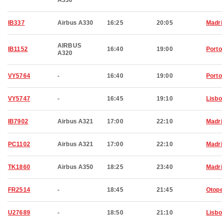
A330
IB337
Airbus A330
16:25
20:05
Madr
AIRBUS
IB1152
16:40
19:00
Porto
A320
VY5764
-
16:40
19:00
Porto
VY5747
-
16:45
19:10
Lisb
IB7902
Airbus A321
17:00
22:10
Madr
PC1102
Airbus A321
17:00
22:10
Madr
TK1860
Airbus A350
18:25
23:40
Madr
FR2514
-
18:45
21:45
Otop
U27689
-
18:50
21:10
Lisb