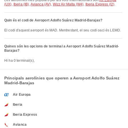
Les aerolínies més populars per als vols internacionals són
Air Europa
(UX)
,
Iberia (IB)
,
Avianca (AV)
,
Wizz Air Malta (W4)
,
Iberia Express (I2)
.
Quin és el codi de Aeroport Adolfo Suárez Madrid-Barajas?
El codi d'aquest aeroport és MAD. Mentrestant, el seu codi oaci és LEMD.
Quines són les opcions de terminal a Aeroport Adolfo Suárez Madrid-
Barajas?
Hi ha 0 terminal(s),
Principals aerolínies que operen a Aeroport Adolfo Suárez
Madrid-Barajas
Air Europa
Iberia
Iberia Express
Avianca