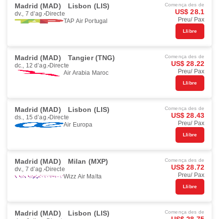
Madrid (MAD)
Lisbon (LIS)
Comença des de
US$ 28.1
dv., 7 d’ag.
Directe
Preu/ Pax
TAP Air Portugal
Llibre
Madrid (MAD)
Tangier (TNG)
Comença des de
US$ 28.22
dc., 12 d’ag.
Directe
Preu/ Pax
Air Arabia Maroc
Llibre
Madrid (MAD)
Lisbon (LIS)
Comença des de
US$ 28.43
ds., 15 d’ag.
Directe
Preu/ Pax
Air Europa
Llibre
Madrid (MAD)
Milan (MXP)
Comença des de
US$ 28.72
dv., 7 d’ag.
Directe
Preu/ Pax
Wizz Air Malta
Llibre
Madrid (MAD)
Lisbon (LIS)
Comença des de