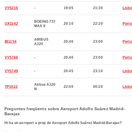
VY5216
-
19:05
21:30
Lisb
BOEING 737
UX1142
20:10
22:20
Porto
MAX 8
AIRBUS
IB1154
20:40
23:00
Porto
A320
VY5766
-
20:40
23:00
Porto
VY5749
-
20:45
23:10
Lisb
Airbus A320
TP1022
22:00
00:20
Lisb
N
Preguntes freqüents sobre Aeroport Adolfo Suárez Madrid-
Barajas
Hi ha un aeroport a prop de Aeroport Adolfo Suárez Madrid-Barajas?