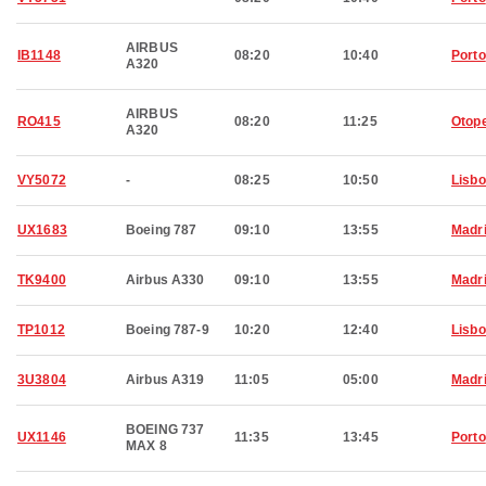
AIRBUS
IB1148
08:20
10:40
Porto
A320
AIRBUS
RO415
08:20
11:25
Otop
A320
VY5072
-
08:25
10:50
Lisb
UX1683
Boeing 787
09:10
13:55
Madr
TK9400
Airbus A330
09:10
13:55
Madr
TP1012
Boeing 787-9
10:20
12:40
Lisb
3U3804
Airbus A319
11:05
05:00
Madr
BOEING 737
UX1146
11:35
13:45
Porto
MAX 8