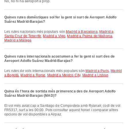
No, no hi ha aeroport a prop.
Quines rutes domèstiques sol fer la gent si surt de Aeroport Adolfo
Suárez Madrid-Barajas?
Les rutes nacionals més populars són
Madrid a Barcelona
,
Madrid a
Santa Cruz de Tenerife
,
Madrid a Vigo
,
Madrid a Palma de Mallorca
,
Madrid a Málaga
Quines rutes internacionals acostumen a fer la gent si surt des de
Aeroport Adolfo Suárez Madrid-Barajas?
Les rutes de vols internacionals més populars són
Madrid a Paris
,
Madrid
a Bogotá
,
Madrid a Rome
,
Madrid a Mexico City
,
Madrid a Lisbon
Quina és l'hora de sortida més primerenca des de Aeroport Adolfo
Suárez Madrid-Barajas (MAD)?
El vol més aviat cap a Santiago de Compostela amb Ryanair, codi de vol
FR5317, surt a les 00:00. Pots consultar aquest horari i comparar altres
opcions de vol disponibles a Airpaz.