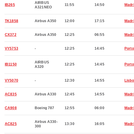
AIRBUS
IB265
11:55
14:50
Madr
A321NEO
TK1858
Airbus A350
12:00
17:15
Madr
CX372
Airbus A350
12:25
06:55
Madr
VY5753
-
12:25
14:45
Porto
AIRBUS
IB1150
12:25
14:45
Porto
A320
VY5070
-
12:30
14:55
Lisb
AC835
Airbus A330
12:45
14:55
Madr
CA908
Boeing 787
12:55
06:00
Madr
Airbus A330-
AC825
13:30
16:05
Madr
300