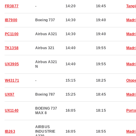
FR3877
-
14:20
16:45
Tangi
IB7900
Boeing 737
14:30
19:40
Madr
PC1100
Airbus A321
14:30
19:40
Madr
TK1358
Airbus 321
14:40
19:55
Madr
Airbus A321
UX3905
14:40
19:55
Madr
N
W43171
-
15:15
18:25
Otop
UX97
Boeing 787
15:25
18:45
Madr
BOEING 737
UX1140
16:05
18:15
Porto
MAX 8
AIRBUS
IB263
INDUSTRIE
16:05
18:55
Madr