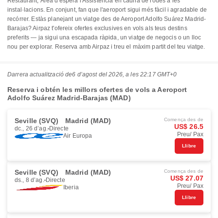
Restaurant, Àrea d'espera i Assistència en cadira de rodes a les
instal·lacions. En conjunt, fan que l'aeroport sigui més fàcil i agradable de
recórrer. Estàs planejant un viatge des de Aeroport Adolfo Suárez Madrid-
Barajas? Airpaz t'ofereix ofertes exclusives en vols als teus destins
preferits — ja sigui una escapada ràpida, un viatge de negocis o un lloc
nou per explorar. Reserva amb Airpaz i treu el màxim partit del teu viatge.
Darrera actualització de
6 d’agost del 2026, a les 22:17 GMT+0
Reserva i obtén les millors ofertes de vols a Aeroport
Adolfo Suárez Madrid-Barajas (MAD)
Seville (SVQ)
Madrid (MAD)
Comença des de
US$ 26.5
dc., 26 d’ag.
Directe
Preu/ Pax
Air Europa
Llibre
Seville (SVQ)
Madrid (MAD)
Comença des de
US$ 27.07
ds., 8 d’ag.
Directe
Preu/ Pax
Iberia
Llibre