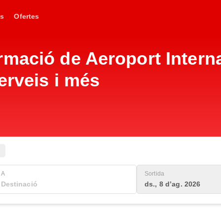
s
Ofertes
mació de Aeroport Interna
erveis i més
A
Sortida
ds., 8 d’ag. 2026