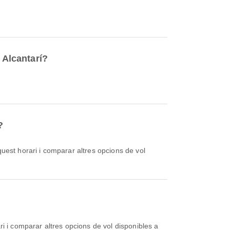
 Alcantarí?
?