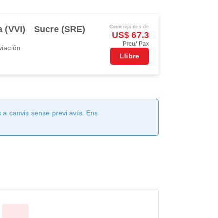
Comença des de
a (VVI)
Sucre (SRE)
US$ 67.3
Preu/ Pax
viación
Llibre
 a canvis sense previ avís. Ens