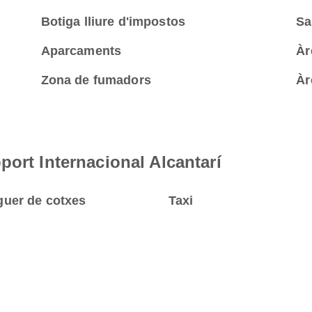
Botiga lliure d'impostos
Sa
Aparcaments
Àr
Zona de fumadors
Àr
port Internacional Alcantarí
guer de cotxes
Taxi