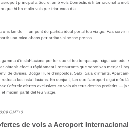
aeroport principal a Sucre, amb vols Domèstic & Internacional a molte
a que hi ha molts vols per triar cada dia.
 a uns km de — un punt de partida ideal per al teu viatge. Fas servir 
 sortir una mica abans per arribar-hi sense pressa.
ia gamma d'instal·lacions per fer que el teu temps aquí sigui còmode
per obtenir efectiu ràpidament i restaurants que serveixen menjar i b
anvi de divises, Botiga lliure d'impostos, Saló, Sala d'infants, Aparc
rodes a les instal·lacions. En conjunt, fan que l'aeroport sigui més fà
paz t'ofereix ofertes exclusives en vols als teus destins preferits — j
 el màxim partit del teu viatge.
 00:09 GMT+0
ofertes de vols a Aeroport Internacional