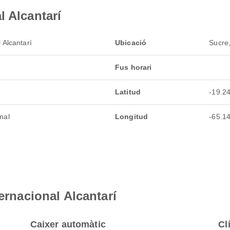
l Alcantarí
 Alcantarí
Ubicació
Sucre,
Fus horari
Latitud
-19.2
nal
Longitud
-65.1
ternacional Alcantarí
Caixer automàtic
Cl