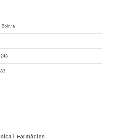
 Bolívia
4248
483
ínica i Farmàcies