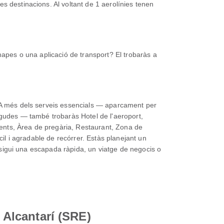
s destinacions. Al voltant de 1 aerolínies tenen
mapes o una aplicació de transport? El trobaràs a
. A més dels serveis essencials — aparcament per
egudes — també trobaràs Hotel de l'aeroport,
aments, Àrea de pregària, Restaurant, Zona de
cil i agradable de recórrer. Estàs planejant un
a sigui una escapada ràpida, un viatge de negocis o
 Alcantarí (SRE)