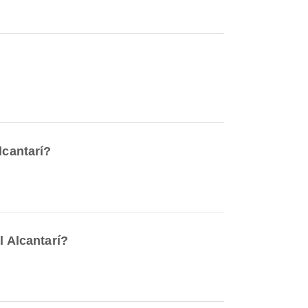
lcantarí?
l Alcantarí?