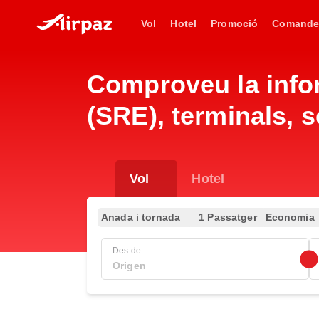
Vol
Hotel
Promoció
Comande
Comproveu la infor
(SRE), terminals, s
Vol
Hotel
Anada i tornada
1 Passatger
Economia
Des de