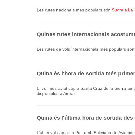
Les rutes nacionals més populars són
Sucre a La
Quines rutes internacionals acostumen
Les rutes de vols internacionals més populars só
Quina és l'hora de sortida més prime
El vol més aviat cap a Santa Cruz de la Sierra amb LATAM Chile, codi de vol LA2406, surt a les 01:00. Pots consultar aquest horari i comparar altres opcions de vol
disponibles a Airpaz.
Quina és l'última hora de sortida des
L’últim vol cap a La Paz amb Boliviana de Aviación, amb codi de vol OB626, surt a les 22:25. Pots consultar aquest horari i comparar altres opcions de vol disponibles a