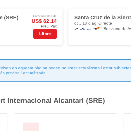
Comença des de
e (SRE)
Santa Cruz de la Sierr
US$ 62.14
dc., 19 d’ag.
Directe
Preu/ Pax
Boliviana de A
Llibre
ixen en aquesta pàgina poden no estar actualitzats i estar subjectes
s precisa i actualitzada.
t Internacional Alcantarí (SRE)