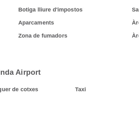
Botiga lliure d'impostos
Sa
Aparcaments
Àr
Zona de fumadors
Àr
nda Airport
guer de cotxes
Taxi