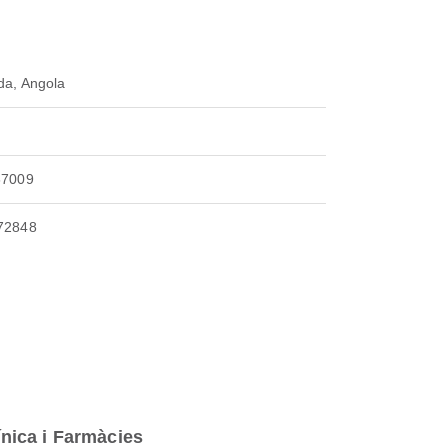
da, Angola
67009
72848
ínica i Farmàcies