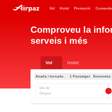
Vol
Hotel
Promoció
Comande
Comproveu la infor
serveis i més
Vol
Hotel
Anada i tornada
1 Passatger
Economia
Des de