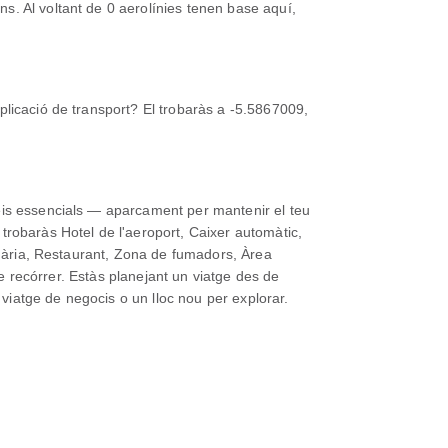
s. Al voltant de 0 aerolínies tenen base aquí,
plicació de transport? El trobaràs a -5.5867009,
eis essencials — aparcament per mantenir el teu
trobaràs Hotel de l'aeroport, Caixer automàtic,
regària, Restaurant, Zona de fumadors, Àrea
de recórrer. Estàs planejant un viatge des de
 viatge de negocis o un lloc nou per explorar.