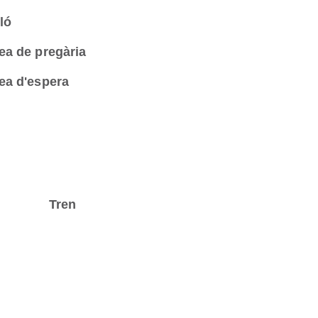
ló
ea de pregària
ea d'espera
Tren