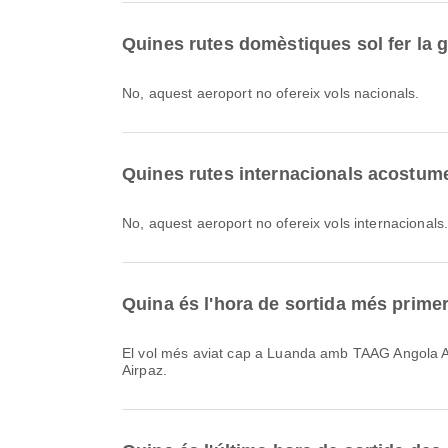
Quines rutes domèstiques sol fer la g
No, aquest aeroport no ofereix vols nacionals.
Quines rutes internacionals acostumen
No, aquest aeroport no ofereix vols internacionals
Quina és l'hora de sortida més prime
El vol més aviat cap a Luanda amb TAAG Angola Airlines, codi de vol DT121, surt a les 09:00. Pots consultar aquest horari i comparar altres opcions de vol disponibles a
Airpaz.