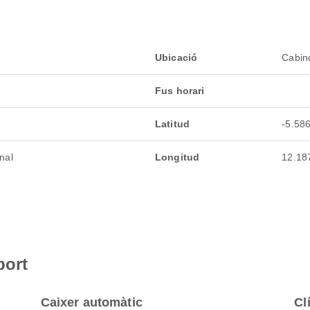
Ubicació
Cabin
Fus horari
Latitud
-5.58
nal
Longitud
12.18
port
Caixer automàtic
Cl