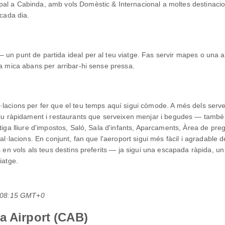
al a Cabinda, amb vols Domèstic & Internacional a moltes destinacion
 cada dia.
un punt de partida ideal per al teu viatge. Fas servir mapes o una a
na mica abans per arribar-hi sense pressa.
·lacions per fer que el teu temps aquí sigui còmode. A més dels serv
ctiu ràpidament i restaurants que serveixen menjar i begudes — també 
otiga lliure d'impostos, Saló, Sala d'infants, Aparcaments, Àrea de p
tal·lacions. En conjunt, fan que l'aeroport sigui més fàcil i agradable 
s en vols als teus destins preferits — ja sigui una escapada ràpida, un
iatge.
s 08:15 GMT+0
a Airport (CAB)