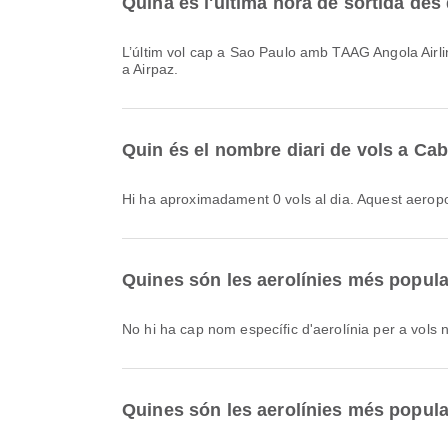
Quina és l'última hora de sortida de
L’últim vol cap a Sao Paulo amb TAAG Angola Airlines, amb codi de vol DT747, surt a les 23:00. Pots consultar aquest horari i comparar altres opcions de vol disponibles
a Airpaz.
Quin és el nombre diari de vols a Cab
Hi ha aproximadament 0 vols al dia. Aquest aeropo
Quines són les aerolínies més popula
No hi ha cap nom específic d'aerolínia per a vols 
Quines són les aerolínies més popula