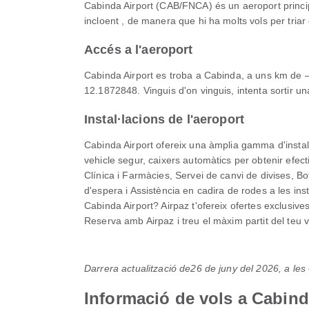
Cabinda Airport (CAB/FNCA) és un aeroport princip
incloent , de manera que hi ha molts vols per triar
Accés a l'aeroport
Cabinda Airport es troba a Cabinda, a uns km de — 
12.1872848. Vinguis d'on vinguis, intenta sortir u
Instal·lacions de l'aeroport
Cabinda Airport ofereix una àmplia gamma d'instal
vehicle segur, caixers automàtics per obtenir efe
Clínica i Farmàcies, Servei de canvi de divises, B
d'espera i Assistència en cadira de rodes a les ins
Cabinda Airport? Airpaz t'ofereix ofertes exclusive
Reserva amb Airpaz i treu el màxim partit del teu v
Darrera actualització de
26 de juny del 2026, a le
Informació de vols a Cabind