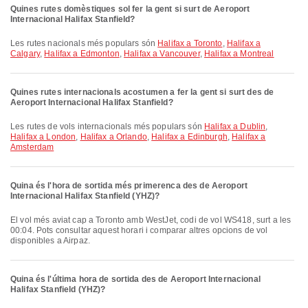
Quines rutes domèstiques sol fer la gent si surt de Aeroport
Internacional Halifax Stanfield?
Les rutes nacionals més populars són
Halifax a Toronto
,
Halifax a
Calgary
,
Halifax a Edmonton
,
Halifax a Vancouver
,
Halifax a Montreal
Quines rutes internacionals acostumen a fer la gent si surt des de
Aeroport Internacional Halifax Stanfield?
Les rutes de vols internacionals més populars són
Halifax a Dublin
,
Halifax a London
,
Halifax a Orlando
,
Halifax a Edinburgh
,
Halifax a
Amsterdam
Quina és l'hora de sortida més primerenca des de Aeroport
Internacional Halifax Stanfield (YHZ)?
El vol més aviat cap a Toronto amb WestJet, codi de vol WS418, surt a les
00:04. Pots consultar aquest horari i comparar altres opcions de vol
disponibles a Airpaz.
Quina és l'última hora de sortida des de Aeroport Internacional
Halifax Stanfield (YHZ)?