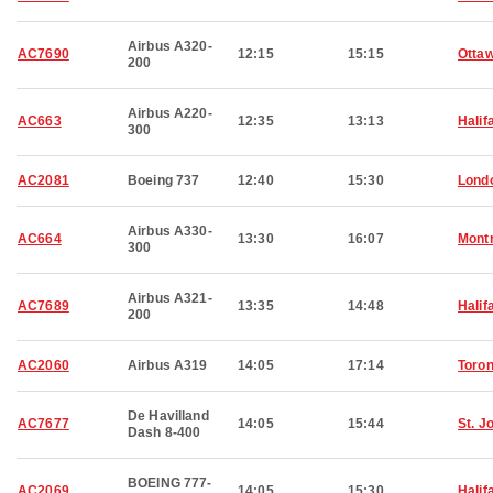
Airbus A320-
AC7690
12:15
15:15
Otta
200
Airbus A220-
AC663
12:35
13:13
Halif
300
AC2081
Boeing 737
12:40
15:30
Lond
Airbus A330-
AC664
13:30
16:07
Montr
300
Airbus A321-
AC7689
13:35
14:48
Halif
200
AC2060
Airbus A319
14:05
17:14
Toron
De Havilland
AC7677
14:05
15:44
St. J
Dash 8-400
BOEING 777-
AC2069
14:05
15:30
Halif