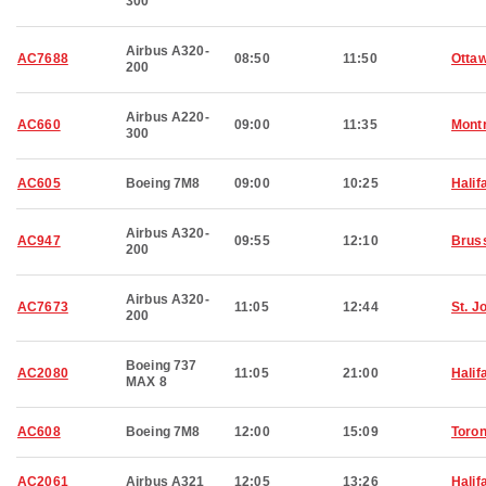
300
Airbus A320-
AC7688
08:50
11:50
Otta
200
Airbus A220-
AC660
09:00
11:35
Montr
300
AC605
Boeing 7M8
09:00
10:25
Halif
Airbus A320-
AC947
09:55
12:10
Brus
200
Airbus A320-
AC7673
11:05
12:44
St. J
200
Boeing 737
AC2080
11:05
21:00
Halif
MAX 8
AC608
Boeing 7M8
12:00
15:09
Toron
AC2061
Airbus A321
12:05
13:26
Halif