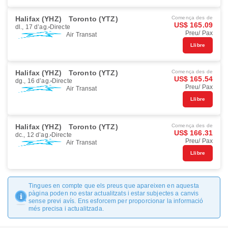
Halifax (YHZ)
Toronto (YTZ)
Comença des de
US$ 165.09
dl., 17 d’ag.
Directe
Preu/ Pax
Air Transat
Llibre
Halifax (YHZ)
Toronto (YTZ)
Comença des de
US$ 165.54
dg., 16 d’ag.
Directe
Preu/ Pax
Air Transat
Llibre
Halifax (YHZ)
Toronto (YTZ)
Comença des de
US$ 166.31
dc., 12 d’ag.
Directe
Preu/ Pax
Air Transat
Llibre
Tingues en compte que els preus que apareixen en aquesta
pàgina poden no estar actualitzats i estar subjectes a canvis
sense previ avís. Ens esforcem per proporcionar la informació
més precisa i actualitzada.