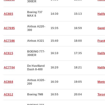
300ER
Boeing 737
AC665
14:30
15:13
Halif
MAX 8
Airbus A220-
AC7695
15:35
16:59
Gand
300
AC7386
Airbus A321
15:40
18:00
Frank
BOEING 777-
AC615
16:10
17:35
Halif
300ER
De Havilland
AC7704
16:20
18:21
Halif
Dash 8-400
Airbus A320-
AC668
16:30
19:05
Montr
200
AC612
Boeing 7M8
16:55
20:04
Toron