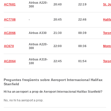
Airbus A220-
AC7681
20:40
22:19
St. J
300
AC7708
-
20:45
22:46
Halif
AC2066
Airbus A330
21:30
00:39
Toron
Airbus A220-
AC670
22:00
00:36
Montr
300
Airbus A319-
AC2064
22:45
01:54
Toron
100
Preguntes freqüents sobre Aeroport Internacional Halifax
Stanfield
Hi ha un aeroport a prop de Aeroport Internacional Halifax Stanfield?
No, no hi ha aeroport a prop.