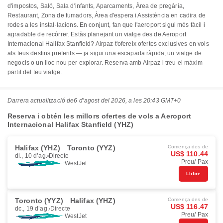
d'impostos, Saló, Sala d'infants, Aparcaments, Àrea de pregària,
Restaurant, Zona de fumadors, Àrea d'espera i Assistència en cadira de
rodes a les instal·lacions. En conjunt, fan que l'aeroport sigui més fàcil i
agradable de recórrer. Estàs planejant un viatge des de Aeroport
Internacional Halifax Stanfield? Airpaz t'ofereix ofertes exclusives en vols
als teus destins preferits — ja sigui una escapada ràpida, un viatge de
negocis o un lloc nou per explorar. Reserva amb Airpaz i treu el màxim
partit del teu viatge.
Darrera actualització de
6 d’agost del 2026, a les 20:43 GMT+0
Reserva i obtén les millors ofertes de vols a Aeroport
Internacional Halifax Stanfield (YHZ)
Halifax (YHZ)
Toronto (YYZ)
Comença des de
US$ 110.44
dl., 10 d’ag.
Directe
Preu/ Pax
WestJet
Llibre
Toronto (YYZ)
Halifax (YHZ)
Comença des de
US$ 116.47
dc., 19 d’ag.
Directe
Preu/ Pax
WestJet