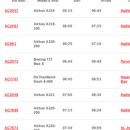
Vol núm.
Model d'avió
Surt
Arriba
C
AC2057
Airbus A319
05:15
06:40
Halif
Airbus A319-
AC2067
06:00
07:25
Halif
100
Airbus A320-
AC661
06:25
07:10
Halif
200
Boeing 737
AC2071
06:40
09:49
Toron
Max 8
De Havilland
Happ
AC7707
06:45
08:53
Dash 8-400
Bay
AC2059
Airbus A321
07:00
08:30
Halif
Airbus A320-
AC7685
07:15
08:28
Halif
200
Airbus A220-
AC7671
07:30
09:09
St. J