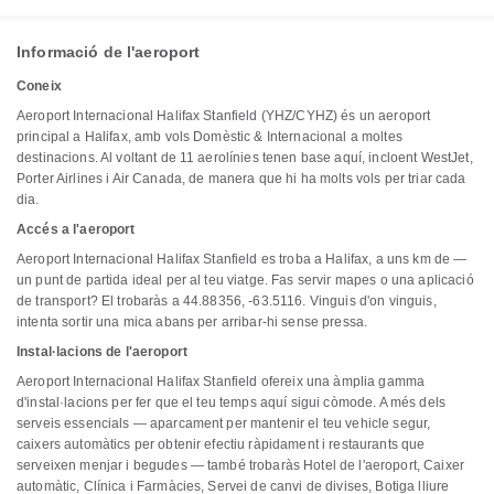
Informació de l'aeroport
Coneix
Aeroport Internacional Halifax Stanfield (YHZ/CYHZ) és un aeroport
principal a Halifax, amb vols Domèstic & Internacional a moltes
destinacions. Al voltant de 11 aerolínies tenen base aquí, incloent WestJet,
Porter Airlines i Air Canada, de manera que hi ha molts vols per triar cada
dia.
Accés a l'aeroport
Aeroport Internacional Halifax Stanfield es troba a Halifax, a uns km de —
un punt de partida ideal per al teu viatge. Fas servir mapes o una aplicació
de transport? El trobaràs a 44.88356, -63.5116. Vinguis d'on vinguis,
intenta sortir una mica abans per arribar-hi sense pressa.
Instal·lacions de l'aeroport
Aeroport Internacional Halifax Stanfield ofereix una àmplia gamma
d'instal·lacions per fer que el teu temps aquí sigui còmode. A més dels
serveis essencials — aparcament per mantenir el teu vehicle segur,
caixers automàtics per obtenir efectiu ràpidament i restaurants que
serveixen menjar i begudes — també trobaràs Hotel de l'aeroport, Caixer
automàtic, Clínica i Farmàcies, Servei de canvi de divises, Botiga lliure