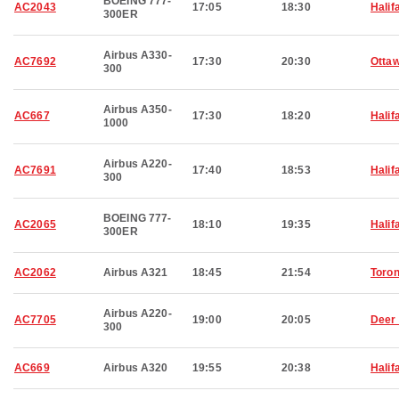
BOEING 777-
AC2043
17:05
18:30
Halif
300ER
Airbus A330-
AC7692
17:30
20:30
Otta
300
Airbus A350-
AC667
17:30
18:20
Halif
1000
Airbus A220-
AC7691
17:40
18:53
Halif
300
BOEING 777-
AC2065
18:10
19:35
Halif
300ER
AC2062
Airbus A321
18:45
21:54
Toron
Airbus A220-
AC7705
19:00
20:05
Deer
300
AC669
Airbus A320
19:55
20:38
Halif