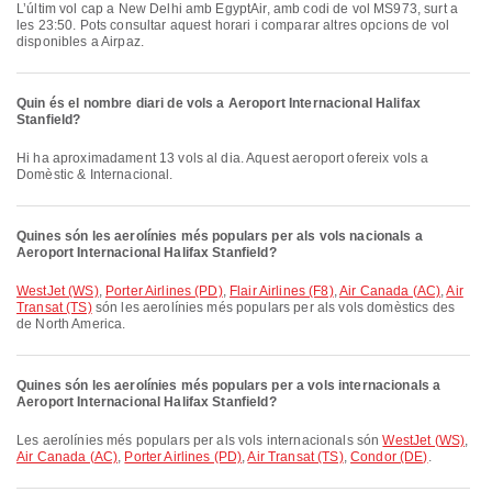
L’últim vol cap a New Delhi amb EgyptAir, amb codi de vol MS973, surt a
les 23:50. Pots consultar aquest horari i comparar altres opcions de vol
disponibles a Airpaz.
Quin és el nombre diari de vols a Aeroport Internacional Halifax
Stanfield?
Hi ha aproximadament 13 vols al dia. Aquest aeroport ofereix vols a
Domèstic & Internacional.
Quines són les aerolínies més populars per als vols nacionals a
Aeroport Internacional Halifax Stanfield?
WestJet (WS)
,
Porter Airlines (PD)
,
Flair Airlines (F8)
,
Air Canada (AC)
,
Air
Transat (TS)
són les aerolínies més populars per als vols domèstics des
de North America.
Quines són les aerolínies més populars per a vols internacionals a
Aeroport Internacional Halifax Stanfield?
Les aerolínies més populars per als vols internacionals són
WestJet (WS)
,
Air Canada (AC)
,
Porter Airlines (PD)
,
Air Transat (TS)
,
Condor (DE)
.