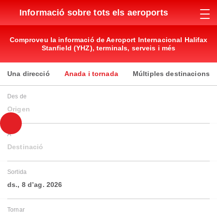
Informació sobre tots els aeroports
Comproveu la informació de Aeroport Internacional Halifax
Stanfield (YHZ), terminals, serveis i més
Una direcció
Anada i tornada
Múltiples destinacions
Des de
Origen
A
Destinació
Sortida
ds., 8 d’ag. 2026
Tornar