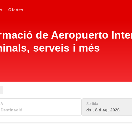
s
Ofertes
rmació de Aeropuerto Inte
inals, serveis i més
A
Sortida
ds., 8 d’ag. 2026