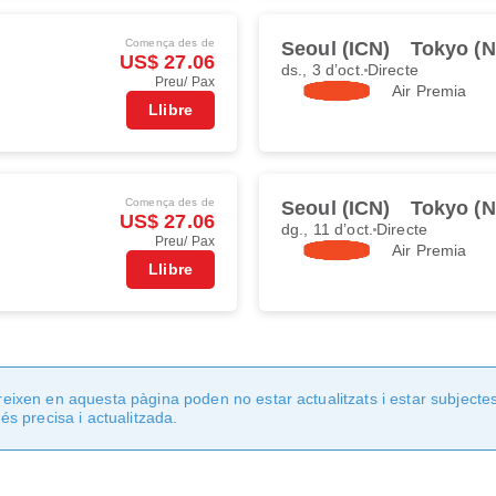
Comença des de
Seoul (ICN)
Tokyo (
US$ 27.06
ds., 3 d’oct.
Directe
Preu/ Pax
Air Premia
Llibre
Comença des de
Seoul (ICN)
Tokyo (
US$ 27.06
dg., 11 d’oct.
Directe
Preu/ Pax
Air Premia
Llibre
ixen en aquesta pàgina poden no estar actualitzats i estar subjectes
s precisa i actualitzada.