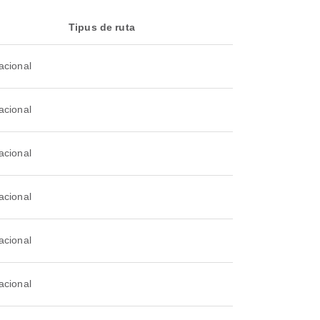
Tipus de ruta
acional
acional
acional
acional
acional
acional