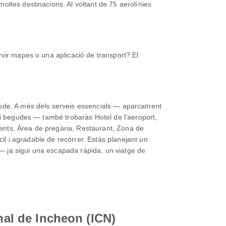
oltes destinacions. Al voltant de 75 aerolínies
rvir mapes o una aplicació de transport? El
mode. A més dels serveis essencials — aparcament
 i begudes — també trobaràs Hotel de l'aeroport,
aments, Àrea de pregària, Restaurant, Zona de
cil i agradable de recórrer. Estàs planejant un
s — ja sigui una escapada ràpida, un viatge de
nal de Incheon (ICN)