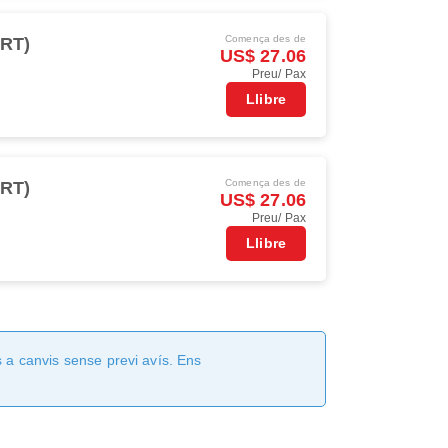
Comença des de
NRT)
US$ 27.06
Preu/ Pax
Llibre
Comença des de
NRT)
US$ 27.06
Preu/ Pax
Llibre
 a canvis sense previ avís. Ens