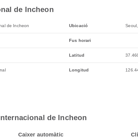
onal de Incheon
nal de Incheon
Ubicació
Seoul
Fus horari
Latitud
37.46
nal
Longitud
126.4
 Internacional de Incheon
Caixer automàtic
Cl