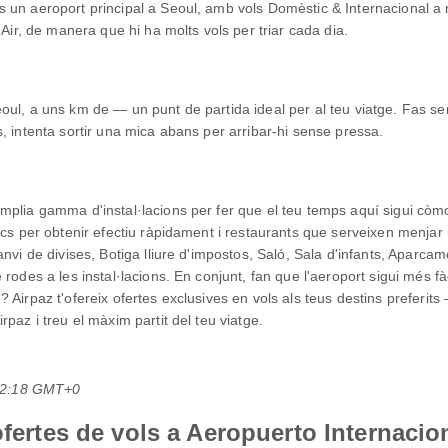
un aeroport principal a Seoul, amb vols Domèstic & Internacional a m
 Air, de manera que hi ha molts vols per triar cada dia.
ul, a uns km de — un punt de partida ideal per al teu viatge. Fas se
, intenta sortir una mica abans per arribar-hi sense pressa.
àmplia gamma d'instal·lacions per fer que el teu temps aquí sigui cò
ics per obtenir efectiu ràpidament i restaurants que serveixen menjar
anvi de divises, Botiga lliure d'impostos, Saló, Sala d'infants, Aparc
rodes a les instal·lacions. En conjunt, fan que l'aeroport sigui més fà
 Airpaz t'ofereix ofertes exclusives en vols als teus destins preferit
paz i treu el màxim partit del teu viatge.
 22:18 GMT+0
ofertes de vols a Aeropuerto Internacio