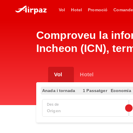
Vol
Hotel
Promoció
Comande
Comproveu la info
Incheon (ICN), term
Vol
Hotel
Anada i tornada
1 Passatger
Economia
Des de