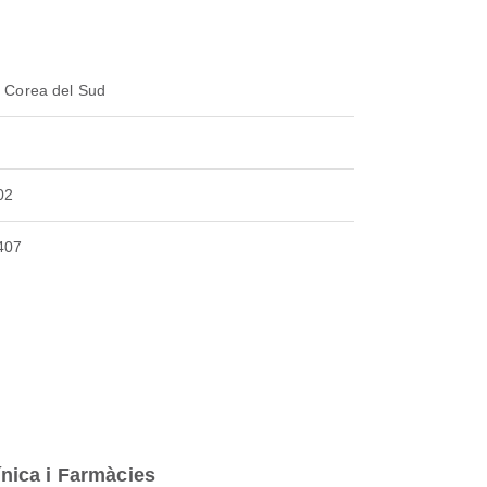
, Corea del Sud
02
407
ínica i Farmàcies