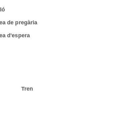
ló
ea de pregària
ea d'espera
Tren