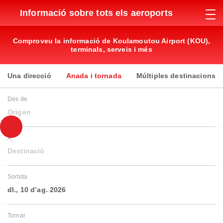
Informació sobre tots els aeroports
Comproveu la informació de Koulamoutou Airport (KOU),
terminals, serveis i més
Una direcció
Anada i tornada
Múltiples destinacions
Des de
Origen
A
Destinació
Sortida
dl., 10 d’ag. 2026
Tornar