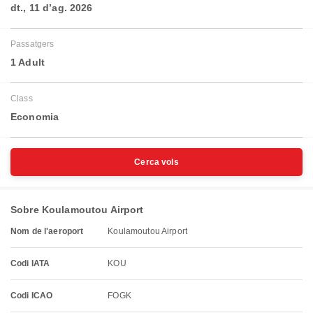
dt., 11 d’ag. 2026
Passatgers
1 Adult
Class
Economia
Cerca vols
Sobre Koulamoutou Airport
Nom de l'aeroport
Koulamoutou Airport
Codi IATA
KOU
Codi ICAO
FOGK