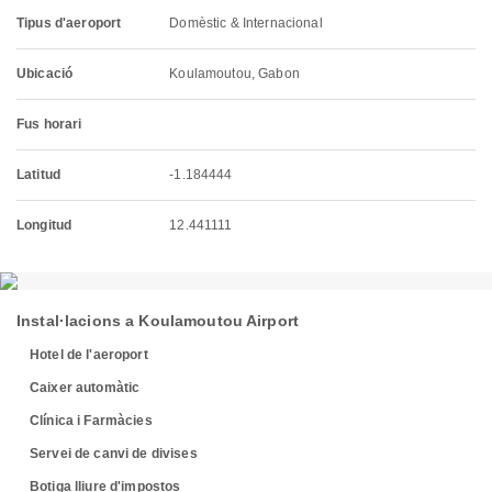
Tipus d'aeroport
Domèstic & Internacional
Ubicació
Koulamoutou, Gabon
Fus horari
Latitud
-1.184444
Longitud
12.441111
Instal·lacions a Koulamoutou Airport
Hotel de l'aeroport
Caixer automàtic
Clínica i Farmàcies
Servei de canvi de divises
Botiga lliure d'impostos