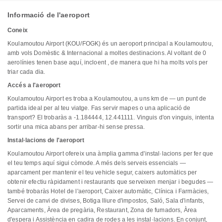
Informació de l'aeroport
Coneix
Koulamoutou Airport (KOU/FOGK) és un aeroport principal a Koulamoutou,
amb vols Domèstic & Internacional a moltes destinacions. Al voltant de 0
aerolínies tenen base aquí, incloent , de manera que hi ha molts vols per
triar cada dia.
Accés a l'aeroport
Koulamoutou Airport es troba a Koulamoutou, a uns km de — un punt de
partida ideal per al teu viatge. Fas servir mapes o una aplicació de
transport? El trobaràs a -1.184444, 12.441111. Vinguis d'on vinguis, intenta
sortir una mica abans per arribar-hi sense pressa.
Instal·lacions de l'aeroport
Koulamoutou Airport ofereix una àmplia gamma d'instal·lacions per fer que
el teu temps aquí sigui còmode. A més dels serveis essencials —
aparcament per mantenir el teu vehicle segur, caixers automàtics per
obtenir efectiu ràpidament i restaurants que serveixen menjar i begudes —
també trobaràs Hotel de l'aeroport, Caixer automàtic, Clínica i Farmàcies,
Servei de canvi de divises, Botiga lliure d'impostos, Saló, Sala d'infants,
Aparcaments, Àrea de pregària, Restaurant, Zona de fumadors, Àrea
d'espera i Assistència en cadira de rodes a les instal·lacions. En conjunt,