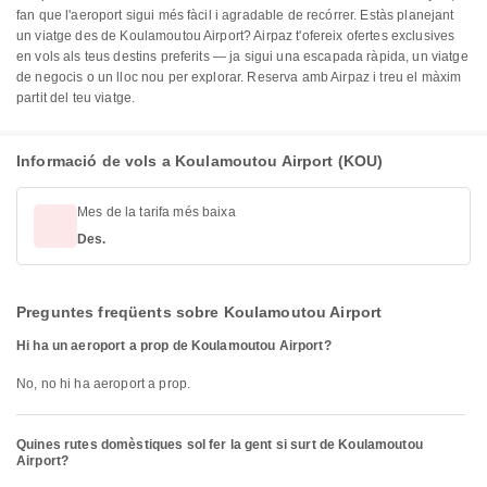
fan que l'aeroport sigui més fàcil i agradable de recórrer. Estàs planejant
un viatge des de Koulamoutou Airport? Airpaz t'ofereix ofertes exclusives
en vols als teus destins preferits — ja sigui una escapada ràpida, un viatge
de negocis o un lloc nou per explorar. Reserva amb Airpaz i treu el màxim
partit del teu viatge.
Informació de vols a Koulamoutou Airport (KOU)
Mes de la tarifa més baixa
Des.
Preguntes freqüents sobre Koulamoutou Airport
Hi ha un aeroport a prop de Koulamoutou Airport?
No, no hi ha aeroport a prop.
Quines rutes domèstiques sol fer la gent si surt de Koulamoutou
Airport?