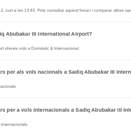
12, surt a les 13:45. Pots consultar aquest horari i comparar altres op
q Abubakar III International Airport?
rt ofereix vols a Domèstic & Internacional.
s per als vols nacionals a Sadiq Abubakar III Intern
nacionals.
s per a vols internacionals a Sadiq Abubakar III Int
 internacionals.