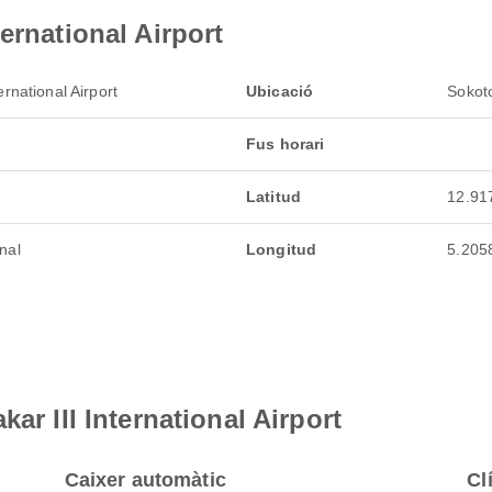
ernational Airport
ernational Airport
Ubicació
Sokoto
Fus horari
Latitud
12.91
nal
Longitud
5.205
ar III International Airport
Caixer automàtic
Cl