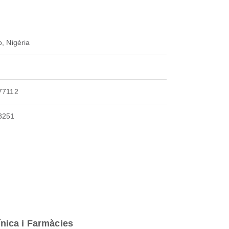
, Nigèria
77112
8251
ínica i Farmàcies