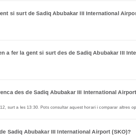
nt si surt de Sadiq Abubakar III International Airpo
 a fer la gent si surt des de Sadiq Abubakar III Inte
.
enca des de Sadiq Abubakar III International Airpor
12, surt a les 13:30. Pots consultar aquest horari i comparar altres op
 de Sadiq Abubakar III International Airport (SKO)?