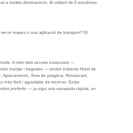
l a moltes destinacions. Al voltant de 0 aerolínies
s servir mapes o una aplicació de transport? El
còmode. A més dels serveis essencials —
veixen menjar i begudes — també trobaràs Hotel de
nts, Aparcaments, Àrea de pregària, Restaurant,
ui més fàcil i agradable de recórrer. Estàs
destins preferits — ja sigui una escapada ràpida, un