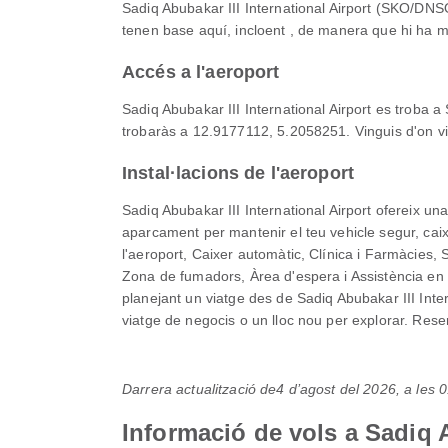
Sadiq Abubakar III International Airport (SKO/DNSO
tenen base aquí, incloent , de manera que hi ha mol
Accés a l'aeroport
Sadiq Abubakar III International Airport es troba 
trobaràs a 12.9177112, 5.2058251. Vinguis d'on vin
Instal·lacions de l'aeroport
Sadiq Abubakar III International Airport ofereix u
aparcament per mantenir el teu vehicle segur, cai
l'aeroport, Caixer automàtic, Clínica i Farmàcies, 
Zona de fumadors, Àrea d'espera i Assistència en ca
planejant un viatge des de Sadiq Abubakar III Inter
viatge de negocis o un lloc nou per explorar. Reser
Darrera actualització de
4 d’agost del 2026, a les
Informació de vols a Sadiq A