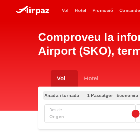
Vol
Hotel
Promoció
Comande
Comproveu la infor
Airport (SKO), term
Vol
Hotel
Anada i tornada
1 Passatger
Economia
Des de