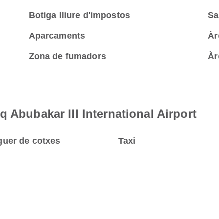
Botiga lliure d'impostos
Sa
Aparcaments
Àr
Zona de fumadors
Àr
 Abubakar III International Airport
guer de cotxes
Taxi