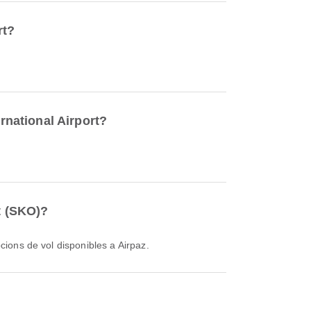
rt?
rnational Airport?
t (SKO)?
cions de vol disponibles a Airpaz.