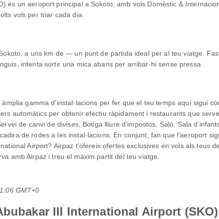
) és un aeroport principal a Sokoto, amb vols Domèstic & Internaciona
ts vols per triar cada dia.
a Sokoto, a uns km de — un punt de partida ideal per al teu viatge. Fa
guis, intenta sortir una mica abans per arribar-hi sense pressa.
na àmplia gamma d'instal·lacions per fer que el teu temps aquí sigui 
xers automàtics per obtenir efectiu ràpidament i restaurants que ser
Servei de canvi de divises, Botiga lliure d'impostos, Saló, Sala d'infa
dira de rodes a les instal·lacions. En conjunt, fan que l'aeroport sig
national Airport? Airpaz t'ofereix ofertes exclusives en vols als teus 
va amb Airpaz i treu el màxim partit del teu viatge.
 01:06 GMT+0
bubakar III International Airport (SKO)