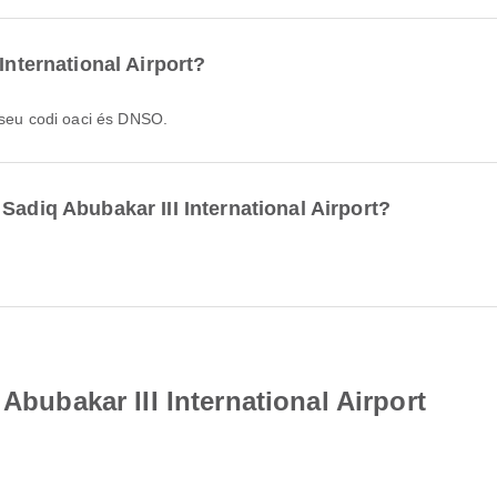
International Airport?
l seu codi oaci és DNSO.
Sadiq Abubakar III International Airport?
 Abubakar III International Airport