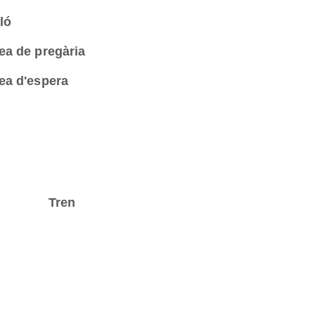
ló
ea de pregària
ea d'espera
Tren