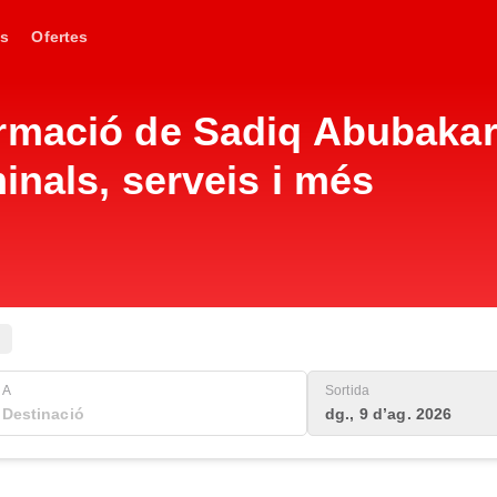
s
Ofertes
mació de Sadiq Abubakar I
inals, serveis i més
A
Sortida
dg., 9 d’ag. 2026