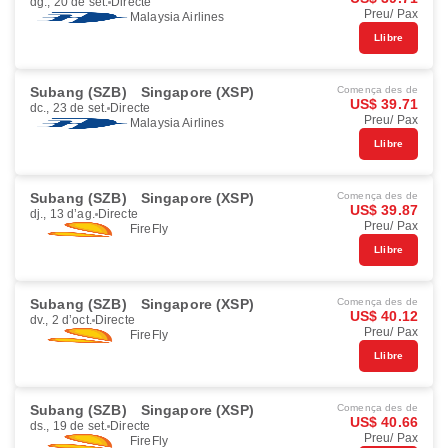
dg., 20 de set.
Directe
Preu/ Pax
Malaysia Airlines
Llibre
Subang (SZB)
Singapore (XSP)
Comença des de
US$ 39.71
dc., 23 de set.
Directe
Preu/ Pax
Malaysia Airlines
Llibre
Subang (SZB)
Singapore (XSP)
Comença des de
US$ 39.87
dj., 13 d’ag.
Directe
Preu/ Pax
FireFly
Llibre
Subang (SZB)
Singapore (XSP)
Comença des de
US$ 40.12
dv., 2 d’oct.
Directe
Preu/ Pax
FireFly
Llibre
Subang (SZB)
Singapore (XSP)
Comença des de
US$ 40.66
ds., 19 de set.
Directe
Preu/ Pax
FireFly