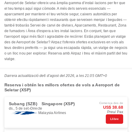
Aeroport de Seletar ofereix una àmplia gamma d'instal·lacions per fer que
el teu temps aquí sigui còmode. A més dels serveis essencials —
aparcament per mantenir el teu vehicle segur, caixers automàtics per
obtenir efectiu ràpidament i restaurants que serveixen menjar i begudes —
també trobaràs Servei de canvi de divises, Aparcaments, Restaurant, Zona
de fumadors i Àrea d'espera a les instal·lacions. En conjunt, fan que
l'aeroport sigui més fàcil i agradable de recórrer. Estàs planejant un viatge
des de Aeroport de Seletar? Airpaz t'ofereix ofertes exclusives en vols als
teus destins preferits — ja sigui una escapada ràpida, un viatge de negocis
o un lloc nou per explorar. Reserva amb Airpaz i treu el màxim partit del teu
viatge.
Darrera actualització de
6 d’agost del 2026, a les 21:05 GMT+0
Reserva i obtén les millors ofertes de vols a Aeroport de
Seletar (XSP)
Subang (SZB)
Singapore (XSP)
Comença des de
US$ 38.68
ds., 5 de set.
Directe
Preu/ Pax
Malaysia Airlines
Llibre