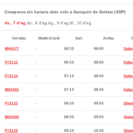
Comprova els horaris dels vols a Aeroport de Seletar (XSP)
dv., 7 d’ag.
ds., 8 d’ag.
dg., 9 d’ag.
dl., 10 d’ag.
Vol núm.
Model d'avió
Surt
Arriba
C
MH5477
-
06:35
08:00
Suba
FY3122
-
06:35
08:00
Suba
FY3124
-
07:15
08:40
Suba
MH5481
-
07:15
08:40
Suba
FY3123
-
08:30
09:50
Sing
MH5480
-
08:30
09:50
Sing
FY3125
-
09:10
10:30
Sing