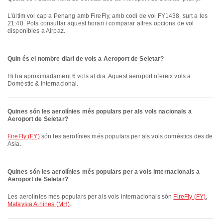
L’últim vol cap a Penang amb FireFly, amb codi de vol FY1438, surt a les
21:40. Pots consultar aquest horari i comparar altres opcions de vol
disponibles a Airpaz.
Quin és el nombre diari de vols a Aeroport de Seletar?
Hi ha aproximadament 6 vols al dia. Aquest aeroport ofereix vols a
Domèstic & Internacional.
Quines són les aerolínies més populars per als vols nacionals a
Aeroport de Seletar?
FireFly (FY)
són les aerolínies més populars per als vols domèstics des de
Asia.
Quines són les aerolínies més populars per a vols internacionals a
Aeroport de Seletar?
Les aerolínies més populars per als vols internacionals són
FireFly (FY)
,
Malaysia Airlines (MH)
.