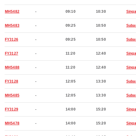
MH5482
-
09:10
10:30
Sing
MH5483
-
09:25
10:50
Suba
FY3126
-
09:25
10:50
Suba
FY3127
-
11:20
12:40
Sing
MH5488
-
11:20
12:40
Sing
FY3128
-
12:05
13:30
Suba
MH5485
-
12:05
13:30
Suba
FY3129
-
14:00
15:20
Sing
MH5478
-
14:00
15:20
Sing