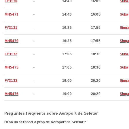
FY3130
-
14:40
16:05
Suba
MH5471
-
14:40
16:05
Suba
FY3131
-
16:35
17:55
Sing
MH5470
-
16:35
17:55
Sing
FY3132
-
17:05
18:30
Suba
MH5475
-
17:05
18:30
Suba
FY3133
-
19:00
20:20
Sing
MH5476
-
19:00
20:20
Sing
Preguntes freqüents sobre Aeroport de Seletar
Hi ha un aeroport a prop de Aeroport de Seletar?