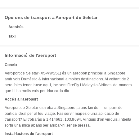
Opcions de transport a Aeroport de Seletar
Autobús
Taxi
Informació de l'aeroport
Coneix
Aeroport de Seletar (XSP/WSSL) és un aeroport principal a Singapore,
amb vols Domèstic & Internacional a moltes destinacions. Al voltant de 2
aerolínies tenen base aquí, incloent FireFly i Malaysia Airlines, de manera
que hi ha molts vols per triar cada dia.
Accés a l'aeroport
Aeroport de Seletar es troba a Singapore, a uns km de — un punt de
partida ideal per al teu viatge. Fas servir mapes o una aplicació de
transport? El trobaràs a 1.414661, 103.8694. Vinguis d'on vinguis, intenta
sortir una mica abans per arribar-hi sense pressa.
Instal·lacions de l'aeroport