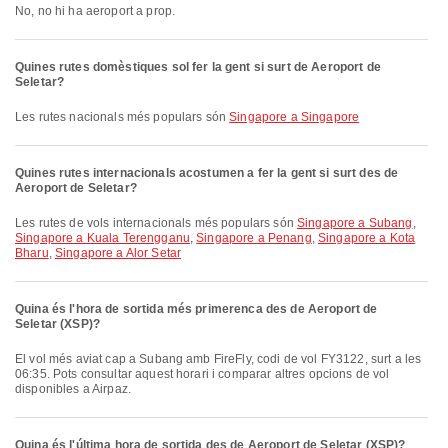
No, no hi ha aeroport a prop.
Quines rutes domèstiques sol fer la gent si surt de Aeroport de
Seletar?
Les rutes nacionals més populars són
Singapore a Singapore
Quines rutes internacionals acostumen a fer la gent si surt des de
Aeroport de Seletar?
Les rutes de vols internacionals més populars són
Singapore a Subang
,
Singapore a Kuala Terengganu
,
Singapore a Penang
,
Singapore a Kota
Bharu
,
Singapore a Alor Setar
Quina és l'hora de sortida més primerenca des de Aeroport de
Seletar (XSP)?
El vol més aviat cap a Subang amb FireFly, codi de vol FY3122, surt a les
06:35. Pots consultar aquest horari i comparar altres opcions de vol
disponibles a Airpaz.
Quina és l'última hora de sortida des de Aeroport de Seletar (XSP)?