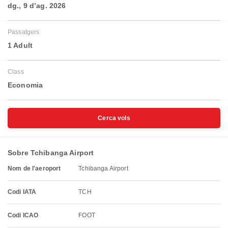
dg., 9 d’ag. 2026
Passatgers
1 Adult
Class
Economia
Cerca vols
Sobre Tchibanga Airport
Nom de l'aeroport
Tchibanga Airport
Codi IATA
TCH
Codi ICAO
FOOT