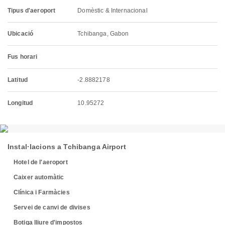
Tipus d'aeroport
Domèstic & Internacional
Ubicació
Tchibanga, Gabon
Fus horari
Latitud
-2.8882178
Longitud
10.95272
Instal·lacions a Tchibanga Airport
Hotel de l'aeroport
Caixer automàtic
Clínica i Farmàcies
Servei de canvi de divises
Botiga lliure d'impostos