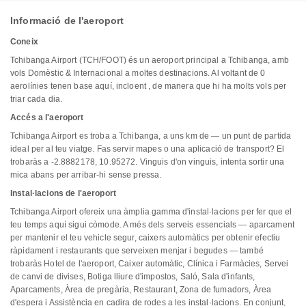
Informació de l'aeroport
Coneix
Tchibanga Airport (TCH/FOOT) és un aeroport principal a Tchibanga, amb
vols Domèstic & Internacional a moltes destinacions. Al voltant de 0
aerolínies tenen base aquí, incloent , de manera que hi ha molts vols per
triar cada dia.
Accés a l'aeroport
Tchibanga Airport es troba a Tchibanga, a uns km de — un punt de partida
ideal per al teu viatge. Fas servir mapes o una aplicació de transport? El
trobaràs a -2.8882178, 10.95272. Vinguis d'on vinguis, intenta sortir una
mica abans per arribar-hi sense pressa.
Instal·lacions de l'aeroport
Tchibanga Airport ofereix una àmplia gamma d'instal·lacions per fer que el
teu temps aquí sigui còmode. A més dels serveis essencials — aparcament
per mantenir el teu vehicle segur, caixers automàtics per obtenir efectiu
ràpidament i restaurants que serveixen menjar i begudes — també
trobaràs Hotel de l'aeroport, Caixer automàtic, Clínica i Farmàcies, Servei
de canvi de divises, Botiga lliure d'impostos, Saló, Sala d'infants,
Aparcaments, Àrea de pregària, Restaurant, Zona de fumadors, Àrea
d'espera i Assistència en cadira de rodes a les instal·lacions. En conjunt,