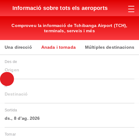
Informació sobre tots els aeroports
Comproveu la informació de Tchibanga Airport (TCH),
terminals, serveis i més
Una direcció
Anada i tornada
Múltiples destinacions
Des de
Origen
A
Destinació
Sortida
ds., 8 d’ag. 2026
Tornar