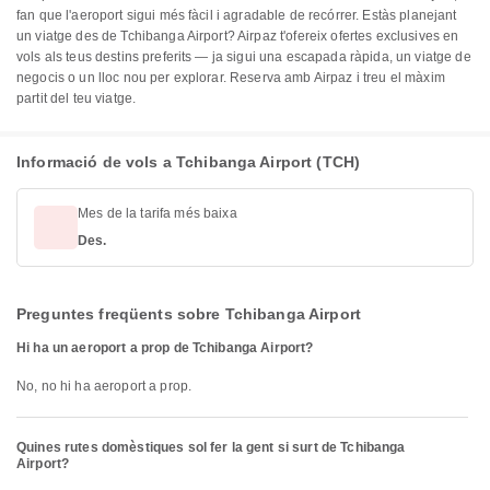
fan que l'aeroport sigui més fàcil i agradable de recórrer. Estàs planejant
un viatge des de Tchibanga Airport? Airpaz t'ofereix ofertes exclusives en
vols als teus destins preferits — ja sigui una escapada ràpida, un viatge de
negocis o un lloc nou per explorar. Reserva amb Airpaz i treu el màxim
partit del teu viatge.
Informació de vols a Tchibanga Airport (TCH)
Mes de la tarifa més baixa
Des.
Preguntes freqüents sobre Tchibanga Airport
Hi ha un aeroport a prop de Tchibanga Airport?
No, no hi ha aeroport a prop.
Quines rutes domèstiques sol fer la gent si surt de Tchibanga
Airport?