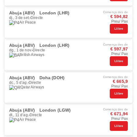
Abuja (ABV)
London (LHR)
Comença des de
€ 594,82
dj., 3 de set.
Directe
Preu/ Pax
Air Peace
Llibre
Abuja (ABV)
London (LHR)
Comença des de
€ 597,97
dg., 1 de nov.
Directe
Preu/ Pax
British Airways
Llibre
Abuja (ABV)
Doha (DOH)
Comença des de
€ 665,9
dc., 5 d’ag.
Directe
Preu/ Pax
Qatar Airways
Llibre
Abuja (ABV)
London (LGW)
Comença des de
€ 671,94
dt., 11 d’ag.
Directe
Preu/ Pax
Air Peace
Llibre