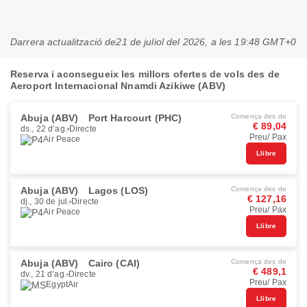
Darrera actualització de
21 de juliol del 2026, a les 19:48 GMT+0
Reserva i aconsegueix les millors ofertes de vols des de
Aeroport Internacional Nnamdi Azikiwe (ABV)
Abuja (ABV)
Port Harcourt (PHC)
Comença des de
€ 89,04
ds., 22 d’ag.
Directe
Preu/ Pax
Air Peace
Llibre
Abuja (ABV)
Lagos (LOS)
Comença des de
€ 127,16
dj., 30 de jul.
Directe
Preu/ Pax
Air Peace
Llibre
Abuja (ABV)
Cairo (CAI)
Comença des de
€ 489,1
dv., 21 d’ag.
Directe
Preu/ Pax
EgyptAir
Llibre