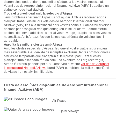
disponibles, podeu triar la que millor s'adapti a les vostres necessitats.
Volant des de Aeroport Internacional Nnamdi Azikiwe (ABV) i gaudiu d'un
viatge còmode i satisfactori.
Troba el teu vol ideal amb la selecció d'Airpaz
Tens problemes per triar? Airpaz us pot ajudar. Amb les recomanacions
d'Airpaz, trobeu els millors vols des de Aeroport Internacional Nnamdi
Azikiwe (ABV) fins a la destinació dels vostres somnis. Compareu diverses
opcions per assegurar-vos que obtingueu la millor oferta. També oferim
opcions de servei addicionals per al vostre viatge, adaptades a les vostres
necessitats. Amb Airpaz, fes que la teva experiència de vol sigui fàcil i
agradable.
Aprofita les millors ofertes amb Airpaz
Amb les ofertes especials d'Airpaz, feu que el vostre viatge sigui encara
més assequible. Gaudeix de descomptes exclusius, tarifes promocionals i
ofertes de temporada que s'adapten al teu pressupost. Tant si estàs
planejant una escapada ràpida com una aventura de llarg recorregut,
Airpaz té l'oferta perfecta per a tu. Reserveu el vostre
vol des de Aeroport
Internacional Nnamdi Azikiwe
barat (ABV) per obtenir la millor experiència
de viatge i un estalvi immillorable.
Llista de aerolínies disponibles de Aeroport Internacional
Nnamdi Azikiwe (ABV)
Air Peace
Qatar Airways