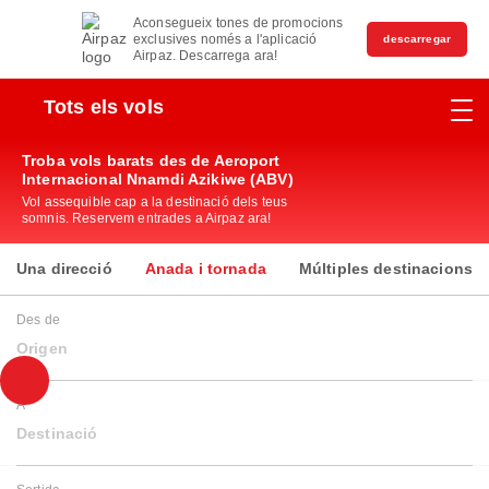
Aconsegueix tones de promocions
exclusives només a l'aplicació
descarregar
Airpaz. Descarrega ara!
Tots els vols
Troba vols barats des de Aeroport
Internacional Nnamdi Azikiwe (ABV)
Vol assequible cap a la destinació dels teus
somnis. Reservem entrades a Airpaz ara!
Una direcció
Anada i tornada
Múltiples destinacions
Des de
Origen
A
Destinació