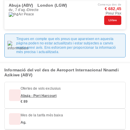
Abuja (ABV)
London (LGW)
Comença des de
€ 682,45
dv., 7 d’ag.
Directe
Preu/ Pax
Air Peace
Llibre
Tingues en compte que els preus que apareixen en aquesta
pàgina poden no estar actualitzats i estar subjectes a canvis
sense previ avís. Ens esforcem per proporcionar la informació
més precisa i actualitzada.
Informació del vol des de Aeroport Internacional Nnamdi
Azikiwe (ABV)
Ofertes de vols exclusius
Abuja - Port Harcourt
€ 89
Mes de la tarifa més baixa
Ag.