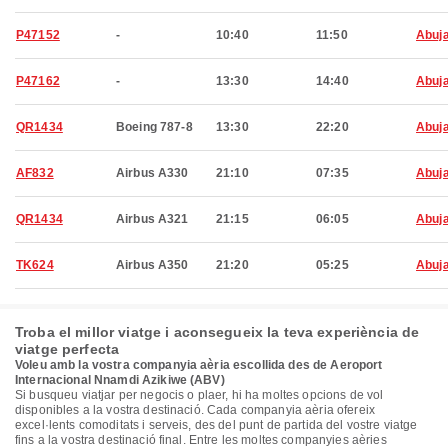
P47152
-
10:40
11:50
Abuj
P47162
-
13:30
14:40
Abuj
QR1434
Boeing 787-8
13:30
22:20
Abuj
AF832
Airbus A330
21:10
07:35
Abuj
QR1434
Airbus A321
21:15
06:05
Abuj
TK624
Airbus A350
21:20
05:25
Abuj
Troba el millor viatge i aconsegueix la teva experiència de
viatge perfecta
Voleu amb la vostra companyia aèria escollida des de Aeroport
Internacional Nnamdi Azikiwe (ABV)
Si busqueu viatjar per negocis o plaer, hi ha moltes opcions de vol
disponibles a la vostra destinació. Cada companyia aèria ofereix
excel·lents comoditats i serveis, des del punt de partida del vostre viatge
fins a la vostra destinació final. Entre les moltes companyies aèries