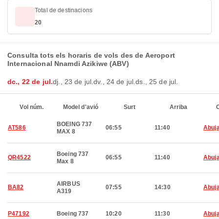
Total de destinacions
20
Consulta tots els horaris de vols des de Aeroport
Internacional Nnamdi Azikiwe (ABV)
dc., 22 de jul.
dj., 23 de jul.
dv., 24 de jul.
ds., 25 de jul.
Vol núm.
Model d'avió
Surt
Arriba
C
BOEING 737
AT586
06:55
11:40
Abuj
MAX 8
Boeing 737
QR4522
06:55
11:40
Abuj
Max 8
AIRBUS
BA82
07:55
14:30
Abuj
A319
P47192
Boeing 737
10:20
11:30
Abuj