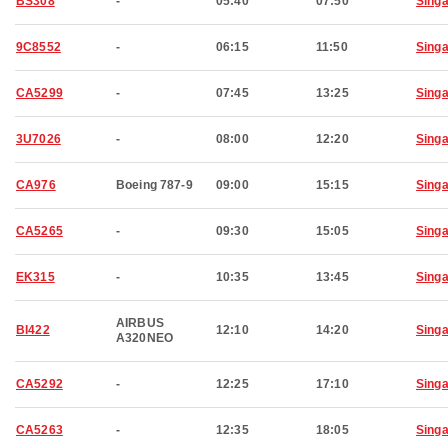
BS308
-
05:40
07:50
Sing
9C8552
-
06:15
11:50
Sing
CA5299
-
07:45
13:25
Sing
3U7026
-
08:00
12:20
Sing
CA976
Boeing 787-9
09:00
15:15
Sing
CA5265
-
09:30
15:05
Sing
EK315
-
10:35
13:45
Sing
AIRBUS
BI422
12:10
14:20
Sing
A320NEO
CA5292
-
12:25
17:10
Sing
CA5263
-
12:35
18:05
Sing