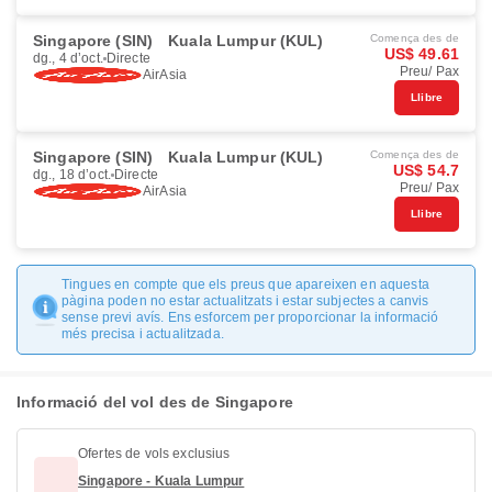
Singapore (SIN)
Kuala Lumpur (KUL)
Comença des de
US$ 49.61
dg., 4 d’oct.
Directe
Preu/ Pax
AirAsia
Llibre
Singapore (SIN)
Kuala Lumpur (KUL)
Comença des de
US$ 54.7
dg., 18 d’oct.
Directe
Preu/ Pax
AirAsia
Llibre
Tingues en compte que els preus que apareixen en aquesta
pàgina poden no estar actualitzats i estar subjectes a canvis
sense previ avís. Ens esforcem per proporcionar la informació
més precisa i actualitzada.
Informació del vol des de Singapore
Ofertes de vols exclusius
Singapore - Kuala Lumpur