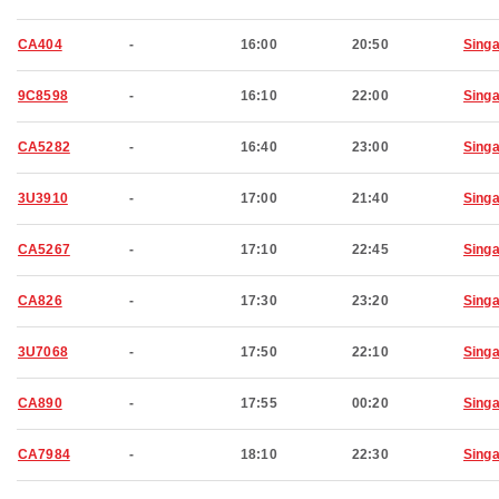
CA404
-
16:00
20:50
Sing
9C8598
-
16:10
22:00
Sing
CA5282
-
16:40
23:00
Sing
3U3910
-
17:00
21:40
Sing
CA5267
-
17:10
22:45
Sing
CA826
-
17:30
23:20
Sing
3U7068
-
17:50
22:10
Sing
CA890
-
17:55
00:20
Sing
CA7984
-
18:10
22:30
Sing