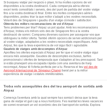
Si busqueu viatjar per negocis o plaer, hi ha moltes opcions de vol
disponibles a la vostra destinació. Cada companyia aèria ofereix
excel·lents comoditats i serveis, des del punt de partida del vostre viatge
fins a la vostra destinació final. Entre les moltes companyies aèries
disponibles, podeu triar la que millor s'adapti a les vostres necessitats.
Volant des de Singapore i gaudiu d'un viatge còmode i satisfactori.
Obteniu les millors recomanacions de vol d'Airpaz
Tens problemes per triar? Airpaz us pot ajudar. Amb les recomanacions
d'Airpaz, trobeu els millors vols des de Singapore fins a la vostra
destinació de somni. Compareu diverses opcions per assegurar-vos que
obtingueu la millor oferta. També oferim opcions de servei addicionals per
al vostre viatge, adaptades a les vostres necessitats específiques. Amb
Airpaz, fes que la teva experiència de vol sigui fàcil i agradable.
Gaudeix de viatges amb descomptes d'Airpaz
Aprofiteu les ofertes especials d'Airpaz per fer que el vostre viatge sigui
encara més assequible. Gaudeix de descomptes exclusius, tarifes
promocionals i ofertes de temporada que s'adapten al teu pressupost. Tant
si estàs planejant una escapada ràpida com una aventura de llarg
recorregut, Airpaz té l'oferta perfecta per a tu. Reserva el teu
vol des de
Aeroport Internacional de Singapur-Changi
barat per a la millor
experiència de viatge i estalvis immillorables.
Troba vols assequibles des del teu aeroport de sortida amb
Airpaz
Comença l'aventura amb la qual sempre has somiat i deixa que la teva
gana de viatjar et guiï cap a nous horitzons. Fes realitat les teves vacances
de somni reservant un vol econòmic des de l'aeroport de sortida. Explora