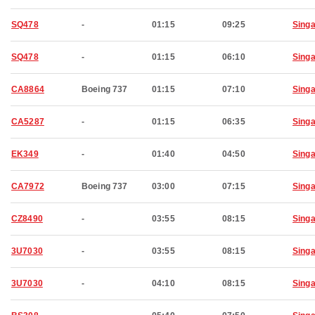
SQ478
-
01:15
09:25
Sing
SQ478
-
01:15
06:10
Sing
CA8864
Boeing 737
01:15
07:10
Sing
CA5287
-
01:15
06:35
Sing
EK349
-
01:40
04:50
Sing
CA7972
Boeing 737
03:00
07:15
Sing
CZ8490
-
03:55
08:15
Sing
3U7030
-
03:55
08:15
Sing
3U7030
-
04:10
08:15
Sing