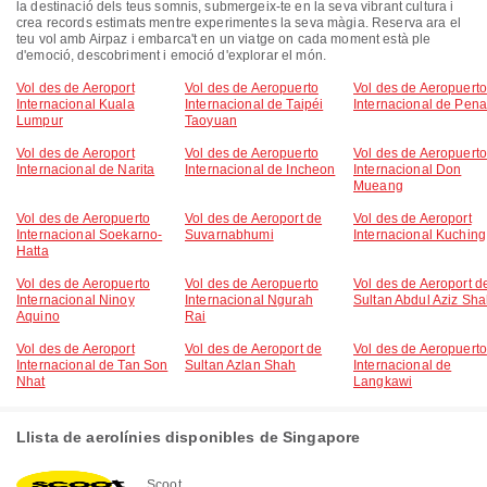
la destinació dels teus somnis, submergeix-te en la seva vibrant cultura i
crea records estimats mentre experimentes la seva màgia. Reserva ara el
teu vol amb Airpaz i embarca't en un viatge on cada moment està ple
d'emoció, descobriment i emoció d'explorar el món.
Vol des de Aeroport
Vol des de Aeropuerto
Vol des de Aeropuerto
Internacional Kuala
Internacional de Taipéi
Internacional de Pen
Lumpur
Taoyuan
Vol des de Aeroport
Vol des de Aeropuerto
Vol des de Aeropuerto
Internacional de Narita
Internacional de Incheon
Internacional Don
Mueang
Vol des de Aeropuerto
Vol des de Aeroport de
Vol des de Aeroport
Internacional Soekarno-
Suvarnabhumi
Internacional Kuching
Hatta
Vol des de Aeropuerto
Vol des de Aeropuerto
Vol des de Aeroport d
Internacional Ninoy
Internacional Ngurah
Sultan Abdul Aziz Sh
Aquino
Rai
Vol des de Aeroport
Vol des de Aeroport de
Vol des de Aeropuerto
Internacional de Tan Son
Sultan Azlan Shah
Internacional de
Nhat
Langkawi
Llista de aerolínies disponibles de Singapore
Scoot