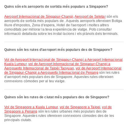
Quins són els aeroports de sortida més populars a Singapore?
Aeroport Internacional de Singapur-Changi
,
Aeroport de Seletar
són els
aeroports de sortida més populars de . Aquests aeroports ofereixen Botiga
lliure d'impostos, Zona d'espera, Hotel de l'aeroport i moltes altres
comoditats per millorar la teva experiència de viatge. Pots consultar
informació detallada sobre les instal·lacions i els plànols dels terminals.
Quines són les rutes d’aeroport més populars des de Singapore?
vol de Aeroport Internacional de Singapur-Changi a Aeroport Internacional
Kuala Lumpur
,
vol de Aeroport Internacional de Singapur-Changi a
Aeropuerto Internacional de Taipéi Taoyuan
,
vol de Aeroport Internacional
de Singapur-Changi a Aeropuerto Internacional de Penang
són les rutes
d’aeroport més populars des de Singapore. Aquestes rutes ofereixen
connexions còmodes per al teu viatge.
Quines són les rutes de ciutat més populars des de Singapore?
vol de Singapore a Kuala Lumpur
,
vol de Singapore a Taipei
,
vol de
Singapore a Penang
són les rutes urbanes més populars des de
Singapore. Aquestes rutes ofereixen connexions còmodes des de les
principals ciutats.