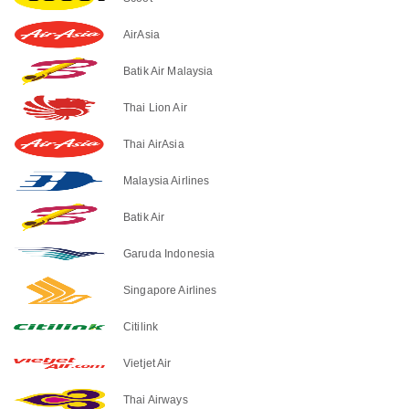
AirAsia
Batik Air Malaysia
Thai Lion Air
Thai AirAsia
Malaysia Airlines
Batik Air
Garuda Indonesia
Singapore Airlines
Citilink
Vietjet Air
Thai Airways