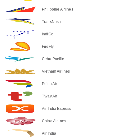
Philippine Airlines
TransNusa
IndiGo
FireFly
Cebu Pacific
Vietnam Airlines
Pelita Air
T'way Air
Air India Express
China Airlines
Air India