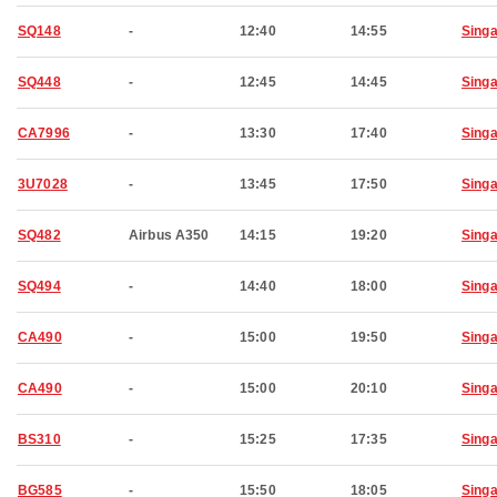
SQ148
-
12:40
14:55
Sing
SQ448
-
12:45
14:45
Sing
CA7996
-
13:30
17:40
Sing
3U7028
-
13:45
17:50
Sing
SQ482
Airbus A350
14:15
19:20
Sing
SQ494
-
14:40
18:00
Sing
CA490
-
15:00
19:50
Sing
CA490
-
15:00
20:10
Sing
BS310
-
15:25
17:35
Sing
BG585
-
15:50
18:05
Sing