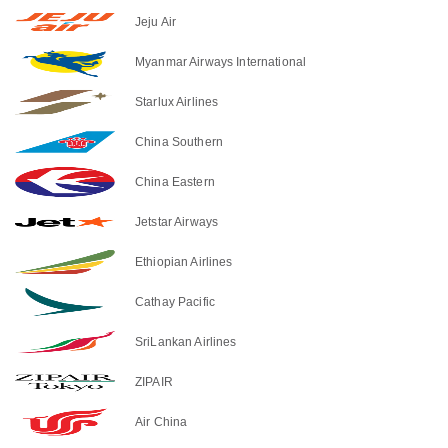
Jeju Air
Myanmar Airways International
Starlux Airlines
China Southern
China Eastern
Jetstar Airways
Ethiopian Airlines
Cathay Pacific
SriLankan Airlines
ZIPAIR
Air China