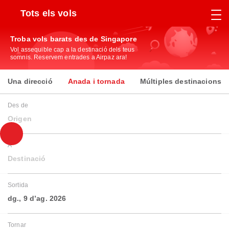
Tots els vols
Troba vols barats des de Singapore
Vol assequible cap a la destinació dels teus
somnis. Reservem entrades a Airpaz ara!
Una direcció
Anada i tornada
Múltiples destinacions
Des de
Origen
A
Destinació
Sortida
dg., 9 d’ag. 2026
Tornar