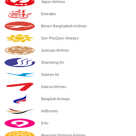
Japan Airlines
Emirates
Biman Bangladesh Airlines
Sun PhuQuoc Airways
Juneyao Airlines
Shandong Air
Xiamen Air
Asiana Airlines
Bangkok Airways
AirBorneo
9 Air
Myanmar National Airlines