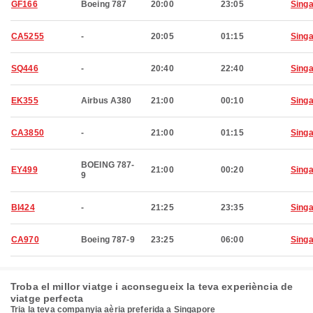
GF166
Boeing 787
20:00
23:05
Sing
CA5255
-
20:05
01:15
Sing
SQ446
-
20:40
22:40
Sing
EK355
Airbus A380
21:00
00:10
Sing
CA3850
-
21:00
01:15
Sing
BOEING 787-
EY499
21:00
00:20
Sing
9
BI424
-
21:25
23:35
Sing
CA970
Boeing 787-9
23:25
06:00
Sing
Troba el millor viatge i aconsegueix la teva experiència de
viatge perfecta
Tria la teva companyia aèria preferida a Singapore