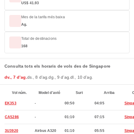
US$ 41.93
Mes de la tarifa més baixa
Ag.
Total de destinacions
168
Consulta tots els horaris de vols des de Singapore
dv., 7 d’ag.
ds., 8 d’ag.
dg., 9 d’ag.
dl., 10 d’ag.
Vol núm.
Model d'avió
Surt
Arriba
C
EK353
-
00:50
04:05
Sing
CA5286
-
01:10
07:15
Sing
3U3920
Airbus A320
01:10
05:55
Sing