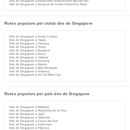
Vols de Singapore a Aeropuerto Internacional Ngurah Rai
Vols de Singapore a Aeroport de Sultan Abdul Aziz Shah
Rutes populars per ciutat des de Singapore
Vols de Singapore a Kuala Lumpur
Vols de Singapore a Taipei
Vols de Singapore a Penang
Vols de Singapore a Tokyo
Vols de Singapore a Bangkok
Vols de Singapore a Seoul
Vols de Singapore a Jakarta
Vols de Singapore a Kuching
Vols de Singapore a Manila
Vols de Singapore a Bali Denpasar
Vols de Singapore a Subang
Vols de Singapore a Ho Chi Minh City
Rutes populars per país des de Singapore
Vols de Singapore a Malàisia
Vols de Singapore a República de la Xina
Vols de Singapore a Japó
Vols de Singapore a Tailàndia
Vols de Singapore a Corea del Sud
Vols de Singapore a Indonèsia
Vols de Singapore a Filipines