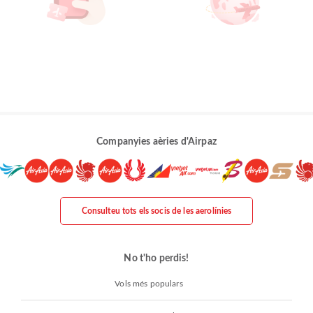
Companyies aèries d'Airpaz
Consulteu tots els socis de les aerolínies
No t'ho perdis!
Vols més populars