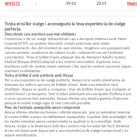
W43172
-
19:10
23:55
Madr
Troba el millor viatge i aconsegueix la teva experiència de viatge
perfecta
Descobreix una aventura que mai oblidaràs
Comenceu a fer un viatge extraordinari cap a Aeroport Internacional Henri
Coandă (OTP), on podreu descobrir ciutats precioses amb vistes
impressionants, des del moment en què aterreu. Imagineu-vos passejant pels
carrers animats, assaborint els sabors locals i submerint-vos en l'ambient
característic. Trieu el bitllet d'avió adequat des de Aeroport Adolfo Suárez
Madrid-Barajas (MAD) adaptat a les vostres necessitats. Exploreu nous
horitzons amb els vostres éssers estimats i feu que les vostres vacances siguin
realment inoblidables.
Troba el bitllet d'avió perfecte amb Airpaz
Per a una experiència de viatge perfecta, Airpaz és la vostra plataforma on
trobareu les millors opcions de bitllets d'avió. Amb una interfície fàcil
d'utilitzar, Airpaz us ajuda a comparar i triar els bitllets d'avió que s'adaptin al
vostre horari i pressupost. Tant si esteu planejant una escapada d'última hora
o unes vacances ben pensades, Airpaz ofereix una àmplia gamma d'opcions
perquè el vostre viatge sigui el més còmode possible.
Preu de l'entrada assequible sense compromís
Airpaz ofereix ofertes exclusives i ofertes especials, que us permeten reservar
el vostre bitllet a preus increïblement assequibles. Gaudeix dels avantatges de
les tarifes reduïdes sense comprometre la qualitat ni la comoditat. Amb
Airpaz, viatjar a la destinació dels teus somnis mai ha estat tan fàcil. Reserva
el teu vol barat amb Airpaz per a una experiència de viatge excepcional i un
estalvi immillorable.