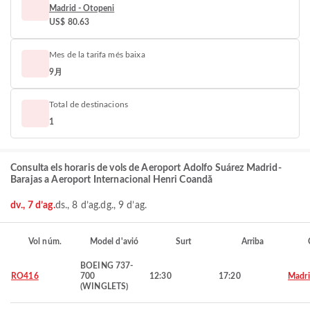
Madrid - Otopeni
US$ 80.63
Mes de la tarifa més baixa
9月
Total de destinacions
1
Consulta els horaris de vols de Aeroport Adolfo Suárez Madrid-
Barajas a Aeroport Internacional Henri Coandă
dv., 7 d’ag.
ds., 8 d’ag.
dg., 9 d’ag.
Vol núm.
Model d'avió
Surt
Arriba
BOEING 737-
RO416
700
12:30
17:20
Madr
(WINGLETS)