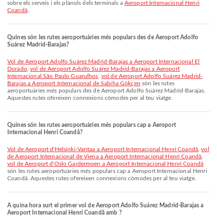
sobre els serveis i els plànols dels terminals a
Aeroport Internacional Henri
Coandă
.
Quines són les rutes aeroportuàries més populars des de Aeroport Adolfo
Suárez Madrid-Barajas?
vol de Aeroport Adolfo Suárez Madrid-Barajas a Aeroport Internacional El
Dorado
,
vol de Aeroport Adolfo Suárez Madrid-Barajas a Aeroport
Internacional São Paulo Guarulhos
,
vol de Aeroport Adolfo Suárez Madrid-
Barajas a Aeroport Internacional de Sabiha Gökçen
són les rutes
aeroportuàries més populars des de Aeroport Adolfo Suárez Madrid-Barajas.
Aquestes rutes ofereixen connexions còmodes per al teu viatge.
Quines són les rutes aeroportuàries més populars cap a Aeroport
Internacional Henri Coandă?
vol de Aeroport d'Hèlsinki-Vantaa a Aeroport Internacional Henri Coandă
,
vol
de Aeroport Internacional de Viena a Aeroport Internacional Henri Coandă
,
vol de Aeroport d'Oslo Gardermoen a Aeroport Internacional Henri Coandă
són les rutes aeroportuàries més populars cap a Aeroport Internacional Henri
Coandă. Aquestes rutes ofereixen connexions còmodes per al teu viatge.
A quina hora surt el primer vol de Aeroport Adolfo Suárez Madrid-Barajas a
Aeroport Internacional Henri Coandă amb ?