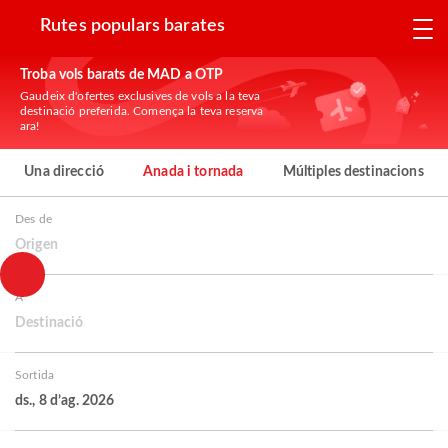
Rutes populars barates
Troba vols barats de MAD a OTP
Gaudeix d'ofertes exclusives de vols a la teva
destinació preferida. Comença la teva reserva
ara!
Una direcció
Anada i tornada
Múltiples destinacions
Des de
Origen
A
Destinació
Sortida
ds., 8 d’ag. 2026