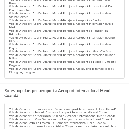
Dorado
Vols de Aeroport Adolfo Suárez Madrid-Barajas a Aeroport Internacional São
Paulo Guarulhos
Vols de Aeroport Adolfo Suárez Madrid-Barajas a Aeroport Internacional de
Sabiha Gökçen
Vols de Aeroport Adolfo Suárez Madrid-Barajas a Aeroport de Sevilla
Vols de Aeroport Adolfo Suárez Madrid-Barajas a Aeroport Internacional José
Martí
Vols de Aeroport Adolfo Suárez Madrid-Barajas a Aeroport de Tangier Ibn
Battouta
Vols de Aeroport Adolfo Suárez Madrid-Barajas a Aeroport Internacional Jorge
Chávez
Vols de Aeroport Adolfo Suárez Madrid-Barajas a Aeroport Internacional de
Pequín
Vols de Aeroport Adolfo Suárez Madrid-Barajas a Aeroport de Gran Canària
Vols de Aeroport Adolfo Suárez Madrid-Barajas a Aeroport Internacional Simón
Bolívar
Vols de Aeroport Adolfo Suárez Madrid-Barajas a Aeroport de Lisboa Humberto
Delgado
Vols de Aeroport Adolfo Suárez Madrid-Barajas a Aeropuerto Internacional de
Chongqing Jiangbei
Rutes populars per aeroport a Aeroport Internacional Henri
Coandă
Vols de Aeroport Internacional de Viena a Aeroport Internacional Henri Coandă
Vols de Aeroport d'Hèlsinki-Vantaa a Aeroport Internacional Henri Coandă
Vols de Aeroport de Stockholm Arlanda a Aeroport Internacional Henri Coandă
Vols de Aeroport d'Oslo Gardermoen a Aeroport Internacional Henri Coandă
Vols de Aeropuerto de Estambul a Aeroport Internacional Henri Coandă
Vols de Aeroport Internacional de Sabiha Gökçen a Aeroport Internacional Henri