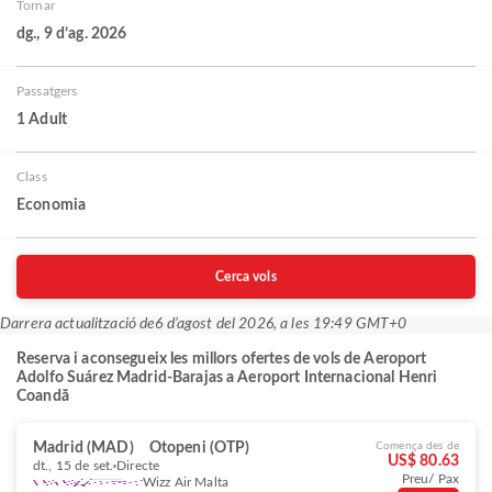
Tornar
dg., 9 d’ag. 2026
Passatgers
1 Adult
Class
Economia
Cerca vols
Darrera actualització de
6 d’agost del 2026, a les 19:49 GMT+0
Reserva i aconsegueix les millors ofertes de vols de Aeroport
Adolfo Suárez Madrid-Barajas a Aeroport Internacional Henri
Coandă
Madrid (MAD)
Otopeni (OTP)
Comença des de
US$ 80.63
dt., 15 de set.
Directe
Preu/ Pax
Wizz Air Malta