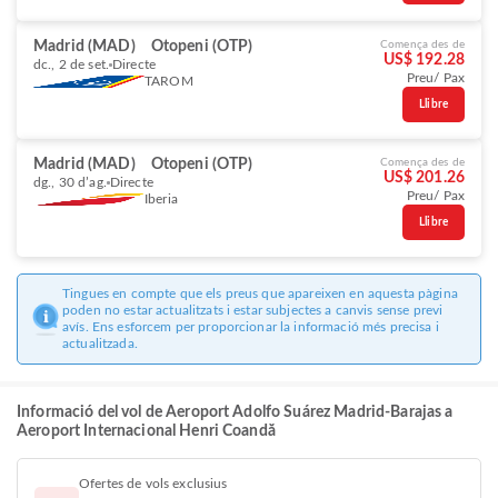
Madrid (MAD)
Otopeni (OTP)
Comença des de
US$ 192.28
dc., 2 de set.
Directe
Preu/ Pax
TAROM
Llibre
Madrid (MAD)
Otopeni (OTP)
Comença des de
US$ 201.26
dg., 30 d’ag.
Directe
Preu/ Pax
Iberia
Llibre
Tingues en compte que els preus que apareixen en aquesta pàgina
poden no estar actualitzats i estar subjectes a canvis sense previ
avís. Ens esforcem per proporcionar la informació més precisa i
actualitzada.
Informació del vol de Aeroport Adolfo Suárez Madrid-Barajas a
Aeroport Internacional Henri Coandă
Ofertes de vols exclusius