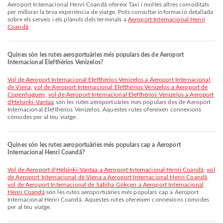
Aeroport Internacional Henri Coandă ofereix Taxi i moltes altres comoditats
per millorar la teva experiència de viatge. Pots consultar informació detallada
sobre els serveis i els plànols dels terminals a
Aeroport Internacional Henri
Coandă
.
Quines són les rutes aeroportuàries més populars des de Aeroport
Internacional Elefthérios Venizelos?
vol de Aeroport Internacional Elefthérios Venizelos a Aeroport Internacional
de Viena
,
vol de Aeroport Internacional Elefthérios Venizelos a Aeroport de
Copenhaguen
,
vol de Aeroport Internacional Elefthérios Venizelos a Aeroport
d'Hèlsinki-Vantaa
són les rutes aeroportuàries més populars des de Aeroport
Internacional Elefthérios Venizelos. Aquestes rutes ofereixen connexions
còmodes per al teu viatge.
Quines són les rutes aeroportuàries més populars cap a Aeroport
Internacional Henri Coandă?
vol de Aeroport d'Hèlsinki-Vantaa a Aeroport Internacional Henri Coandă
,
vol
de Aeroport Internacional de Viena a Aeroport Internacional Henri Coandă
,
vol de Aeroport Internacional de Sabiha Gökçen a Aeroport Internacional
Henri Coandă
són les rutes aeroportuàries més populars cap a Aeroport
Internacional Henri Coandă. Aquestes rutes ofereixen connexions còmodes
per al teu viatge.