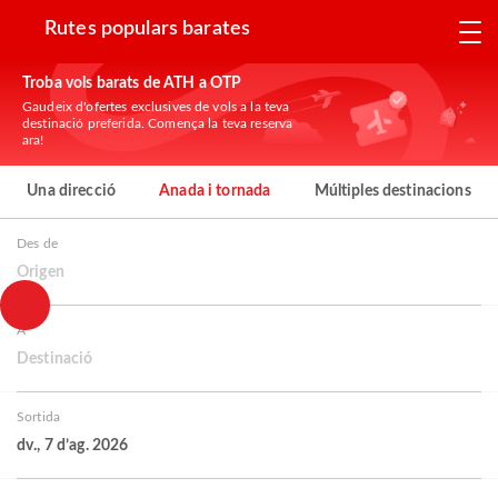
Rutes populars barates
Troba vols barats de ATH a OTP
Gaudeix d'ofertes exclusives de vols a la teva
destinació preferida. Comença la teva reserva
ara!
Una direcció
Anada i tornada
Múltiples destinacions
Des de
Origen
A
Destinació
Sortida
dv., 7 d’ag. 2026