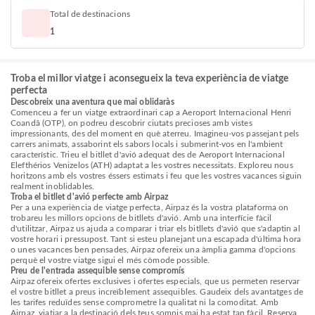
Total de destinacions
1
Troba el millor viatge i aconsegueix la teva experiència de viatge
perfecta
Descobreix una aventura que mai oblidaràs
Comenceu a fer un viatge extraordinari cap a Aeroport Internacional Henri
Coandă (OTP), on podreu descobrir ciutats precioses amb vistes
impressionants, des del moment en què aterreu. Imagineu-vos passejant pels
carrers animats, assaborint els sabors locals i submerint-vos en l'ambient
característic. Trieu el bitllet d'avió adequat des de Aeroport Internacional
Elefthérios Venizelos (ATH) adaptat a les vostres necessitats. Exploreu nous
horitzons amb els vostres éssers estimats i feu que les vostres vacances siguin
realment inoblidables.
Troba el bitllet d'avió perfecte amb Airpaz
Per a una experiència de viatge perfecta, Airpaz és la vostra plataforma on
trobareu les millors opcions de bitllets d'avió. Amb una interfície fàcil
d'utilitzar, Airpaz us ajuda a comparar i triar els bitllets d'avió que s'adaptin al
vostre horari i pressupost. Tant si esteu planejant una escapada d'última hora
o unes vacances ben pensades, Airpaz ofereix una àmplia gamma d'opcions
perquè el vostre viatge sigui el més còmode possible.
Preu de l'entrada assequible sense compromís
Airpaz ofereix ofertes exclusives i ofertes especials, que us permeten reservar
el vostre bitllet a preus increïblement assequibles. Gaudeix dels avantatges de
les tarifes reduïdes sense comprometre la qualitat ni la comoditat. Amb
Airpaz, viatjar a la destinació dels teus somnis mai ha estat tan fàcil. Reserva