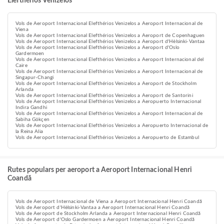
Elefthérios Venizelos
Vols de Aeroport Internacional Elefthérios Venizelos a Aeroport Internacional de
Viena
Vols de Aeroport Internacional Elefthérios Venizelos a Aeroport de Copenhaguen
Vols de Aeroport Internacional Elefthérios Venizelos a Aeroport d'Hèlsinki-Vantaa
Vols de Aeroport Internacional Elefthérios Venizelos a Aeroport d'Oslo
Gardermoen
Vols de Aeroport Internacional Elefthérios Venizelos a Aeroport Internacional del
Caire
Vols de Aeroport Internacional Elefthérios Venizelos a Aeroport Internacional de
Singapur-Changi
Vols de Aeroport Internacional Elefthérios Venizelos a Aeroport de Stockholm
Arlanda
Vols de Aeroport Internacional Elefthérios Venizelos a Aeroport de Santorini
Vols de Aeroport Internacional Elefthérios Venizelos a Aeropuerto Internacional
Indira Gandhi
Vols de Aeroport Internacional Elefthérios Venizelos a Aeroport Internacional de
Sabiha Gökçen
Vols de Aeroport Internacional Elefthérios Venizelos a Aeropuerto Internacional de
la Reina Alia
Vols de Aeroport Internacional Elefthérios Venizelos a Aeropuerto de Estambul
Rutes populars per aeroport a Aeroport Internacional Henri
Coandă
Vols de Aeroport Internacional de Viena a Aeroport Internacional Henri Coandă
Vols de Aeroport d'Hèlsinki-Vantaa a Aeroport Internacional Henri Coandă
Vols de Aeroport de Stockholm Arlanda a Aeroport Internacional Henri Coandă
Vols de Aeroport d'Oslo Gardermoen a Aeroport Internacional Henri Coandă