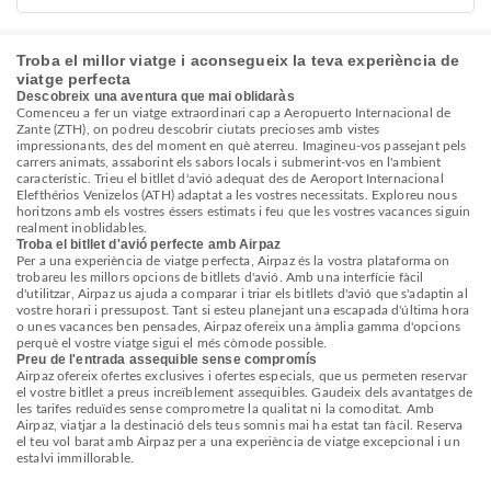
Troba el millor viatge i aconsegueix la teva experiència de
viatge perfecta
Descobreix una aventura que mai oblidaràs
Comenceu a fer un viatge extraordinari cap a Aeropuerto Internacional de
Zante (ZTH), on podreu descobrir ciutats precioses amb vistes
impressionants, des del moment en què aterreu. Imagineu-vos passejant pels
carrers animats, assaborint els sabors locals i submerint-vos en l'ambient
característic. Trieu el bitllet d'avió adequat des de Aeroport Internacional
Elefthérios Venizelos (ATH) adaptat a les vostres necessitats. Exploreu nous
horitzons amb els vostres éssers estimats i feu que les vostres vacances siguin
realment inoblidables.
Troba el bitllet d'avió perfecte amb Airpaz
Per a una experiència de viatge perfecta, Airpaz és la vostra plataforma on
trobareu les millors opcions de bitllets d'avió. Amb una interfície fàcil
d'utilitzar, Airpaz us ajuda a comparar i triar els bitllets d'avió que s'adaptin al
vostre horari i pressupost. Tant si esteu planejant una escapada d'última hora
o unes vacances ben pensades, Airpaz ofereix una àmplia gamma d'opcions
perquè el vostre viatge sigui el més còmode possible.
Preu de l'entrada assequible sense compromís
Airpaz ofereix ofertes exclusives i ofertes especials, que us permeten reservar
el vostre bitllet a preus increïblement assequibles. Gaudeix dels avantatges de
les tarifes reduïdes sense comprometre la qualitat ni la comoditat. Amb
Airpaz, viatjar a la destinació dels teus somnis mai ha estat tan fàcil. Reserva
el teu vol barat amb Airpaz per a una experiència de viatge excepcional i un
estalvi immillorable.