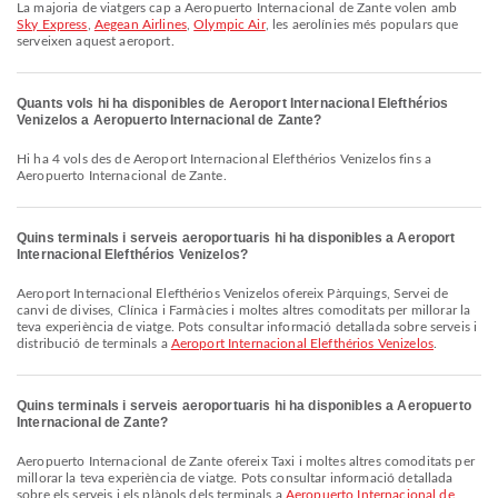
La majoria de viatgers cap a Aeropuerto Internacional de Zante volen amb
Sky Express
,
Aegean Airlines
,
Olympic Air
, les aerolínies més populars que
serveixen aquest aeroport.
Quants vols hi ha disponibles de Aeroport Internacional Elefthérios
Venizelos a Aeropuerto Internacional de Zante?
Hi ha 4 vols des de Aeroport Internacional Elefthérios Venizelos fins a
Aeropuerto Internacional de Zante.
Quins terminals i serveis aeroportuaris hi ha disponibles a Aeroport
Internacional Elefthérios Venizelos?
Aeroport Internacional Elefthérios Venizelos ofereix Pàrquings, Servei de
canvi de divises, Clínica i Farmàcies i moltes altres comoditats per millorar la
teva experiència de viatge. Pots consultar informació detallada sobre serveis i
distribució de terminals a
Aeroport Internacional Elefthérios Venizelos
.
Quins terminals i serveis aeroportuaris hi ha disponibles a Aeropuerto
Internacional de Zante?
Aeropuerto Internacional de Zante ofereix Taxi i moltes altres comoditats per
millorar la teva experiència de viatge. Pots consultar informació detallada
sobre els serveis i els plànols dels terminals a
Aeropuerto Internacional de