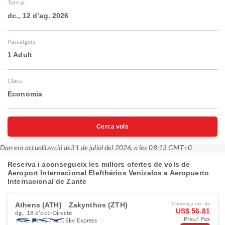
Tornar
dc., 12 d’ag. 2026
Passatgers
1 Adult
Class
Economia
Cerca vols
Darrera actualització de
31 de juliol del 2026, a les 08:13 GMT+0
Reserva i aconsegueix les millors ofertes de vols de
Aeroport Internacional Elefthérios Venizelos a Aeropuerto
Internacional de Zante
Athens (ATH)
Zakynthos (ZTH)
Comença des de
US$ 56.81
dg., 18 d’oct.
Directe
Preu/ Pax
Sky Express