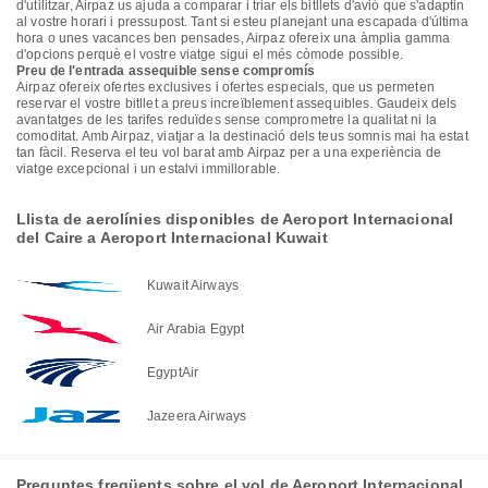
d'utilitzar, Airpaz us ajuda a comparar i triar els bitllets d'avió que s'adaptin
al vostre horari i pressupost. Tant si esteu planejant una escapada d'última
hora o unes vacances ben pensades, Airpaz ofereix una àmplia gamma
d'opcions perquè el vostre viatge sigui el més còmode possible.
Preu de l'entrada assequible sense compromís
Airpaz ofereix ofertes exclusives i ofertes especials, que us permeten
reservar el vostre bitllet a preus increïblement assequibles. Gaudeix dels
avantatges de les tarifes reduïdes sense comprometre la qualitat ni la
comoditat. Amb Airpaz, viatjar a la destinació dels teus somnis mai ha estat
tan fàcil. Reserva el teu vol barat amb Airpaz per a una experiència de
viatge excepcional i un estalvi immillorable.
Llista de aerolínies disponibles de Aeroport Internacional
del Caire a Aeroport Internacional Kuwait
Kuwait Airways
Air Arabia Egypt
EgyptAir
Jazeera Airways
Preguntes freqüents sobre el vol de Aeroport Internacional