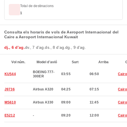
Total de destinacions
1
Consulta els horaris de vols de Aeroport Internacional del
Caire a Aeroport Internacional Kuwait
dj., 6 d’ag.
dv., 7 d’ag.
ds., 8 d’ag.
dg., 9 d’ag.
Vol núm.
Model d'avió
Surt
Arriba
C
BOEING 777-
KU544
03:55
06:50
Cairo
300ER
J9736
Airbus A320
04:25
07:15
Cairo
MS610
Airbus A330
09:00
11:45
Cairo
E5212
-
09:20
12:00
Cairo