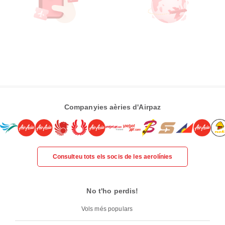
Companyies aèries d'Airpaz
Consulteu tots els socis de les aerolínies
No t'ho perdis!
Vols més populars