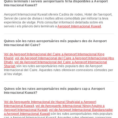
Quins terminals i serveis aeroportuaris hi ha disponibles a Aeroport
Internacional Kuwait?
Aeroport Internacional Kuwait ofereix Cadira de rodes, Hotel de l'aeroport,
Servei de canvi de divises i moltes altres comoditats per millorar la teva
experiència de viatge. Pots consultar informació detallada sobre els
serveis i els plànols dels terminals a
Aeroport Internacional Kuwait
.
Quines són les rutes aeroportuàries més populars des de Aeroport
Internacional del Caire?
vol de Aeroport Internacional del Caire a Aeroport Internacional King
Khalid
,
vol de Aeroport Internacional del Caire a Aeroport Internacional Abu
Dhabi
,
vol de Aeroport Internacional del Caire a Aeroport Internacional
Sharjah
són les rutes aeroportuàries més populars des de Aeroport
Internacional del Caire. Aquestes rutes ofereixen connexions còmodes per
al teu viatge.
Quines són les rutes aeroportuàries més populars cap a Aeroport
Internacional Kuwait?
vol de Aeropuerto Internacional de Hazrat Shahjalal a Aeroport
Internacional Kuwait
,
vol de Aeropuerto Internacional Ninoy Aquino a
Aeroport Internacional Kuwait
,
vol de Aeroport Internacional Bandaranaike
a Aeroport Internacional Kuwait
són les rutes aeroportuàries més populars
cap a Aeroport Internacional Kuwait. Aquestes rutes ofereixen connexions