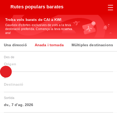
Rutes populars barates
Troba vols barats de CAI a KWI
Gaudeix d'ofertes exclusives de vols a la teva
destinació preferida. Comença la teva reserva
ara!
Una direcció
Anada i tornada
Múltiples destinacions
Des de
Origen
A
Destinació
Sortida
dv., 7 d’ag. 2026