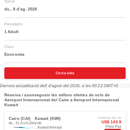
Tornar
ds., 8 d’ag. 2026
Passatgers
1 Adult
Class
Economia
Cerca vols
Darrera actualització de
5 d’agost del 2026, a les 00:22 GMT+0
Reserva i aconsegueix les millors ofertes de vols de
Aeroport Internacional del Caire a Aeroport Internacional
Kuwait
Cairo (CAI)
Kuwait (KWI)
Comença des de
US$ 143.9
ds., 31 d’oct.
Directe
Preu/ Pax
Kuwait Airways