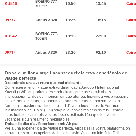
BOEING 777-
KU546
10:50
13:45
Cairo
300ER
J9732
Airbus A320
13:25
16:15
Cairo
BOEING 777-
KU542
19:15
22:00
Cairo
300ER
J9734
Airbus A320
23:20
02:10
Cairo
Troba el millor viatge i aconsegueix la teva experiència de
viatge perfecta
Descobreix una aventura que mai oblidaràs
Comenceu a fer un viatge extraordinari cap a Aeroport Internacional
Kuwait (KWI), on podreu descobrir ciutats precioses amb vistes
impressionants, des del moment en què aterreu. Imagineu-vos passejant
pels carrers animats, assaborint els sabors locals i submerint-vos en
l'ambient característic. Trieu el bitllet d'avió adequat des de Aeroport
Internacional del Caire (CAI) adaptat a les vostres necessitats. Exploreu
nous horitzons amb els vostres éssers estimats i feu que les vostres
vacances siguin realment inoblidables.
Troba el bitllet d'avió perfecte amb Airpaz
Per a una experiència de viatge perfecta, Airpaz és la vostra plataforma on
trobareu les millors opcions de bitllets d'avió. Amb una interfície fàcil