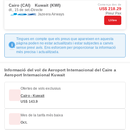
Cairo (CAI)
Kuwait (KWI)
Comença des de
US$ 218.29
dt., 15 de set.
Directe
Preu/ Pax
Jazeera Airways
Llibre
Tingues en compte que els preus que apareixen en aquesta
pàgina poden no estar actualitzats i estar subjectes a canvis
sense previ avís. Ens esforcem per proporcionar la informació
més precisa i actualitzada.
Informació del vol de Aeroport Internacional del Caire a
Aeroport Internacional Kuwait
Ofertes de vols exclusius
Cairo - Kuwait
US$ 143.9
Mes de la tarifa més baixa
Oct.