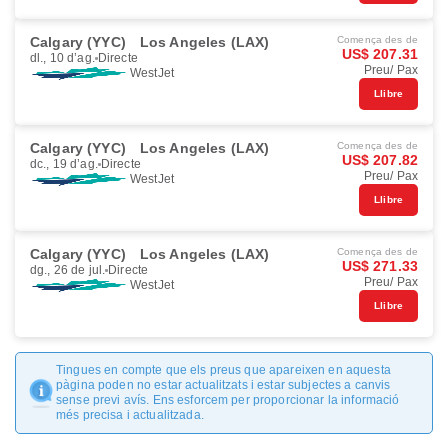
Calgary (YYC)
Los Angeles (LAX)
Comença des de
US$ 207.31
dl., 10 d’ag.
Directe
Preu/ Pax
WestJet
Llibre
Calgary (YYC)
Los Angeles (LAX)
Comença des de
US$ 207.82
dc., 19 d’ag.
Directe
Preu/ Pax
WestJet
Llibre
Calgary (YYC)
Los Angeles (LAX)
Comença des de
US$ 271.33
dg., 26 de jul.
Directe
Preu/ Pax
WestJet
Llibre
Tingues en compte que els preus que apareixen en aquesta
pàgina poden no estar actualitzats i estar subjectes a canvis
sense previ avís. Ens esforcem per proporcionar la informació
més precisa i actualitzada.