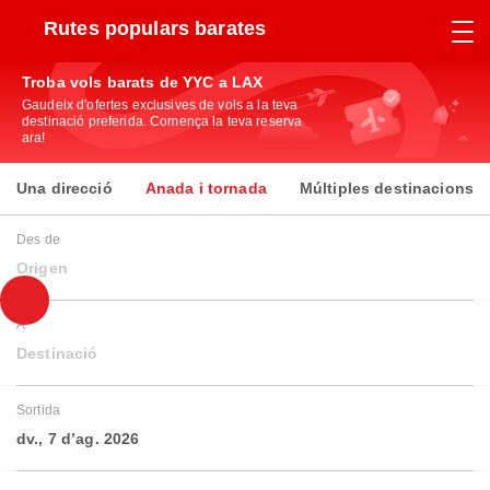
Rutes populars barates
Troba vols barats de YYC a LAX
Gaudeix d'ofertes exclusives de vols a la teva
destinació preferida. Comença la teva reserva
ara!
Una direcció
Anada i tornada
Múltiples destinacions
Des de
Origen
A
Destinació
Sortida
dv., 7 d’ag. 2026