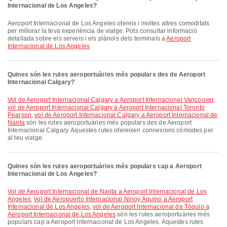
Internacional de Los Angeles?
Aeroport Internacional de Los Angeles ofereix i moltes altres comoditats
per millorar la teva experiència de viatge. Pots consultar informació
detallada sobre els serveis i els plànols dels terminals a
Aeroport
Internacional de Los Angeles
.
Quines són les rutes aeroportuàries més populars des de Aeroport
Internacional Calgary?
vol de Aeroport Internacional Calgary a Aeroport Internacional Vancouver
,
vol de Aeroport Internacional Calgary a Aeroport Internacional Toronto
Pearson
,
vol de Aeroport Internacional Calgary a Aeroport Internacional de
Narita
són les rutes aeroportuàries més populars des de Aeroport
Internacional Calgary. Aquestes rutes ofereixen connexions còmodes per
al teu viatge.
Quines són les rutes aeroportuàries més populars cap a Aeroport
Internacional de Los Angeles?
vol de Aeroport Internacional de Narita a Aeroport Internacional de Los
Angeles
,
vol de Aeropuerto Internacional Ninoy Aquino a Aeroport
Internacional de Los Angeles
,
vol de Aeroport Internacional de Tòquio a
Aeroport Internacional de Los Angeles
són les rutes aeroportuàries més
populars cap a Aeroport Internacional de Los Angeles. Aquestes rutes