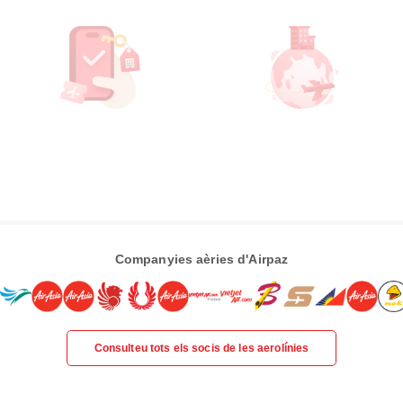
Companyies aèries d'Airpaz
Consulteu tots els socis de les aerolínies