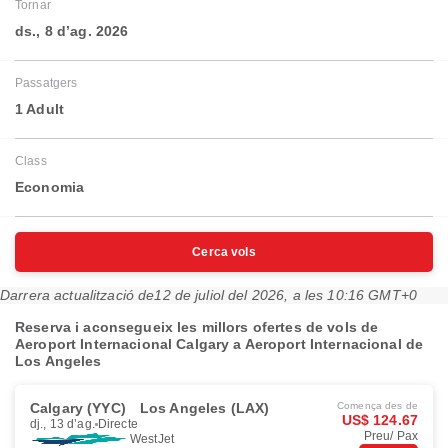
Tornar
ds., 8 d’ag. 2026
Passatgers
1 Adult
Class
Economia
Cerca vols
Darrera actualització de
12 de juliol del 2026, a les 10:16 GMT+0
Reserva i aconsegueix les millors ofertes de vols de
Aeroport Internacional Calgary a Aeroport Internacional de
Los Angeles
Calgary (YYC)
Los Angeles (LAX)
Comença des de
US$ 124.67
dj., 13 d’ag.
Directe
Preu/ Pax
WestJet