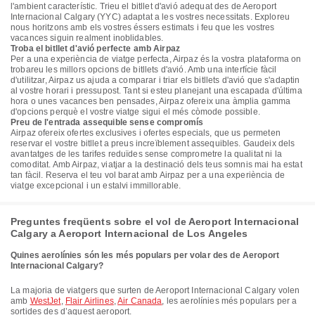
l'ambient característic. Trieu el bitllet d'avió adequat des de Aeroport
Internacional Calgary (YYC) adaptat a les vostres necessitats. Exploreu
nous horitzons amb els vostres éssers estimats i feu que les vostres
vacances siguin realment inoblidables.
Troba el bitllet d'avió perfecte amb Airpaz
Per a una experiència de viatge perfecta, Airpaz és la vostra plataforma on
trobareu les millors opcions de bitllets d'avió. Amb una interfície fàcil
d'utilitzar, Airpaz us ajuda a comparar i triar els bitllets d'avió que s'adaptin
al vostre horari i pressupost. Tant si esteu planejant una escapada d'última
hora o unes vacances ben pensades, Airpaz ofereix una àmplia gamma
d'opcions perquè el vostre viatge sigui el més còmode possible.
Preu de l'entrada assequible sense compromís
Airpaz ofereix ofertes exclusives i ofertes especials, que us permeten
reservar el vostre bitllet a preus increïblement assequibles. Gaudeix dels
avantatges de les tarifes reduïdes sense comprometre la qualitat ni la
comoditat. Amb Airpaz, viatjar a la destinació dels teus somnis mai ha estat
tan fàcil. Reserva el teu vol barat amb Airpaz per a una experiència de
viatge excepcional i un estalvi immillorable.
Preguntes freqüents sobre el vol de Aeroport Internacional
Calgary a Aeroport Internacional de Los Angeles
Quines aerolínies són les més populars per volar des de Aeroport
Internacional Calgary?
La majoria de viatgers que surten de Aeroport Internacional Calgary volen
amb
WestJet
,
Flair Airlines
,
Air Canada
, les aerolínies més populars per a
sortides des d’aquest aeroport.