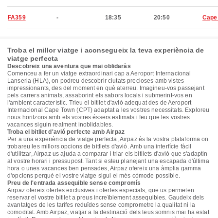
FA359
-
18:35
20:50
Cape
Troba el millor viatge i aconsegueix la teva experiència de
viatge perfecta
Descobreix una aventura que mai oblidaràs
Comenceu a fer un viatge extraordinari cap a Aeroport Internacional
Lanseria (HLA), on podreu descobrir ciutats precioses amb vistes
impressionants, des del moment en què aterreu. Imagineu-vos passejant
pels carrers animats, assaborint els sabors locals i submerint-vos en
l'ambient característic. Trieu el bitllet d'avió adequat des de Aeroport
Internacional Cape Town (CPT) adaptat a les vostres necessitats. Exploreu
nous horitzons amb els vostres éssers estimats i feu que les vostres
vacances siguin realment inoblidables.
Troba el bitllet d'avió perfecte amb Airpaz
Per a una experiència de viatge perfecta, Airpaz és la vostra plataforma on
trobareu les millors opcions de bitllets d'avió. Amb una interfície fàcil
d'utilitzar, Airpaz us ajuda a comparar i triar els bitllets d'avió que s'adaptin
al vostre horari i pressupost. Tant si esteu planejant una escapada d'última
hora o unes vacances ben pensades, Airpaz ofereix una àmplia gamma
d'opcions perquè el vostre viatge sigui el més còmode possible.
Preu de l'entrada assequible sense compromís
Airpaz ofereix ofertes exclusives i ofertes especials, que us permeten
reservar el vostre bitllet a preus increïblement assequibles. Gaudeix dels
avantatges de les tarifes reduïdes sense comprometre la qualitat ni la
comoditat. Amb Airpaz, viatjar a la destinació dels teus somnis mai ha estat