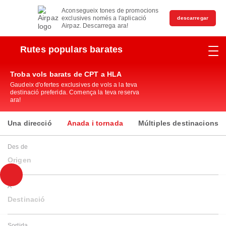
Aconsegueix tones de promocions
exclusives només a l'aplicació
descarregar
Airpaz. Descarrega ara!
Rutes populars barates
Troba vols barats de CPT a HLA
Gaudeix d'ofertes exclusives de vols a la teva
destinació preferida. Comença la teva reserva
ara!
Una direcció
Anada i tornada
Múltiples destinacions
Des de
Origen
A
Destinació
Sortida