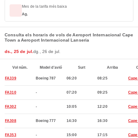
Mes de la tarifa més baixa
Ag.
Consulta els horaris de vols de Aeroport Internacional Cape
Town a Aeroport Internacional Lanseria
ds., 25 de jul.
dg., 26 de jul.
Vol núm.
Model d'avió
Surt
Arriba
C
FA339
Boeing 787
06:20
08:25
Cape
FA310
-
07:20
09:25
Cape
FA302
-
10:05
12:20
Cape
FA308
Boeing 777
14:30
16:30
Cape
FA353
-
15:00
17:15
Cape