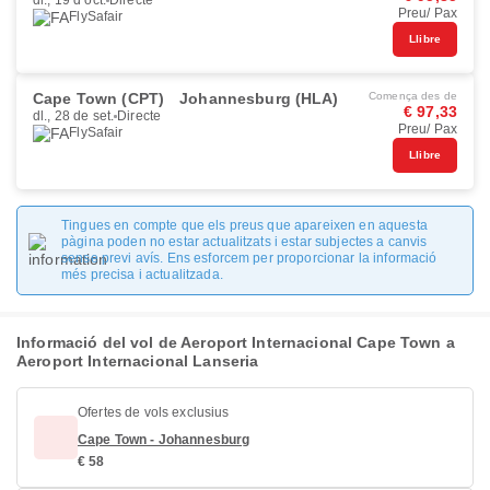
dl., 19 d’oct.
Directe
Preu/ Pax
FlySafair
Llibre
Cape Town (CPT)
Johannesburg (HLA)
Comença des de
€ 97,33
dl., 28 de set.
Directe
Preu/ Pax
FlySafair
Llibre
Tingues en compte que els preus que apareixen en aquesta
pàgina poden no estar actualitzats i estar subjectes a canvis
sense previ avís. Ens esforcem per proporcionar la informació
més precisa i actualitzada.
Informació del vol de Aeroport Internacional Cape Town a
Aeroport Internacional Lanseria
Ofertes de vols exclusius
Cape Town - Johannesburg
€ 58